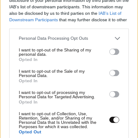
disclosure of your personal information by third parties on the
IAB’s list of downstream participants. This information may
also be disclosed by us to third parties on the
IAB’s List of
Downstream Participants
that may further disclose it to other
third parties.
Please note that this website/app uses one or more Google
Personal Data Processing Opt Outs
services and may gather and store information including but
not limited to your visit or usage behaviour. You may click to
I want to opt-out of the Sharing of my
personal data.
grant or deny consent to Google and its third-party tags to
Opted In
use your data for below specified purposes in below Google
consent section.
I want to opt-out of the Sale of my
Personal Data.
Opted In
I want to opt-out of processing my
Personal Data for Targeted Advertising.
Opted In
I want to opt-out of Collection, Use,
Retention, Sale, and/or Sharing of my
Personal Data that Is Unrelated with the
Purposes for which it was collected.
Opted Out