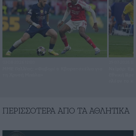
03·08·2026 12:00
29·07·2026 13:
ΜΜΕ Γαλλίας: «Φαβορί ο Κβαρατσχέλια για
Νεϊμάρ: Εμμ
τη Χρυσή Μπάλα»
Εθνική Βραζ
πλέον το κί
ΠΕΡΙΣΣΟΤΕΡΑ ΑΠΟ ΤA ΑΘΛΗΤΙΚΑ