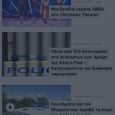
ΜΟΥΣΙΚΗ
39 λ. πριν
Μια βραδιά γεμάτη ABBA
στο Christmas Theater
ΚΟΣΜΟΣ
42 λ. πριν
Πάνω από 100 αστυνομικοί
στο στόχαστρο των Αρχών
της Κόστα Ρίκα –
Κατηγορούνται για διακίνηση
ναρκωτικών
ΚΟΙΝΩΝΙΑ
50 λ. πριν
Ερωτήματα για τον
55χρονο που έκρυβε τη σορό