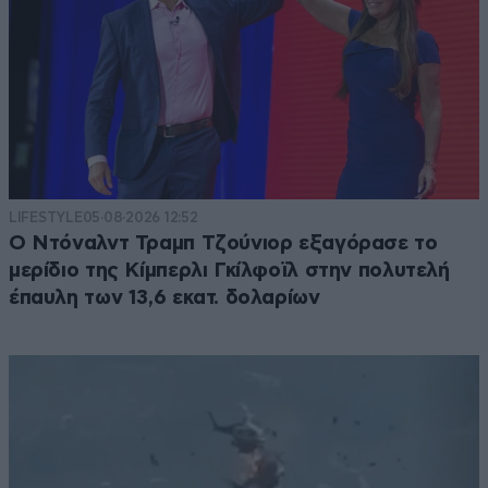
LIFESTYLE
05·08·2026 12:52
Ο Ντόναλντ Τραμπ Τζούνιορ εξαγόρασε το
μερίδιο της Κίμπερλι Γκίλφοϊλ στην πολυτελή
έπαυλη των 13,6 εκατ. δολαρίων