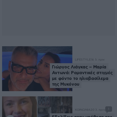
LIFESTYLE
16 λ. πριν
Γιώργος Λιάγκας – Μαρία
Αντωνά: Ρομαντικές στιγμές
με φόντο το ηλιοβασίλεμα
της Μυκόνου
1
ΚΟΙΝΩΝΙΑ
20 λ. πριν