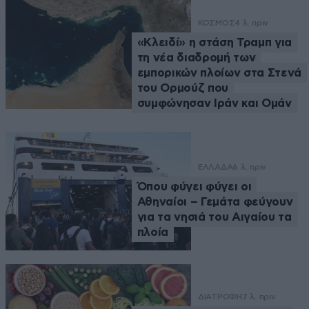
ΚΟΣΜΟΣ
4 λ. πριν
«Κλειδί» η στάση Τραμπ για
τη νέα διαδρομή των
εμπορικών πλοίων στα Στενά
του Ορμούζ που
συμφώνησαν Ιράν και Ομάν
ΕΛΛΑΔΑ
6 λ. πριν
Όπου φύγει φύγει οι
Αθηναίοι – Γεμάτα φεύγουν
για τα νησιά του Αιγαίου τα
πλοία
ΔΙΑΤΡΟΦΗ
7 λ. πριν