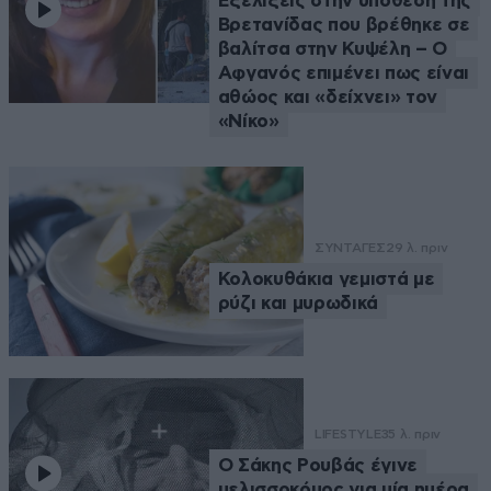
Εξελίξεις στην υπόθεση της
Βρετανίδας που βρέθηκε σε
βαλίτσα στην Κυψέλη – Ο
Αφγανός επιμένει πως είναι
αθώος και «δείχνει» τον
«Νίκο»
ΣΥΝΤΑΓΕΣ
29 λ. πριν
Κολοκυθάκια γεμιστά με
ρύζι και μυρωδικά
LIFESTYLE
35 λ. πριν
Ο Σάκης Ρουβάς έγινε
μελισσοκόμος για μία ημέρα