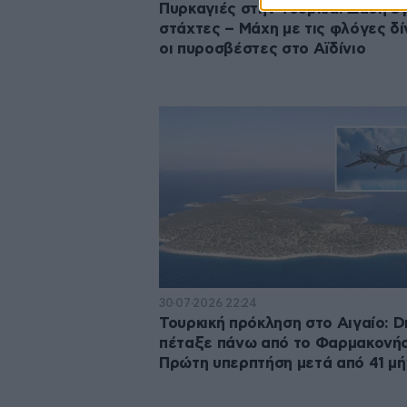
Πυρκαγιές στην Τουρκία: Δάση έ
στάχτες – Μάχη με τις φλόγες δ
οι πυροσβέστες στο Αϊδίνιο
30·07·2026 22:24
Τουρκική πρόκληση στο Αιγαίο: D
πέταξε πάνω από το Φαρμακονήσ
Πρώτη υπερπτήση μετά από 41 μ