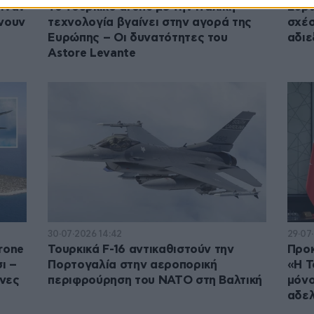
γιναν
Το τουρκικό drone με την ιταλική
Ευρω
ίνουν
τεχνολογία βγαίνει στην αγορά της
σχέσ
Ευρώπης – Οι δυνατότητες του
αδι
Astore Levante
30·07·2026 14:42
29·07
rone
Τουρκικά F-16 αντικαθιστούν την
Προκ
ι –
Πορτογαλία στην αεροπορική
«Η Τ
ήνες
περιφρούρηση του ΝΑΤΟ στη Βαλτική
μόνο
αδε