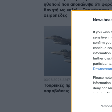
ηθοποιό που αποκάλυψε ότι φορ
δονητή ως κολιέ – Της πέρασαν
χειροπέδες
Newsbeast
If you wish 
sensitive in
confirm you
continue se
information 
further disc
participants
Downstream 
Please note
03·08·2026 22:17
information 
Τουρκικές προκλήσεις στο Αιγαίο
deny consent
παραβιάσεις από μαχητικά και dr
in below Go
Persona