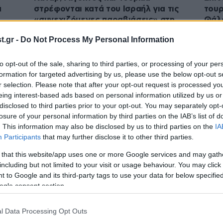
ά
στρέφονται κατά του Ισραήλ για τις
τουρ
«συνεχιζόμενες παραβιάσεις» στη
Θάλα
Γάζα
.gr -
Do Not Process My Personal Information
to opt-out of the sale, sharing to third parties, or processing of your per
formation for targeted advertising by us, please use the below opt-out s
r selection. Please note that after your opt-out request is processed y
eing interest-based ads based on personal information utilized by us or
disclosed to third parties prior to your opt-out. You may separately opt-
losure of your personal information by third parties on the IAB’s list of
. This information may also be disclosed by us to third parties on the
IA
Participants
that may further disclose it to other third parties.
 that this website/app uses one or more Google services and may gath
03·08·2026 17:07
03·08
including but not limited to your visit or usage behaviour. You may click 
: 18
Μυτιλήνη: Συνελήφθη Τούρκος
Η Άγ
 to Google and its third-party tags to use your data for below specifi
one
πλοιοκτήτης για διακίνηση κοκαΐνης
ελπί
ogle consent section.
άνω των δύο τόνων
Παρα
στην
l Data Processing Opt Outs