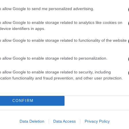
to allow Google to send me personalized advertising.
o allow Google to enable storage related to analytics like cookies on
01·08·2026 20:02
01·08·
evice identifiers in apps.
ν
ΗΠΑ: Νομοσχέδιο στο Κογκρέσο
Η Το
συνδέει τις πωλήσεις στρατιωτικού
βαρέ
o allow Google to enable storage related to functionality of the website
υλικού προς την Τουρκία με τα
αγωγ
ΠΑ
ανθρώπινα δικαιώματα
o allow Google to enable storage related to personalization.
o allow Google to enable storage related to security, including
cation functionality and fraud prevention, and other user protection.
CONFIRM
Data Deletion
Data Access
Privacy Policy
31·07·2026 12:27
31·07