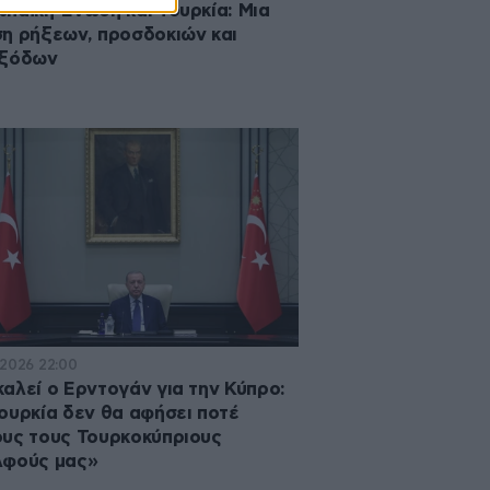
παϊκή Ένωση και Τουρκία: Μια
η ρήξεων, προσδοκιών και
εξόδων
·2026 22:00
αλεί ο Ερντογάν για την Κύπρο:
ουρκία δεν θα αφήσει ποτέ
υς τους Τουρκοκύπριους
λφούς μας»