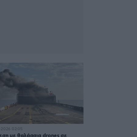
·2026 02:05
εση με θαλάσσια drones σε