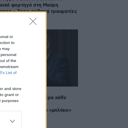
κικό φορτηγό στη Μαύρη
σσα – Τρεις σοβαρά τραυματίες
sonal or
ection to
ou may
 personal
out of the
 downstream
B’s List of
er and store
·2026 08:46
to grant or
κυρα τίναξε στον αέρα κάθε
ed purposes
δα για το Κυπριακό –
βιάσεις, απειλές και «μπλόκο»
 ΕΕ