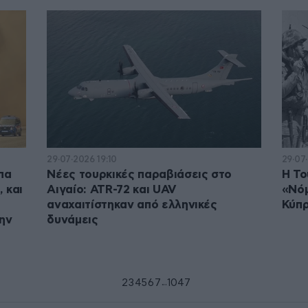
29·07·2026 19:10
29·07
πα
Νέες τουρκικές παραβιάσεις στο
Η Το
 και
Αιγαίο: ATR-72 και UAV
«Νόμ
αναχαιτίστηκαν από ελληνικές
Κύπ
ην
δυνάμεις
...
1
2
3
4
5
6
7
1047