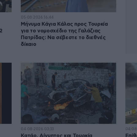
05·08·2026 16:44
Μήνυμα Κάγια Κάλας προς Τουρκία
2
για το νομοσχέδιο της Γαλάζιας
Πατρίδας: Να σέβεστε το διεθνές
δίκαιο
04·08·2026 03:33
04·08
Κατάρ, Αίγυπτος και Τουρκία
Επίθ