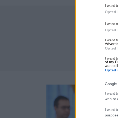
I want t
Opted 
I want t
Opted 
I want 
Advertis
Opted 
I want t
of my P
was col
Opted 
Google 
I want t
web or d
I want t
purpose