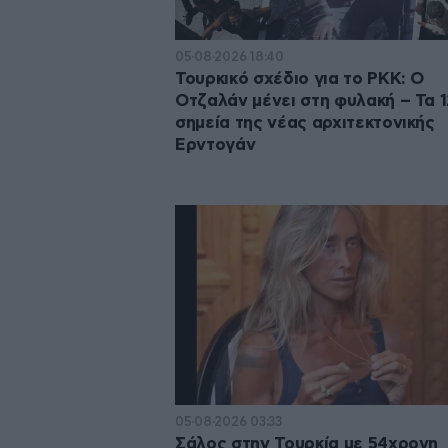
05·08·2026 18:40
Τουρκικό σχέδιο για το PKK: Ο
Οτζαλάν μένει στη φυλακή – Τα 1
σημεία της νέας αρχιτεκτονικής
Ερντογάν
05·08·2026 03:33
Σάλος στην Τουρκία με 54χρονη