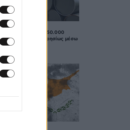
2026 16:18
υρκία εξασφάλισε 750.000
λια πετρελαίου ημερησίως μέσω
ού από το Ιράκ
·2026 07:55