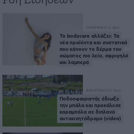
Ροή Ειδήσεων
ΟΜΟΡΦΙΑ
14 λ. πριν
Το bodycare αλλάζει: Τα
νέα προϊόντα και συστατικά
που κάνουν το δέρμα του
σώματος πιο λείο, σφριγηλό
και λαμπερό
ΑΘΛΗΤΙΚΑ
14 λ. πριν
Ποδοσφαιριστής έδιωξε
την μπάλα και προκάλεσε
καραμπόλα σε διπλανό
αυτοκινητόδρομο (video)