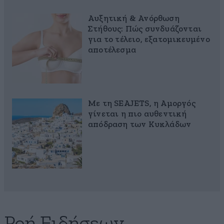
Αυξητική & Ανόρθωση
Στήθους: Πώς συνδυάζονται
για το τέλειο, εξατομικευμένο
αποτέλεσμα
Με τη SEAJETS, η Αμοργός
γίνεται η πιο αυθεντική
απόδραση των Κυκλάδων