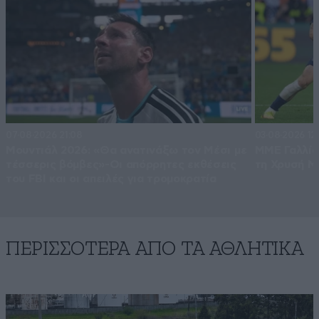
07·08·2026 21:08
03·08·2026 12
Μουντιάλ 2026: «Θα ανατινάξω τον Μέσι με
ΜΜΕ Γαλλία
τέσσερις βόμβες»-Οι απόρρητες εκθέσεις
τη Χρυσή Μ
του FBI και οι απειλές για τρομοκρατία
ΠΕΡΙΣΣΟΤΕΡΑ ΑΠΟ ΤA ΑΘΛΗΤΙΚΑ