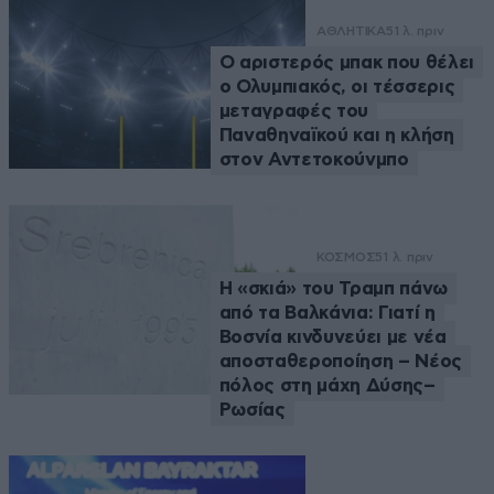
ΑΘΛΗΤΙΚΑ
51 λ. πριν
Ο αριστερός μπακ που θέλει
ο Ολυμπιακός, οι τέσσερις
μεταγραφές του
Παναθηναϊκού και η κλήση
στον Αντετοκούνμπο
ΚΟΣΜΟΣ
51 λ. πριν
Η «σκιά» του Τραμπ πάνω
από τα Βαλκάνια: Γιατί η
Βοσνία κινδυνεύει με νέα
αποσταθεροποίηση – Νέος
πόλος στη μάχη Δύσης–
Ρωσίας