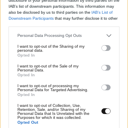
disclosure of your personal information by third parties on the
Διαβάστε και ακολουθήστε τους κανόνες σχολιασμού
IAB’s list of downstream participants. This information may
also be disclosed by us to third parties on the
IAB’s List of
Downstream Participants
that may further disclose it to other
ΠΡΟΣΘΗΚΗ
third parties.
Please note that this website/app uses one or more Google
Personal Data Processing Opt Outs
services and may gather and store information including but
not limited to your visit or usage behaviour. You may click to
I want to opt-out of the Sharing of my
3 τελικές
14·06·2026 14:56
personal data.
grant or deny consent to Google and its third-party tags to
Opted In
use your data for below specified purposes in below Google
εντός κάνανε στον τούρκο τα 2 τα έφαγε. Ωραίοι
consent section.
I want to opt-out of the Sale of my
όμως οι συνδυασμοί της τουρκίας. Δουλεμένοι
Personal Data.
Opted In
Απαντήστε
0
0
I want to opt-out of processing my
Personal Data for Targeted Advertising.
Opted In
I want to opt-out of Collection, Use,
Retention, Sale, and/or Sharing of my
Personal Data that Is Unrelated with the
Purposes for which it was collected.
Opted Out