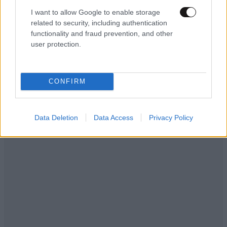
I want to allow Google to enable storage
related to security, including authentication
functionality and fraud prevention, and other
user protection.
LIFESTYLE
08·08·2026 19:12
Εριέττα Κούρκουλου – Τα 33α γενέθλια και τα
CONFIRM
φιλιά με τον Βύρωνα Βασιλειάδη: «Καμία στιγμή
ευτυχίας δεδομένη»
Data Deletion
Data Access
Privacy Policy