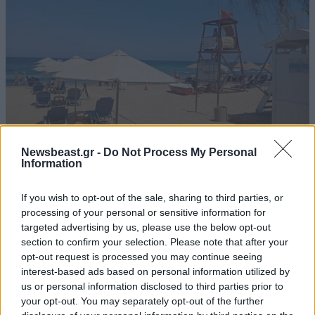
Newsbeast.gr -
Do Not Process My Personal
Information
ΕΛΛΑΔΑ
06·08·2026 21:47
Τραγωδία στα Μάλια: «Ο πανικός τη σκότωσε»
If you wish to opt-out of the sale, sharing to third parties, or
– Τι λένε μάρτυρες για τη 42χρονη Ολλανδή
processing of your personal or sensitive information for
που πνίγηκε προσπαθώντας να σώσει τη φίλη
targeted advertising by us, please use the below opt-out
της
section to confirm your selection. Please note that after your
opt-out request is processed you may continue seeing
interest-based ads based on personal information utilized by
us or personal information disclosed to third parties prior to
your opt-out. You may separately opt-out of the further