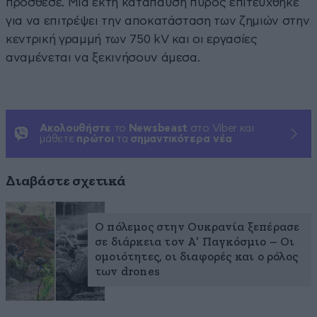
πρόσθεσε. Μια έκτη κατάπαυση πυρός επιτεύχθηκε
για να επιτρέψει την αποκατάσταση των ζημιών στην
κεντρική γραμμή των 750 kV και οι εργασίες
αναμένεται να ξεκινήσουν άμεσα.
Ακολουθήστε
το
Newsbeast
στο Viber και
μάθετε
πρώτοι
τα
σημαντικότερα νέα
Διαβάστε σχετικά
Ο πόλεμος στην Ουκρανία ξεπέρασε
σε διάρκεια τον Α’ Παγκόσμιο – Οι
ομοιότητες, οι διαφορές και ο ρόλος
των drones