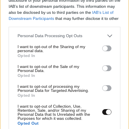
disclosure of your personal information by third parties on the
IAB’s list of downstream participants. This information may
also be disclosed by us to third parties on the
IAB’s List of
Downstream Participants
that may further disclose it to other
third parties.
Please note that this website/app uses one or more Google
Personal Data Processing Opt Outs
services and may gather and store information including but
not limited to your visit or usage behaviour. You may click to
I want to opt-out of the Sharing of my
personal data.
grant or deny consent to Google and its third-party tags to
Opted In
use your data for below specified purposes in below Google
consent section.
I want to opt-out of the Sale of my
LIFESTYLE
06·08·2026 16:11
Personal Data.
Βλαδίμηρος Κυριακίδης: «Δεν πιστεύω στον
Opted In
Θεό, είναι δημιούργημα του ανθρώπου»
I want to opt-out of processing my
Personal Data for Targeted Advertising.
Opted In
I want to opt-out of Collection, Use,
Retention, Sale, and/or Sharing of my
Personal Data that Is Unrelated with the
Purposes for which it was collected.
Opted Out