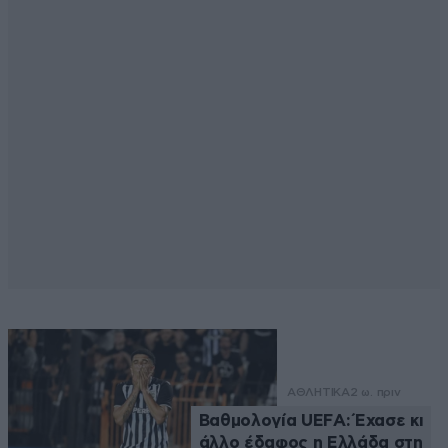
ΑΘΛΗΤΙΚΑ
2 ω. πριν
Βαθμολογία UEFA: Έχασε κι
άλλο έδαφος η Ελλάδα στη