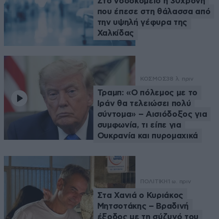
Στο νοσοκομείο η 30χρονη
που έπεσε στη θάλασσα από
την υψηλή γέφυρα της
Χαλκίδας
ΚΟΣΜΟΣ
38 λ. πριν
Τραμπ: «Ο πόλεμος με το
Ιράν θα τελειώσει πολύ
σύντομα» – Αισιόδοξος για
συμφωνία, τι είπε για
Ουκρανία και πυρομαχικά
ΠΟΛΙΤΙΚΗ
1 ω. πριν
Στα Χανιά ο Κυριάκος
Μητσοτάκης – Βραδινή
έξοδος με τη σύζυγό του