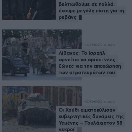
βελτιωθούμε σε πολλά,
έχουμε μεγάλη πίστη για τη
ρεβάνς
ΚΟΣΜΟΣ
2 ω. πριν
Λίβανος: Το Ισραήλ
αρνείται να ορίσει νέες
ζώνες για την αποχώρηση
των στρατευμάτων του
ΚΟΣΜΟΣ
2 ω. πριν
Οι Χούθι αιματοκύλισαν
κυβερνητικές δυνάμεις της
Υεμένης – Τουλάχιστον 58
νεκροί