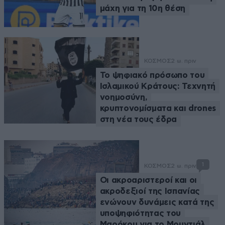
μάχη για τη 10η θέση
ΚΟΣΜΟΣ
2 ω. πριν
Το ψηφιακό πρόσωπο του
Ισλαμικού Κράτους: Τεχνητή
νοημοσύνη,
κρυπτονομίσματα και drones
στη νέα τους έδρα
1
ΚΟΣΜΟΣ
2 ω. πριν
Οι ακροαριστεροί και οι
ακροδεξιοί της Ισπανίας
ενώνουν δυνάμεις κατά της
υποψηφιότητας του
Μαρόκου για το Μουντιάλ