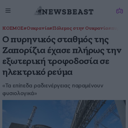
ΚΟΣΜΟΣ
#Ουκρανία
#Πόλεμος στην Ουκρανία
#πυρηνι
Ο πυρηνικός σταθμός της
Ζαπορίζια έχασε πλήρως την
εξωτερική τροφοδοσία σε
ηλεκτρικό ρεύμα
«Τα επίπεδα ραδιενέργειας παραμένουν
φυσιολογικά»