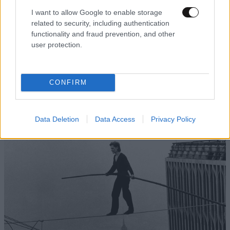
I want to allow Google to enable storage
related to security, including authentication
functionality and fraud prevention, and other
user protection.
LIFESTYLE
3 ω. πριν
Αντζελίνα Τζολί – Ο αδερφός της James
CONFIRM
Haven αποκάλυψε ότι είναι gay: «Έβαζα κρυφά
γκλίτερ και μάσκαρα»
Data Deletion
Data Access
Privacy Policy