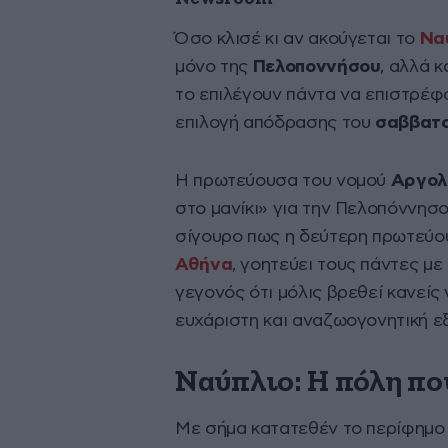
Όσο κλισέ κι αν ακούγεται το
Να
μόνο της
Πελοποννήσου
, αλλά 
το επιλέγουν πάντα να επιστρέφο
επιλογή απόδρασης του
σαββατ
Η πρωτεύουσα του νομού
Αργολ
στο μανίκι» για την Πελοπόννησο.
σίγουρο πως η δεύτερη πρωτεύουσ
Αθήνα
, γοητεύει τους πάντες με 
γεγονός ότι μόλις βρεθεί κανείς
ευχάριστη και αναζωογονητική ε
Ναύπλιο: Η πόλη πο
Με σήμα κατατεθέν το περίφημ