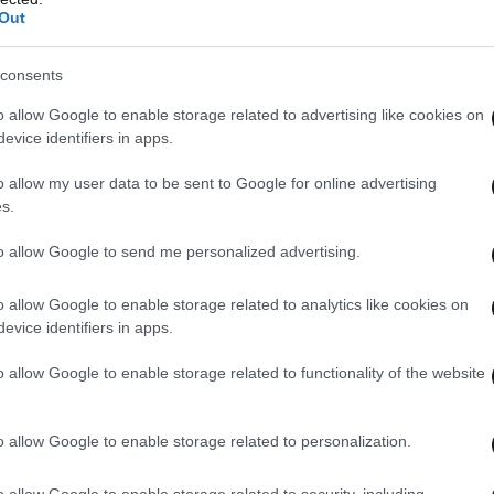
Out
consents
o allow Google to enable storage related to advertising like cookies on
evice identifiers in apps.
 ναπολιτάνικης αισθητικής
o allow my user data to be sent to Google for online advertising
s.
to allow Google to send me personalized advertising.
κή πλατεία συγκεντρώνεται όλη η τουριστική
o allow Google to enable storage related to analytics like cookies on
es, ταβερνάκια και καταστήματα με παραδοσιακά
evice identifiers in apps.
ύουν τα πλήθη εδώ και πολλές δεκαετίες. Σε
η εκκλησία του
Αγίου Σπυρίδωνα
, όπου το πρωί
o allow Google to enable storage related to functionality of the website
1 δολοφονήθηκε
ο
πρώτος κυβερνήτης της
 Καποδίστριας
. Μάλιστα, το σημάδι από τη
o allow Google to enable storage related to personalization.
 είναι ακόμη ορατό.
o allow Google to enable storage related to security, including