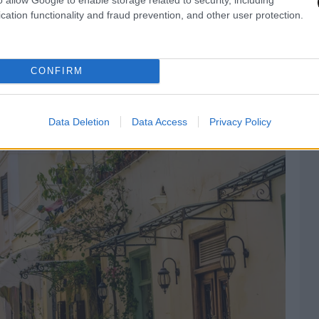
cation functionality and fraud prevention, and other user protection.
υρα θα απολαύσουν τη βόλτα, τον καφέ ή το
ντζάδα της πόλης, με το Μπούρτζι να
ν στιγμών τους στην όμορφη πόλη του
CONFIRM
Data Deletion
Data Access
Privacy Policy