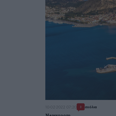
10·02·2022 07:20
σχόλια
3
Newsroom