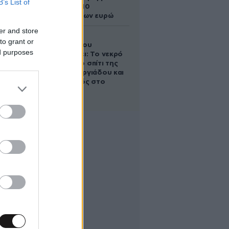
B’s List of
άλογο των 10
εκατομμυρίων ευρώ
er and store
Ο Στράτος
to grant or
Τζώρτζογλου
ed purposes
αποκαλύπτει: Το νεκρό
έμβρυο στο σπίτι της
Μαρίας Γεωργιάδου και
ο εγκλεισμός στο
ψυχιατρείο