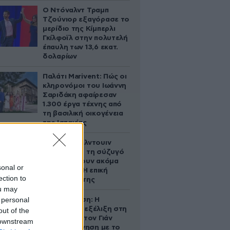
Ο Ντόναλντ Τραμπ
Τζούνιορ εξαγόρασε το
μερίδιο της Κίμπερλι
Γκίλφοϊλ στην πολυτελή
έπαυλη των 13,6 εκατ.
δολαρίων
Παλάτι Marivent: Πώς οι
κληρονόμοι του Ιωάννη
Σαριδάκη αφαίρεσαν
1.300 έργα τέχνης από
τη βασιλική οικογένεια
της Ισπανίας
Ο Άλεκ Μπάλντουιν
ζήτησε από τη σύζυγό
του να κάνουν ακόμα
sonal or
ένα παιδί – Η επική
ection to
αντίδρασή της
ou may
 personal
Αθηνά Ωνάση: Η
απρόσμενη εξέλιξη στη
out of the
διαμάχη με τον Γιάν
 downstream
Τοπς – Η κίνηση με το