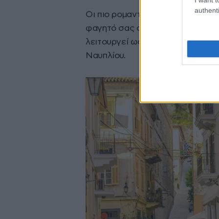
authenti
Οι πιο ρομαντικοί, ωστόσο, σίγο
φαγητό σας στην παραλιακή περα
λειτουργεί ως υπέροχο φόντο τω
Ναυπλίου.