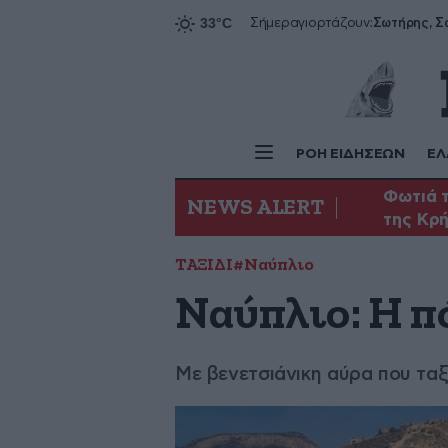
Σήμερα
γιορτάζουν:
ΡΟΗ ΕΙΔΗΣΕΩΝ
ΕΛ
Φωτιά τ
NEWS ALERT
της Κρ
ΤΑΞΙΔΙ
#Ναύπλιο
Ναύπλιο: Η π
Με βενετσιάνικη αύρα που ταξι