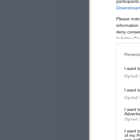
participants
Downstream 
Please note
information 
deny consent
in below Go
Persona
I want t
Opted 
I want t
Opted 
I want 
Advertis
Opted 
I want t
of my P
was col