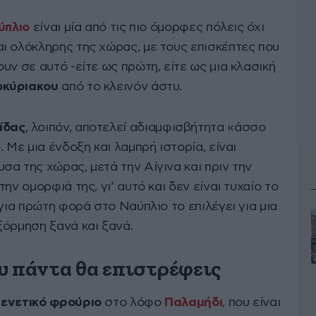
ύπλιο
είναι μία από τις πιο όμορφες πόλεις όχι
και ολόκληρης της χώρας, με τους επισκέπτες που
υν σε αυτό -είτε ως πρώτη, είτε ως μια κλασική
οκύριακου
από το κλεινόν άστυ.
ίδας
, λοιπόν, αποτελεί αδιαμφισβήτητα «άσσο
 Με μια ένδοξη και λαμπρή ιστορία, είναι
α της χώρας, μετά την Αίγινα και πριν την
την ομορφιά της, γι’ αυτό και δεν είναι τυχαίο το
 για πρώτη φορά στο Ναύπλιο το επιλέγει για μια
ξόρμηση ξανά και ξανά.
υ πάντα θα επιστρέφεις
ο
ενετικό
φρούριο
στο λόφο
Παλαμήδι
, που είναι