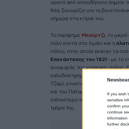
ορατό από οποιοδήποτε σημείο τ
θέα, ξεχωρίζει για τη βενετσιάνι
σήμερα στα κτίριά του.
Το περίφημο
Μπούρτζι
, το μικρ
πολύ κοντά στο λιμάνι και η
πλατ
πόλης, στην οποία έκαναν τα σχέ
Επανάστασης του 1821
– με το 
αναφοράς της γραφικής πόλης. Επ
καλοδιατηρημένο τζαμί, όπου στ
Newsbeast
Τζαμί, γνωστό σήμερα και ως
Τρ
και του Παλαμηδίου συναντάται κ
If you wish 
παλαιότερο από τα φρούρια της 
sensitive in
confirm you
τμήμα της.
continue se
information 
further disc