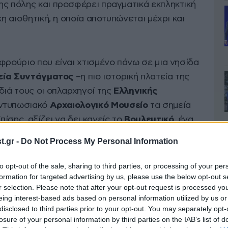
ης πόλης και προσφέρει πραγματικά εκπληκτική
κη αισθητική, η οποία αποτυπώνεται μέχρι και
ό φρούριο που είναι χτισμένο πάνω σε μια νησίδα
εία Συντάγματος
–η πιο ιστορική πλατεία της
διά τους οι οπλαρχηγοί της
Ελληνικής
εντυπωσιακό
Αρχαιολογικό Μουσείο
τα σημεία
ίσης, αξίζει να δει κανείς το
Βουλευτικό
, ένα
εγάστηκε η
πρώτη Βουλή
της χώρας, το Παλιό
.gr -
Do Not Process My Personal Information
ιανόν
, και την
Ακροναυπλία
-μεταξύ της οποίας
αι η παραλία
Αρβανιτιάς
– την ακρόπολη και το
to opt-out of the sale, sharing to third parties, or processing of your per
πόλης, που προσεγγίζεται μόνο από το βόρειο
formation for targeted advertising by us, please use the below opt-out s
r selection. Please note that after your opt-out request is processed y
eing interest-based ads based on personal information utilized by us or
disclosed to third parties prior to your opt-out. You may separately opt-
losure of your personal information by third parties on the IAB’s list of