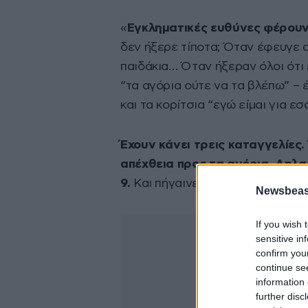
«
Εγκληματικές ευθύνες φέρουν 
δεν ήξερε τίποτα; Όταν έφευγε α
παιδάκια… Όταν ήξεραν όλοι ότι 
“τα αγόρια ούτε να τα βλέπω” – 
και τα κορίτσια “εγώ είμαι για εσ
Έχουν κάνει τρεις καταγγελίες.
απέχθεια προς τα αγόρια. Δηλα
9.
Και πήγαινε η μάνα του και μιλ
Newsbeast
If you wish 
sensitive in
confirm you
continue se
information 
further disc