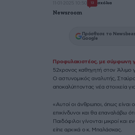
11·01·2025 10:50
σχόλια
13
Newsroom
Πρόσθεσε το Newsbeast
Google
Προφυλακιστέος, με σύμφωνη γ
52χρονος καθηγητή στον Άλιμο γ
Ο αστυνομικός αναλυτής, Σταύρ
αποκαλύπτοντας νέα στοιχεία για
«Αυτοί οι άνθρωποι, όπως είναι 
επικίνδυνοι και θα επαναλάβω ότ
Παιδόφιλοι γίνονται μικροί και 
είπε αρχικά ο κ. Μπαλάσκας.