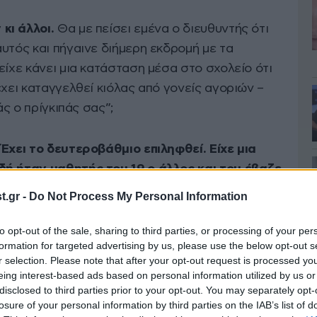
κι άλλοι.
Θα με πείσει εμένα ο διευθυντής ότι
υτός και πήγαινε διήμερη εκδρομή με τα
είχε κάνει μια κατάσταση μέσα στο σχολείο ότι
έχει καταγγελθεί κιόλας από γονείς αγοριών –
άς ο πρίγκιπάς σας”;
 Έχει το δευτεροβάθμιο επιληφθεί. Είχε μια
δή ήταν μαθητής του 19 ο άλλος και του έβαζε
ούσε και απαξιωτικά στους γονείς.
.gr -
Do Not Process My Personal Information
to opt-out of the sale, sharing to third parties, or processing of your per
formation for targeted advertising by us, please use the below opt-out s
r selection. Please note that after your opt-out request is processed y
eing interest-based ads based on personal information utilized by us or
disclosed to third parties prior to your opt-out. You may separately opt-
losure of your personal information by third parties on the IAB’s list of