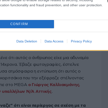
cation functionality and fraud prevention, and other user protection.
CONFIRM
Data Deletion
Data Access
Privacy Policy
κά»
ένε ότι αυτός ο άνθρωπος είχε μια αδυναμία
τα 14χρονα. Έβαζε φωτογραφίες, έστελνε
υσα ατμόσφαιρα η εντύπωση ότι αυτός ο
 κοριτσάκια που την εξέφραζε στέλνοντας
είπε στο MEGA
ο Γιώργος Καλλιακμάνης,
ν υπαλλήλων Ν/Α Αττικής
.
ναζε” ότι είναι περίεργος σε σχέση με τα