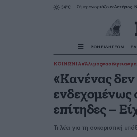
Αστέριος, Ν
Σήμερα
γιορτάζουν:
ΡΟΗ ΕΙΔΗΣΕΩΝ
ΕΛ
ΚΟΙΝΩΝΙΑ
#Άλιμος
#ασέλγεια
#μα
«Κανένας δεν 
ενδεχομένως 
επίτηδες – Εί
Τι λέει για τη σοκαριστική υ