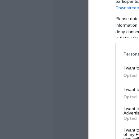
participants
Downstream 
Please note
information 
deny consent
in below Go
Persona
I want t
Opted 
I want t
Opted 
I want 
Advertis
Opted 
I want t
of my P
was col