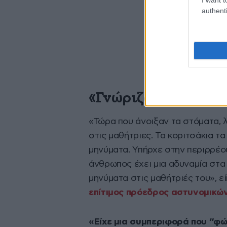
authenti
«Γνώριζαν όλοι τελι
«Τώρα που άνοιξαν τα στόματα, λ
στις μαθήτριες. Τα κοριτσάκια 
μηνύματα. Υπήρχε στην περιρρέο
άνθρωπος έχει μια αδυναμία στα
μηνύματα στις μαθήτριές του», 
επίτιμος πρόεδρος αστυνομικώ
«Είχε μια συμπεριφορά που “φώ