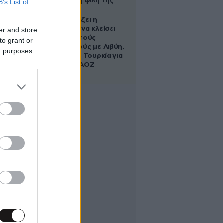
να σώσει τη φίλη της
B’s List of
Πώς σχεδιάζει η
κυβέρνηση να κλείσει
er and store
τους ανοιχτούς
to grant or
λογαριασμούς με Λιβύη,
ed purposes
Αλβανία και Τουρκία για
τη χάραξη ΑΟΖ