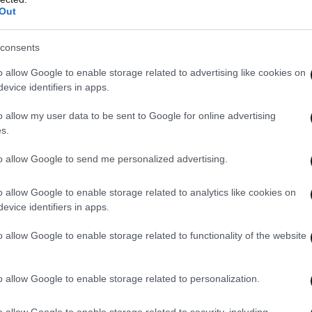
Out
ς το παιδί, κύριε διευθυντά, με αυτόν τον
consents
 απαγορεύεται ρητά να βάζει και μαγιό του και
o allow Google to enable storage related to advertising like cookies on
ουν μασάζ τα κορίτσια μπροστά στα αγόρια και να
evice identifiers in apps.
ήλωσέ τον», τόνισε ακόμη ο αστυνομικός
o allow my user data to be sent to Google for online advertising
s.
to allow Google to send me personalized advertising.
o allow Google to enable storage related to analytics like cookies on
evice identifiers in apps.
o allow Google to enable storage related to functionality of the website
o allow Google to enable storage related to personalization.
o allow Google to enable storage related to security, including