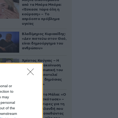
Αθηνά Οικονομάκου
από τα Μπόρα Μπόρα:
«Έσκασε τώρα όλη η
κούραση» – Το
απρόοπτο πρόβλημα
υγείας
Βλαδίμηρος Κυριακίδης:
«Δεν πιστεύω στον Θεό,
είναι δημιούργημα του
ανθρώπου»
Χρίστος Κούγιας – Η
αυστηρή ανακοίνωση
για την προσωπική του
ζωή: «Δεν αποτελεί
αντικείμενο δημόσιας
συζήτησης»
sonal or
ection to
Τραγωδία στα Μάλια: «Ο
ou may
πανικός τη σκότωσε» –
 personal
Τι λένε μάρτυρες για τη
out of the
42χρονη Ολλανδή που
 downstream
πνίγηκε προσπαθώντας