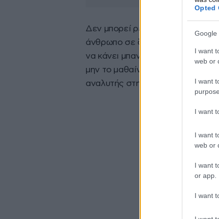
Opted 
Δεν μπορεί ρε φίλε να το στέλνει
Google 
άνθρωπο σε διήμερη εκδρομή. Ενώ
I want t
να κάνει μπανάκι και να του κάν
web or d
μην το μαθαίνει ο διευθυντής. Ξ
I want t
αναλυτής στην ΕΡΤ.
purpose
I want 
I want t
web or d
I want t
or app.
I want t
I want t