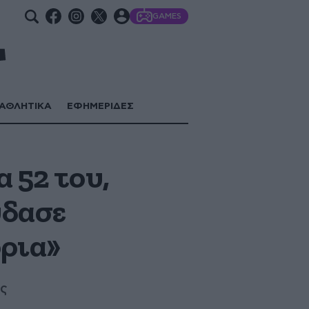
GAMES
ΑΘΛΗΤΙΚΑ
ΕΦΗΜΕΡΙΔΕΣ
 52 του,
ύδασε
όρια»
ας