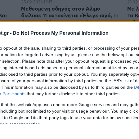
25·02·2026 19:17
23·02·
υ
Μεθυσμένη οδηγός στον Άλιμο
Με λ
Και
διέλυσε 11 αυτοκίνητα: «Έλεγε σιγά, τι
Τα Κ
έκανα» – Βίντεο ντοκουμέντο
κολυ
ζ |
τρό
.gr -
Do Not Process My Personal Information
to opt-out of the sale, sharing to third parties, or processing of your per
formation for targeted advertising by us, please use the below opt-out s
r selection. Please note that after your opt-out request is processed y
eing interest-based ads based on personal information utilized by us or
disclosed to third parties prior to your opt-out. You may separately opt-
losure of your personal information by third parties on the IAB’s list of
. This information may also be disclosed by us to third parties on the
IA
Participants
that may further disclose it to other third parties.
 that this website/app uses one or more Google services and may gath
including but not limited to your visit or usage behaviour. You may click 
24·12·2025 05:47
26·11·
 to Google and its third-party tags to use your data for below specifi
ιμο
Τροχαίο στον Άλιμο: ΙΧ προσέκρουσε
Συνα
ogle consent section.
σε κατάστημα – Μία γυναίκα
επιτ
τραυματίστηκε
Φόβο