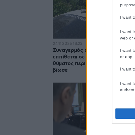
purpose
I want 
I want t
web or d
24·11·2025 18:23
Συναγερμός στον Άλιμο: «Δράκο
I want t
or app.
επιτίθεται σε γυναίκες – Αδελφή
θύματος περιγράφει το σοκ που
I want t
βίωσε
I want t
authenti