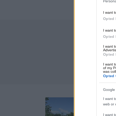
Persona
I want t
Opted 
I want t
Opted 
I want 
Advertis
Opted 
I want t
of my P
was col
Opted 
Google 
I want t
web or d
I want t