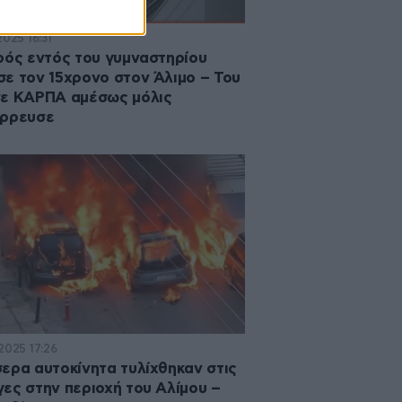
2025 16:31
ρός εντός του γυμναστηρίου
ε τον 15χρονο στον Άλιμο – Του
ε ΚΑΡΠΑ αμέσως μόλις
έρρευσε
2025 17:26
ερα αυτοκίνητα τυλίχθηκαν στις
ες στην περιοχή του Αλίμου –