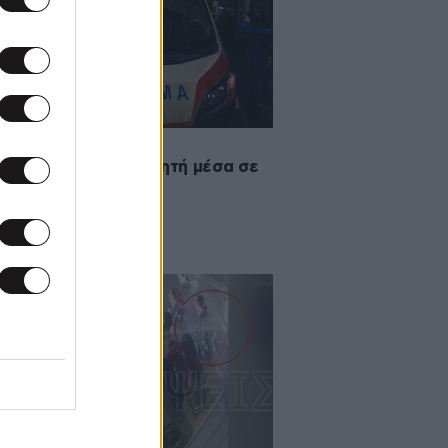
2025 08:43
εση σε 15χρονο μαθητή μέσα σε
είο στον Άλιμο