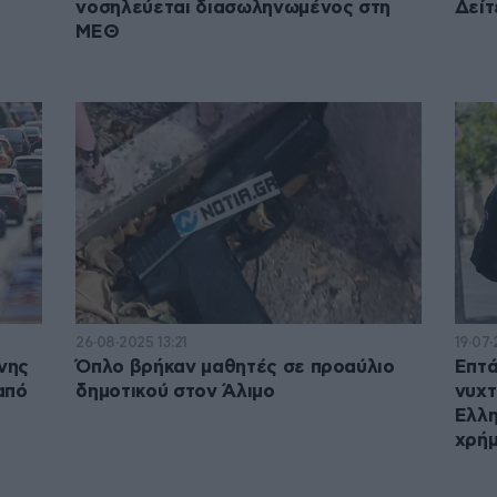
νοσηλεύεται διασωληνωμένος στη
Δείτ
ΜΕΘ
26·08·2025 13:21
19·07·
νης
Όπλο βρήκαν μαθητές σε προαύλιο
Επτά
από
δημοτικού στον Άλιμο
νυχτ
Ελλη
χρήμ