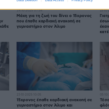
Data Deletion
Data Access
Privacy Policy
24·10·2025 07:54
23·10·
Μάχη για τη ζωή του δίνει ο 15χρονος
Γιατ
ην
που έπαθε καρδιακή ανακοπή σε
έσωσ
 κάθε
γυμναστήριο στον Άλιμο
έκαν
κατ
23·10·2025 10:05
05·10·
15χρονος έπαθε καρδιακή ανακοπή σε
Τέσσ
γυμναστήριο στον Άλιμο και
φλόγ