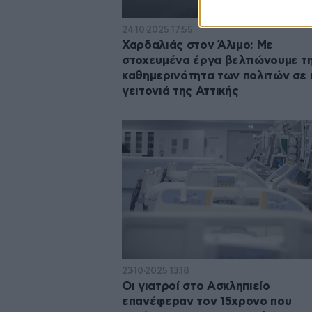
24·10·2025 17:55
Χαρδαλιάς στον Άλιμο: Με
στοχευμένα έργα βελτιώνουμε τ
καθημερινότητα των πολιτών σε
γειτονιά της Αττικής
23·10·2025 13:18
Οι γιατροί στο Ασκληπιείο
επανέφεραν τον 15χρονο που