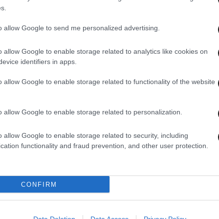
s.
to allow Google to send me personalized advertising.
o allow Google to enable storage related to analytics like cookies on
evice identifiers in apps.
14·11·2025 18:00
12·11·
ς»
Δύο κουκουλοφόροι επιτέθηκαν σε
Επίθ
o allow Google to enable storage related to functionality of the website
15χρονο σε προαύλιο σχολείου στον
σχολ
Άλιμο – Συνελήφθησαν 17χρονος και
o allow Google to enable storage related to personalization.
γονέας
o allow Google to enable storage related to security, including
cation functionality and fraud prevention, and other user protection.
CONFIRM