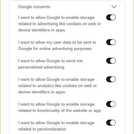
Google consents
I want to allow Google to enable storage
related to advertising like cookies on web or
device identifiers in apps.
I want to allow my user data to be sent to
LIFESTYLE
07·08·2026 06:06
Google for online advertising purposes.
Ζώδια σήμερα: Η Σελήνη στους Διδύμους
φέρνει ανατροπές – Ποιοι δέχονται την
I want to allow Google to send me
personalized advertising.
ευεργετική επίδραση του Δία από το απόγευμα;
I want to allow Google to enable storage
related to analytics like cookies on web or
device identifiers in apps.
I want to allow Google to enable storage
related to functionality of the website or app.
I want to allow Google to enable storage
related to personalization.