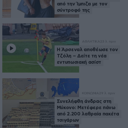
από την Ίμπιζα με τον
σύντροφό της
ΑΘΛΗΤΙΚΑ
23 λ. πριν
Η Άρσεναλ αποθέωσε τον
Τζόλη – Δείτε τη νέα
εντυπωσιακή ασίστ
ΚΟΙΝΩΝΙΑ
29 λ. πριν
Συνελήφθη άνδρας στη
Μύκονο: Μετέφερε πάνω
από 2.200 λαθραία πακέτα
τσιγάρων