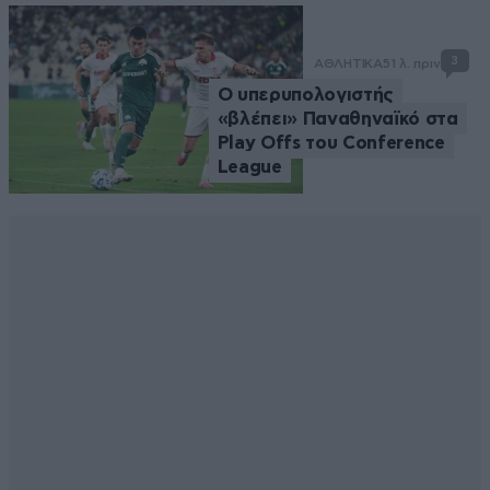
3
ΑΘΛΗΤΙΚΑ
51 λ. πριν
Ο υπερυπολογιστής
«βλέπει» Παναθηναϊκό στα
Play Offs του Conference
League