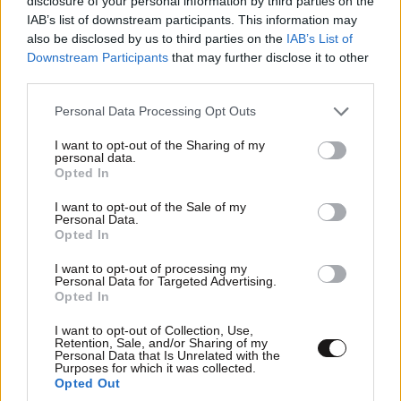
disclosure of your personal information by third parties on the
IAB’s list of downstream participants. This information may
also be disclosed by us to third parties on the
IAB’s List of
Downstream Participants
that may further disclose it to other
third parties.
Please note that this website/app uses one or more Google
Personal Data Processing Opt Outs
services and may gather and store information including but
not limited to your visit or usage behaviour. You may click to
I want to opt-out of the Sharing of my
personal data.
grant or deny consent to Google and its third-party tags to
Opted In
use your data for below specified purposes in below Google
ΔΙΑΤΡΟΦΗ
07·08·2026 08:32
consent section.
5 ροφήματα που μπορείτε να πίνετε πριν τον
I want to opt-out of the Sale of my
Personal Data.
ύπνο για καλύτερα επίπεδα σακχάρου στο αίμα
Opted In
I want to opt-out of processing my
Personal Data for Targeted Advertising.
Opted In
I want to opt-out of Collection, Use,
Retention, Sale, and/or Sharing of my
Personal Data that Is Unrelated with the
Purposes for which it was collected.
Opted Out