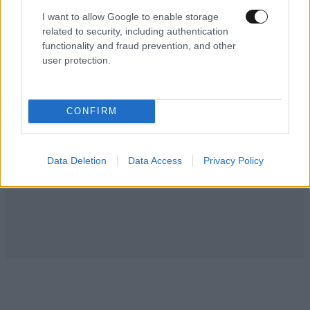
I want to allow Google to enable storage
related to security, including authentication
functionality and fraud prevention, and other
user protection.
LIFESTYLE
41 λ. πριν
Η Τατιάνα Στεφανίδου με μπικίνι στην
Κεφαλονιά – Διακοπές με τον Νίκο Ευαγγελάτο
CONFIRM
και τον γιο τους
Data Deletion
Data Access
Privacy Policy