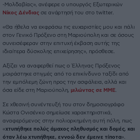
-Μολδαβίας», ανέφερε ο υπουργός Εξωτερικών
Νίκος Δένδιας
σε ανάρτησή του στο twitter.
«Θα ήθελα να εκφράσω τις ευχαριστίες μου και πάλι
στον Γενικό Πρόξενο στη Μαριούπολη και σε όσους
συνεισέφεραν στην επιτυχή έκβαση αυτής της
ιδιαίτερα δύσκολης επιχείρησης», πρόσθεσε.
Αξίζει να αναφερθεί πως ο Έλληνας Πρόξενος
μοιράστηκε στιγμές από το επικίνδυνο ταξίδι από
την εμπόλεμη ζώνη προς την ασφάλεια, αλλά και
όσα είδε στη Μαριούπολη,
μιλώντας σε ΜΜΕ
.
Σε χθεσινή συνέντευξή του στον δημοσιογράφο
Κώστα Ονισένκο σημείωσε χαρακτηριστικά,
αναφερόμενος στην πολιορκημένη αυτή πόλη, πως
«
χτυπήθηκε πολύς άμαχος πληθυσμός και δομές, και
όταν λέω χτυπήθηκε, εννοώ δεν έμεινε τίποτα
».