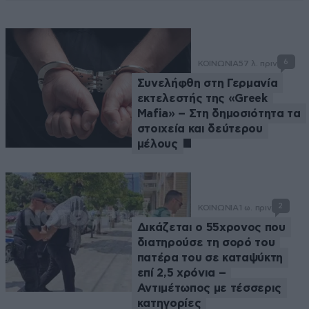
6
ΚΟΙΝΩΝΙΑ
57 λ. πριν
Συνελήφθη στη Γερμανία
εκτελεστής της «Greek
Mafia» – Στη δημοσιότητα τα
στοιχεία και δεύτερου
μέλους
2
ΚΟΙΝΩΝΙΑ
1 ω. πριν
Δικάζεται ο 55χρονος που
διατηρούσε τη σορό του
πατέρα του σε καταψύκτη
επί 2,5 χρόνια –
Αντιμέτωπος με τέσσερις
κατηγορίες