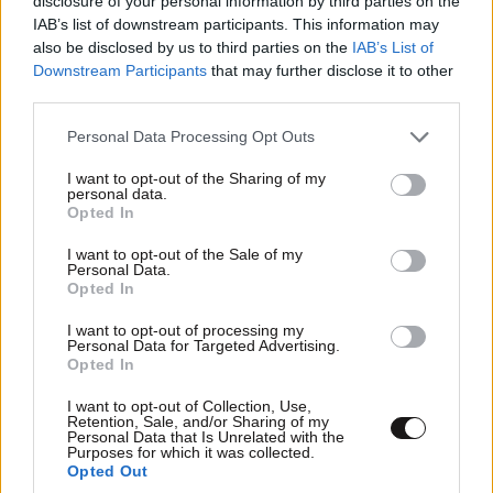
disclosure of your personal information by third parties on the
IAB’s list of downstream participants. This information may
also be disclosed by us to third parties on the
IAB’s List of
Downstream Participants
that may further disclose it to other
third parties.
Please note that this website/app uses one or more Google
Personal Data Processing Opt Outs
services and may gather and store information including but
not limited to your visit or usage behaviour. You may click to
I want to opt-out of the Sharing of my
personal data.
grant or deny consent to Google and its third-party tags to
Opted In
use your data for below specified purposes in below Google
consent section.
I want to opt-out of the Sale of my
Personal Data.
Opted In
I want to opt-out of processing my
Personal Data for Targeted Advertising.
Opted In
I want to opt-out of Collection, Use,
Retention, Sale, and/or Sharing of my
Personal Data that Is Unrelated with the
Purposes for which it was collected.
Opted Out