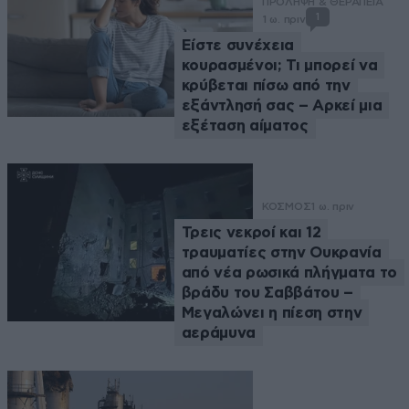
ΠΡΟΛΗΨΗ & ΘΕΡΑΠΕΙΑ
1
1 ω. πριν
Είστε συνέχεια
κουρασμένοι; Τι μπορεί να
κρύβεται πίσω από την
εξάντλησή σας – Αρκεί μια
εξέταση αίματος
ΚΟΣΜΟΣ
1 ω. πριν
Τρεις νεκροί και 12
τραυματίες στην Ουκρανία
από νέα ρωσικά πλήγματα το
βράδυ του Σαββάτου –
Μεγαλώνει η πίεση στην
αεράμυνα