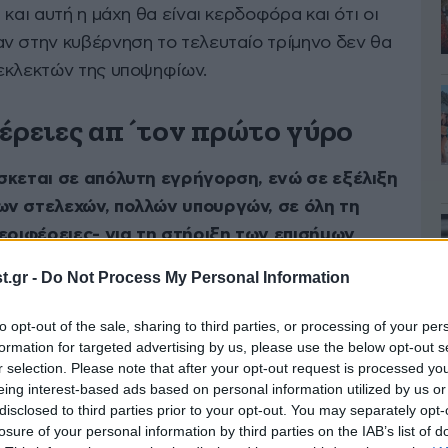
ι και αυτή η μάχη θα είναι κερδοφόρα και ότι οι
ν στην κυβέρνηση το τελευταίο τρίμηνο δεν θα
εκλεκτών της υποψηφίων.
φέρειες απ΄τον πρώτο γύρο
ίσκεται σε απόλυτη εγρήγορση, ενώ σε εξέλιξη
ων στελεχών, πολλών υπουργών, σε όλη τη
Περιφέρειες- για τη στήριξη των επισήμων
φέρειες η ΝΔ (αν και η 13η αφορά την Κρήτη
.gr -
Do Not Process My Personal Information
ς ανεξάρτητη υποψηφιότητα στηρίζεται από
9 η ΝΔ είχε κερδίσει τις 11 από τις 13 περιφέρειες
to opt-out of the sale, sharing to third parties, or processing of your per
ι παράγοντες πάει σίγουρα για επτά, ίσως και
formation for targeted advertising by us, please use the below opt-out s
r selection. Please note that after your opt-out request is processed y
λες παίζεται το παιχνίδι.
eing interest-based ads based on personal information utilized by us or
disclosed to third parties prior to your opt-out. You may separately opt-
ννης, Μώραλης, Ζέρβας
losure of your personal information by third parties on the IAB’s list of