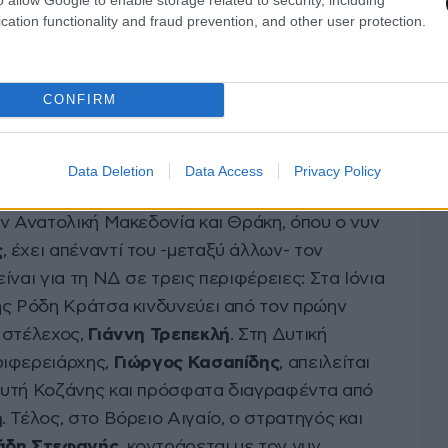
cation functionality and fraud prevention, and other user protection.
ίζονται στις Περιφέρειες Πελοποννήσου και
 όπου οι δύο επίσημοι γαλάζιοι υποψήφιοι
CONFIRM
 από τον ίδιο ιδεολογικό χώρο υποψηφίους.
αιδί του
Αντώνη Σαμαρά
, που διαδέχθηκε τον
αναγιώτη Νίκα
, κοντράρει στα ίσια ο πρώην
Data Deletion
Data Access
Privacy Policy
υ διετέλεσε και περιφερειάρχης.
ην Ανατολική Μακεδονία και Θράκη, όπου ο νυν
ς
, έχει απέναντί του -μεταξύ άλλων- τον
 είναι για τη ΝΔ σε τρεις περιφέρειες: Στα Ιόνια
ης Ρόδη Κράτσα κινδυνεύει από τον πρώην
 στέλεχος,
Γιάννη Τρεπεκλή
. Στη Δυτική
ριφερειάρχης,
Γιώργος Κασαπίδης
, απειλείται
ευτή Κοζάνης και πρόσφατα διαγραφέντα από
η
. Τέλος, στο Bόρειο Αιγαίο, ο στρατηγός και
άδη Στεφανής
, κοντράρεται με τον νυν