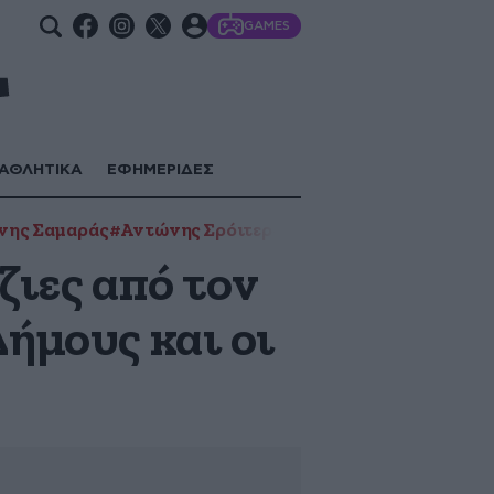
GAMES
ΑΘΛΗΤΙΚΑ
ΕΦΗΜΕΡΙΔΕΣ
νης Σαμαράς
#Αντώνης Σρόιτερ
#Απόστολος Τζιτζικώστ
ζιες από τον
Δήμους και οι