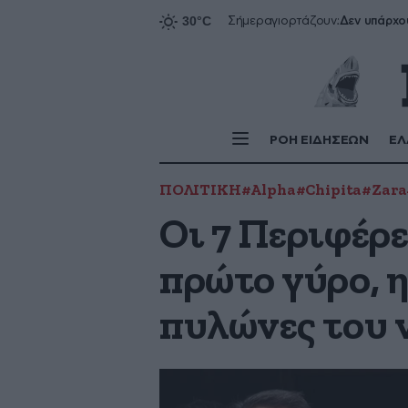
Δεν υπάρχο
Σήμερα
γιορτάζουν:
ΡΟΗ ΕΙΔΗΣΕΩΝ
ΕΛ
ΠΟΛΙΤΙΚΗ
#Alpha
#Chipita
#Zara
Οι 7 Περιφέρε
πρώτο γύρο, η
πυλώνες του 