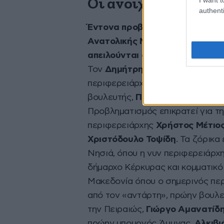
Οι ανοιχτές μάχες
authenti
Έντονα προβλήματα όμως εντοπ
Ανατολικής Μακεδονίας Θράκης,
απειλούνται από προερχόμενους
Τον
Δημήτρη Πτωχό
, πολιτικό π
περιφερειάρχη Πελοποννήσου,
Π
βουλευτής,
Πέτρος Τατούλης
πο
Προβληματισμός επικρατεί για τ
περιφερειάρχης
Χρήστος Μέτιο
Χριστόδουλο Τοψίδη
. Τα ζόρικα
Νησιά, όπου η νυν περιφερειάρχ
δήμαρχο Κέρκυρας και κομματικό
Μακεδονία όπου ο σημερινός πε
από τον «αντάρτη», πρώην βουλ
την Πειραιώς,
Γιώργο Αμανατίδ
πρώην υπουργός Άμυνας,
Αλκιβι