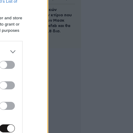
B’s List of
Το φαραωνικών
διαστάσεων κτίριο που
er and store
χτίζει ο Έλον Μασκ
to grant or
λέγεται Terafab και θα
ed purposes
κοστίσει 16,8 δισ.
δολάρια