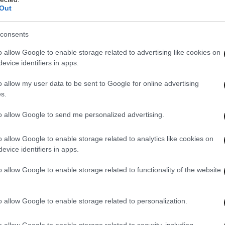
ος Τζιτζικώστας
, σύμφωνα και με τις
Out
ια τους οι κομματικοί επιτελείς, παρουσιάζουν
α λένε πως θα εκλεγεί από την πρώτη Κυριακή.
consents
 η εκτίμηση που υπάρχει στο στρατόπεδο της ΝΔ
o allow Google to enable storage related to advertising like cookies on
επικρατήσουν χωρίς μεγάλο πρόβλημα. Πρόκειται
evice identifiers in apps.
Νότιο Αιγαίο, τον
Φάνη Σπανό
στην Στερεά
o allow my user data to be sent to Google for online advertising
άνη
στην Ήπειρο και τον
Νεκτάριο Φαρμάκη
s.
η θα πρέπει να θεωρείται στην Κρήτη, όπως
περκομματικού, ανεξάρτητου υποψηφίου -και νυν
to allow Google to send me personalized advertising.
υτάκη
. Στην πολύπαθη Θεσσαλία, ο νυν
o allow Google to enable storage related to analytics like cookies on
στός
που βρέθηκε αντιμέτωπος με έντονη κριτική
evice identifiers in apps.
α, μετά το αρχικό μούδιασμα και την
o allow Google to enable storage related to functionality of the website
φωνα με τα στοιχεία της Πειραιώς- να έχει
οχιά επανεκλογής, καθώς και το 2019 είχε πολύ
.
o allow Google to enable storage related to personalization.
o allow Google to enable storage related to security, including