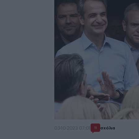
03·10·2023 07:01
σχόλια
11