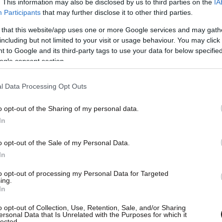
. This information may also be disclosed by us to third parties on the
IA
Participants
that may further disclose it to other third parties.
μπεράσματα θα προκύψουν κατά βάση από τις
 that this website/app uses one or more Google services and may gath
ίδεται και η μεγάλη βαρύτητα
, δεδομένου ότι,
including but not limited to your visit or usage behaviour. You may click 
, η ΝΔ έχει δώσει χρίσμα μόνο στις τρεις
 to Google and its third-party tags to use your data for below specifi
τον
Κώστα Μπακογιάννη
), τον
Πειραιά
(με τον
ogle consent section.
νίκη
(με τον
Κωνσταντίνο Ζέρβα
). Και για τους
l Data Processing Opt Outs
ότι θα επανεκλεγούν έστω και στον δεύτερο, στις
στούν οι δύο υποψήφιοι με τα υψηλότερα
o opt-out of the Sharing of my personal data.
υριακή. Το ενδιαφέρον όμως είναι ότι στο
In
όβλημά τους δεν είναι από τους υποψήφιους του
πό τους γαλάζιους «αντάρτες».
o opt-out of the Sale of my Personal Data.
In
κολες πρωτιές
to opt-out of processing my Personal Data for Targeted
ing.
In
ες, στην Αττική ο Νίκος Χαρδαλιάς (που
o opt-out of Collection, Use, Retention, Sale, and/or Sharing
ύλη εντός του καλοκαιριού) και στην
ersonal Data that Is Unrelated with the Purposes for which it
lected.