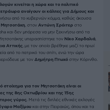
ογών κινείται η χώρα και το πολιτικό
τετράωρα ανοίγουν οι κάλπες για Δήμους και
ινήσω από το κυβερνών κόμμα, καθώς άκουσα
 Μητσοτάκη
, στον
Αντώνη Σρόιτερ
στο
pha και δεν μπόρεσα να μην ξεκινήσω από τα
ς Μητσοτάκης υπερασπίστηκε τον
Νίκο Χαρδαλιά
,
ια Αττικής
, με τον οποίο βρέθηκε μαζί το πρωί
α από το πατρικό του σπίτι, ενώ την ώρα
περιόδευε με τον
Δημήτρη Πτωχό
στην Κόρινθο.
ό στοίχημα για τον Μητσοτάκη είναι οι
πες της 8ης Οκτωβρίου και της 15ης
τερος γύρος.
Μετά τις διπλές εθνικές εκλογές
έγαρο Μαξίμου
και στην Πειραιώς, όπου και τα