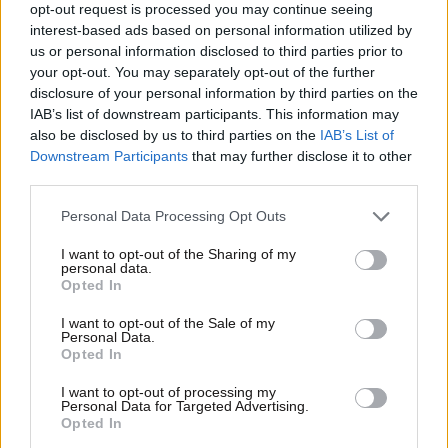
opt-out request is processed you may continue seeing
interest-based ads based on personal information utilized by
us or personal information disclosed to third parties prior to
your opt-out. You may separately opt-out of the further
disclosure of your personal information by third parties on the
IAB’s list of downstream participants. This information may
also be disclosed by us to third parties on the
IAB’s List of
21·07·2026 06:47
Downstream Participants
that may further disclose it to other
Το περιστατικό Καρυστιανού – Πλακιά και τα «γαλλικά»
third parties.
| Το face control από τον Χατζηγιαννάκη, η έγκριση από
τον Τούμπουρο | Η ρήση της γιαγιάς του υπουργού
Please note that this website/app uses one or more Google
Personal Data Processing Opt Outs
services and may gather and store information including but
not limited to your visit or usage behaviour. You may click to
I want to opt-out of the Sharing of my
personal data.
grant or deny consent to Google and its third-party tags to
Opted In
use your data for below specified purposes in below Google
consent section.
I want to opt-out of the Sale of my
Personal Data.
Opted In
I want to opt-out of processing my
Personal Data for Targeted Advertising.
Opted In