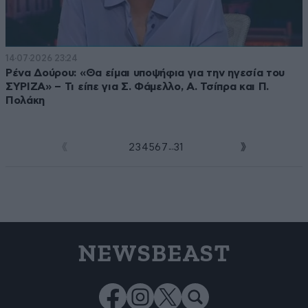
14·07·2026 23:24
Ρένα Δούρου: «Θα είμαι υποψήφια για την ηγεσία του
ΣΥΡΙΖΑ» – Τι είπε για Σ. Φάμελλο, Α. Τσίπρα και Π.
Πολάκη
...
1
2
3
4
5
6
7
31
NEWSBEAST