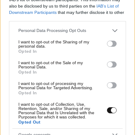
also be disclosed by us to third parties on the
IAB’s List of
Downstream Participants
that may further disclose it to other
third parties.
Please note that this website/app uses one or more Google
Personal Data Processing Opt Outs
services and may gather and store information including but
not limited to your visit or usage behaviour. You may click to
I want to opt-out of the Sharing of my
personal data.
grant or deny consent to Google and its third-party tags to
Opted In
use your data for below specified purposes in below Google
consent section.
I want to opt-out of the Sale of my
Personal Data.
Opted In
I want to opt-out of processing my
14·11·2024 19:35
Personal Data for Targeted Advertising.
Στο αποτεφρωτήριο Ριτσώνας το ύστατο «χαίρε» στον
Opted In
Γιάννη Μπουτάρη – Ακούστηκαν τα αγαπημένα του
τραγούδια
I want to opt-out of Collection, Use,
Retention, Sale, and/or Sharing of my
Personal Data that Is Unrelated with the
Purposes for which it was collected.
Opted Out
Google consents