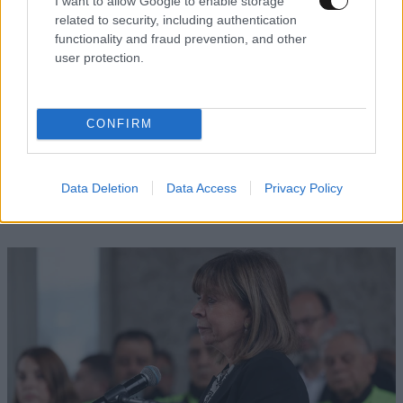
I want to allow Google to enable storage
related to security, including authentication
functionality and fraud prevention, and other
user protection.
CONFIRM
12·11·2024 14:43
Επικήδειος Μητσοτάκη για Μπουτάρη: «Αν και συχνά
Data Deletion
Data Access
Privacy Policy
βρεθήκαμε απέναντι, μείναμε πάντα στην ίδια όχθη του
διαλόγου»