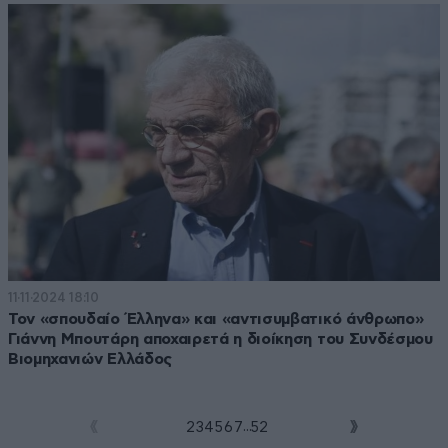
11·11·2024 18:10
Τον «σπουδαίο Έλληνα» και «αντισυμβατικό άνθρωπο»
Γιάννη Μπουτάρη αποχαιρετά η διοίκηση του Συνδέσμου
Βιομηχανιών Ελλάδος
...
1
2
3
4
5
6
7
52