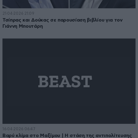
21·04·2026 21:09
Τσίπρας και Δούκας σε παρουσίαση βιβλίου για τον
Γιάννη Μπουτάρη
16·04·2026 06:47
Βαρύ κλίμα στο Μαξίμου | Η στάση της αντιπολίτευσης