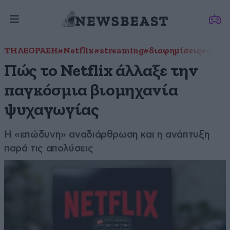
ΤΗΛΕΟΡΑΣΗ
#Netflix
#streaming
#διαφημίσεις
#συνδ
Πώς το Netflix άλλαξε την
παγκόσμια βιομηχανία
ψυχαγωγίας
Η «επώδυνη» αναδιάρθρωση και η ανάπτυξη
παρά τις απολύσεις