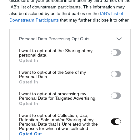
disclosure of your personal information by third parties on the
IAB’s list of downstream participants. This information may
also be disclosed by us to third parties on the
IAB’s List of
Downstream Participants
that may further disclose it to other
third parties.
Please note that this website/app uses one or more Google
Personal Data Processing Opt Outs
services and may gather and store information including but
ΠΕΡΙΣΣΟΤΕΡΑ ΑΠΟ ΤΗΝ
not limited to your visit or usage behaviour. You may click to
I want to opt-out of the Sharing of my
personal data.
ΤΗΛΕΟΡΑΣΗ
grant or deny consent to Google and its third-party tags to
Opted In
use your data for below specified purposes in below Google
consent section.
I want to opt-out of the Sale of my
Personal Data.
Opted In
I want to opt-out of processing my
Personal Data for Targeted Advertising.
Opted In
I want to opt-out of Collection, Use,
Retention, Sale, and/or Sharing of my
Personal Data that Is Unrelated with the
Purposes for which it was collected.
Opted Out