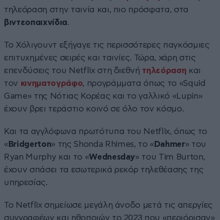
τηλεόραση στην ταινία και, πιο πρόσφατα, στα
βιντεοπαιχνίδια
.
Το Χόλιγουντ εξήγαγε τις περισσότερες παγκόσμιες
επιτυχημένες σειρές και ταινίες. Τώρα, χάρη στις
επενδύσεις του Netflix στη διεθνή
τηλεόραση
και
τον
κινηματογράφο
, προγράμματα όπως το «Squid
Game» της Νότιας Κορέας και το γαλλικό «Lupin»
έχουν βρει τεράστιο κοινό σε όλο τον κόσμο.
Και τα αγγλόφωνα πρωτότυπα του Netflix, όπως το
«
Bridgerton
» της Shonda Rhimes, το «
Dahmer
» του
Ryan Murphy και το «
Wednesday
» του Tim Burton,
έχουν σπάσει τα εσωτερικά ρεκόρ τηλεθέασης της
υπηρεσίας.
Το Netflix σημείωσε μεγάλη άνοδο μετά τις απεργίες
συγγραφέων και ηθοποιών το 2023 που «περιόρισαν»