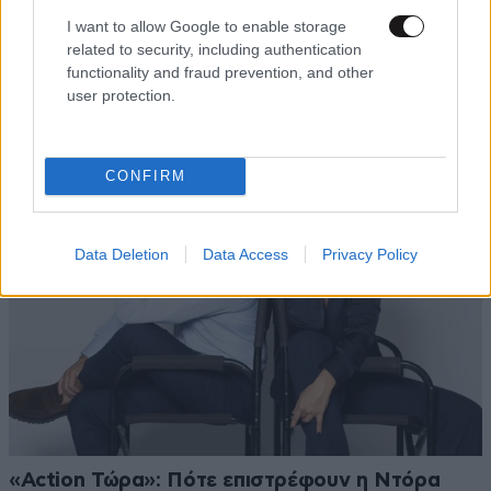
I want to allow Google to enable storage
Οι αθλητικές μεταδόσεις της ημέρας: ΠΑΟΚ –
related to security, including authentication
Άντερλεχτ στα προκριματικά του Europa
functionality and fraud prevention, and other
League
user protection.
CONFIRM
Data Deletion
Data Access
Privacy Policy
«Action Τώρα»: Πότε επιστρέφουν η Ντόρα