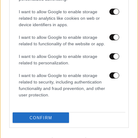
I want to allow Google to enable storage
related to analytics like cookies on web or
device identifiers in apps.
I want to allow Google to enable storage
related to functionality of the website or app.
03·07·2026 10:11
Γιατί το «Μικρό Σπίτι στο Λιβάδι» ήταν μια αληθινή
I want to allow Google to enable storage
αμερικανική ιστορία τρόμου – Πώς θα είναι η νέα σειρά
related to personalization.
του Netflix
I want to allow Google to enable storage
related to security, including authentication
functionality and fraud prevention, and other
user protection.
CONFIRM