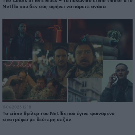
The Colors of Evil: Black – Το πολωνικό crime thriller στο
Netflix που δεν σας αφήνει να πάρετε ανάσα
11·06·2026 12:18
Το crime θρίλερ του Netflix που έγινε φαινόμενο
επιστρέφει με δεύτερη σεζόν