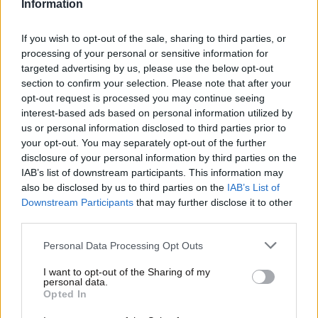
Information
If you wish to opt-out of the sale, sharing to third parties, or
processing of your personal or sensitive information for
targeted advertising by us, please use the below opt-out
section to confirm your selection. Please note that after your
opt-out request is processed you may continue seeing
interest-based ads based on personal information utilized by
us or personal information disclosed to third parties prior to
your opt-out. You may separately opt-out of the further
disclosure of your personal information by third parties on the
IAB’s list of downstream participants. This information may
also be disclosed by us to third parties on the
IAB’s List of
06·07·2026 11:11
Downstream Participants
that may further disclose it to other
That Night: Οι διακοπές τριών αδερφών εξελίσσονται
third parties.
σε σκοτεινό ψυχολογικό θρίλερ στο Netflix
Please note that this website/app uses one or more Google
Personal Data Processing Opt Outs
services and may gather and store information including but
not limited to your visit or usage behaviour. You may click to
I want to opt-out of the Sharing of my
personal data.
grant or deny consent to Google and its third-party tags to
Opted In
use your data for below specified purposes in below Google
consent section.