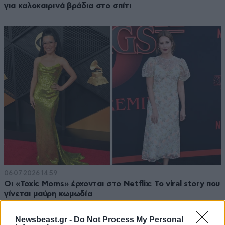
για καλοκαιρινά βράδια στο σπίτι
06·07·2026 14:59
Οι «Toxic Moms» έρχονται στο Netflix: To viral story που
γίνεται μαύρη κωμωδία
Newsbeast.gr -
Do Not Process My Personal