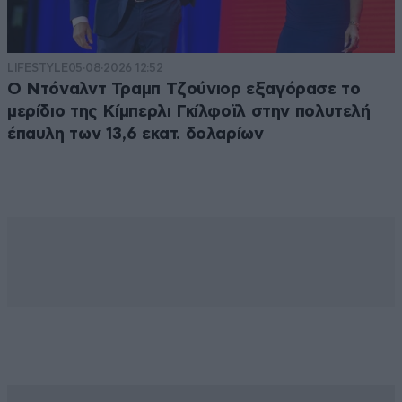
LIFESTYLE
05·08·2026 12:52
Ο Ντόναλντ Τραμπ Τζούνιορ εξαγόρασε το
μερίδιο της Κίμπερλι Γκίλφοϊλ στην πολυτελή
έπαυλη των 13,6 εκατ. δολαρίων