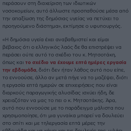
περάσουν στη διαχείριση των ιδιωτικών
νοσοκομείων, αυτό άλλωστε προσπαθούσε μέσα από
την απαξίωση της δημόσιας υγείας να πετύχει το
προηγούμενο διάστημα», εκτίμησε ο υφυπουργός.
«Η δημόσια υγεία έχει αναβαθμιστεί και είμαι
βέβαιος ότι ο ελληνικός λαός δε θα επιστρέψει να
περάσει ούτε αυτό το σχέδιο του κ. Μητσοτάκη,
όπως και
το σχέδιο να έχουμε επτά ημέρες εργασία
την εβδομάδα
, διότι δεν ήταν λάθος αυτό που είπε,
το εννοούσε, άλλο αν μετά πήγε να το μαζέψει, διότι
η εργασία επτά ημερών σε επιχειρήσεις που είναι
διαρκούς παραγωγικής αλυσίδας ισχύει ήδη, δε
χρειαζόταν να μας το πει ο κ. Μητσοτάκης. Άρα,
αυτό που εννοούσε με το παράδειγμα μάλιστα που
χρησιμοποίησε, ότι μια γυναίκα μπορεί να δουλεύει
στο σπίτι και με τηλεργασία επτά μέρες την
εβδομάδα και να κάνει και τις δουλειές της, μιλάει