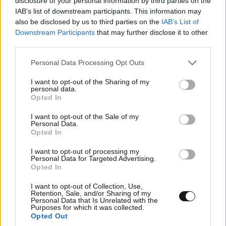
disclosure of your personal information by third parties on the
IAB’s list of downstream participants. This information may
also be disclosed by us to third parties on the
IAB’s List of
Downstream Participants
that may further disclose it to other
third parties.
Please note that this website/app uses one or more Google
Personal Data Processing Opt Outs
services and may gather and store information including but
not limited to your visit or usage behaviour. You may click to
I want to opt-out of the Sharing of my
personal data.
grant or deny consent to Google and its third-party tags to
Opted In
use your data for below specified purposes in below Google
consent section.
I want to opt-out of the Sale of my
Personal Data.
Opted In
I want to opt-out of processing my
Personal Data for Targeted Advertising.
Opted In
«Κέρδη» για το ευρώ, αγγίζει τα 1,1557 δολάρια
I want to opt-out of Collection, Use,
Retention, Sale, and/or Sharing of my
Personal Data that Is Unrelated with the
Purposes for which it was collected.
Opted Out