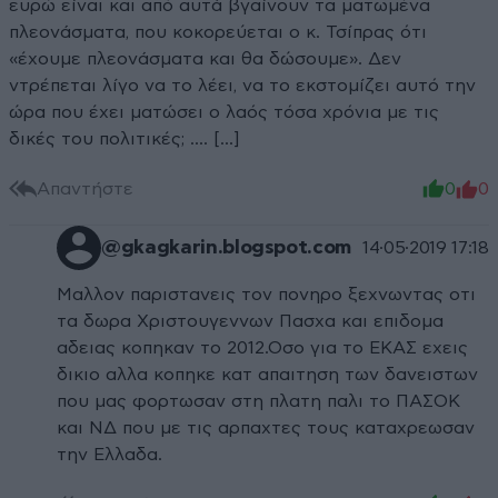
ευρώ είναι και από αυτά βγαίνουν τα ματωμένα
πλεονάσματα, που κοκορεύεται ο κ. Τσίπρας ότι
«έχουμε πλεονάσματα και θα δώσουμε». Δεν
ντρέπεται λίγο να το λέει, να το εκστομίζει αυτό την
ώρα που έχει ματώσει ο λαός τόσα χρόνια με τις
δικές του πολιτικές; .... [...]
Απαντήστε
0
0
@gkagkarin.blogspot.com
14·05·2019 17:18
Μαλλον παριστανεις τον πονηρο ξεχνωντας οτι
τα δωρα Χριστουγεννων Πασχα και επιδομα
αδειας κοπηκαν το 2012.Οσο για το ΕΚΑΣ εχεις
δικιο αλλα κοπηκε κατ απαιτηση των δανειστων
που μας φορτωσαν στη πλατη παλι το ΠΑΣΟΚ
και ΝΔ που με τις αρπαχτες τους καταχρεωσαν
την Ελλαδα.