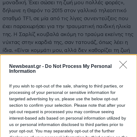
μοναδική. Έχει σώσει τη ζωή μου πολλές φορές»,
δήλωνε η Θερόν το 2015 στον γαλλικό τηλεοπτικό
σταθμό TF1, σε μία από τις λίγες συνεντεύξεις που
έχει παραχωρήσει για την τραυματική παιδική ηλικία
της. Η Σαρλίζ κουβαλά ακόμη το τραύμα εκείνης της
νύχτας στην καρδιά της, σαν τατουάζ, όπως λέει η
ίδια. «Είναι κομμάτι μου, αλλά δεν καθορίζει τη ζωή
μου». Δηλώνει επίσης «πολύ τυχερή» και πως δεν
Newsbeast.gr -
Do Not Process My Personal
έχει περάσει τη ζωή της υποφέροντας. «Έχω μια
Information
απίστευτη ζωή. Αγαπάω τη δουλειά μου, έχω
όμορφους ανθρώπους γύρω μου».
If you wish to opt-out of the sale, sharing to third parties, or
processing of your personal or sensitive information for
Αν ο χρόνος μπορούσε να γυρίσει
targeted advertising by us, please use the below opt-out
πίσω…
section to confirm your selection. Please note that after your
opt-out request is processed you may continue seeing
interest-based ads based on personal information utilized by
us or personal information disclosed to third parties prior to
your opt-out. You may separately opt-out of the further