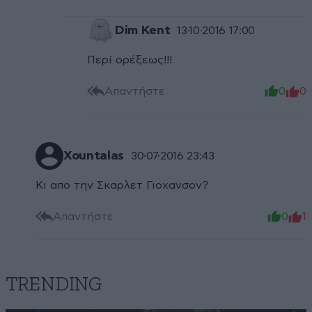
Dim Kent
13·10·2016 17:00
Περί ορέξεως!!!
Απαντήστε
0
0
Xountalas
30·07·2016 23:43
Κι απο την Σκαρλετ Γιοχανσον?
Απαντήστε
0
1
TRENDING