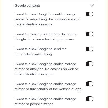
Είμαι απίστευτα θλιμμένη για εκείνη τη νύχτα, για
Google consents
εκείνο το περιστατικό… αλλά δεν με στοιχειώνει. Όχι
δεν με στοιχειώνει καθόλου». Αν μπορούσε να
I want to allow Google to enable storage
related to advertising like cookies on web or
γυρίσει πίσω τον χρόνο και να αλλάξει το παρελθόν,
device identifiers in apps.
υπάρχει μόνο ένα πράγμα που θα έκανε: «Θα
ανάγκαζα τους γονείς μου να πάρουν διαζύγιο.
I want to allow my user data to be sent to
Αυτό θα έκανα. Τα υπόλοιπα έχουν υπάρξει ένα
Google for online advertising purposes.
απίστευτο ταξίδι».
Δείτε όλα τα θέματα του
I want to allow Google to send me
Weekend
personalized advertising.
I want to allow Google to enable storage
related to analytics like cookies on web or
device identifiers in apps.
I want to allow Google to enable storage
ΠΕΡΙΣΣΟΤΕΡΑ STORIES
related to functionality of the website or app.
I want to allow Google to enable storage
related to personalization.