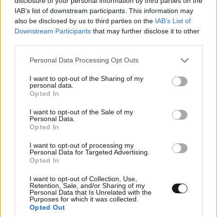
disclosure of your personal information by third parties on the
IAB’s list of downstream participants. This information may
also be disclosed by us to third parties on the
IAB’s List of
Downstream Participants
that may further disclose it to other
third parties.
Please note that this website/app uses one or more Google
Personal Data Processing Opt Outs
services and may gather and store information including but
not limited to your visit or usage behaviour. You may click to
I want to opt-out of the Sharing of my
personal data.
grant or deny consent to Google and its third-party tags to
Opted In
use your data for below specified purposes in below Google
«Ήταν η μεγάλη τραγωδία της ζωής μου. Νομίζω
consent section.
I want to opt-out of the Sale of my
αυτό που ακολουθεί είναι… πρέπει να βρεις πού
Personal Data.
Opted In
θέλεις εσύ ο ίδιος να βρεθείς και πώς θέλεις να σε
βλέπουν οι άνθρωποι σε αυτόν τον κόσμο. Είχα έναν
I want to opt-out of processing my
Personal Data for Targeted Advertising.
γονιό που με καθοδήγησε στη θλίψη, το σοκ και την
Opted In
οργή, όλες αυτές τις συναισθηματικές καταστάσεις
I want to opt-out of Collection, Use,
που περνάει κάποιος που… που περνά κάτι τέτοιο.
Retention, Sale, and/or Sharing of my
Personal Data that Is Unrelated with the
Αλλά στην πραγματικότητα με καθοδήγησε για να μη
Purposes for which it was collected.
γίνω θύμα και να μην περάσει τη ζωή μου ως θύμα.
Opted Out