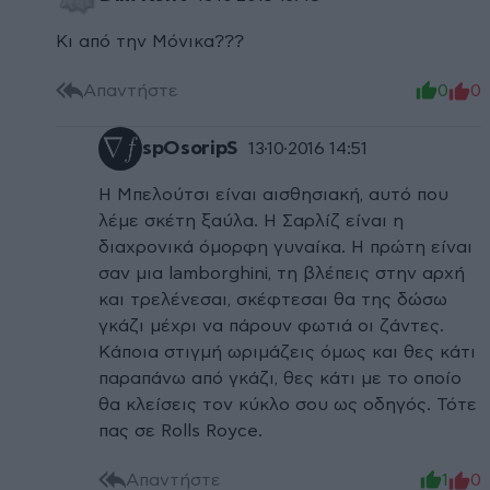
Κι από την Μόνικα???
Απαντήστε
0
0
spΟsoripS
13·10·2016 14:51
H Μπελούτσι είναι αισθησιακή, αυτό που
λέμε σκέτη ξαύλα. Η Σαρλίζ είναι η
διαχρονικά όμορφη γυναίκα. H πρώτη είναι
σαν μια lamborghini, τη βλέπεις στην αρχή
και τρελένεσαι, σκέφτεσαι θα της δώσω
γκάζι μέχρι να πάρουν φωτιά οι ζάντες.
Κάποια στιγμή ωριμάζεις όμως και θες κάτι
παραπάνω από γκάζι, θες κάτι με το οποίο
θα κλείσεις τον κύκλο σου ως οδηγός. Τότε
πας σε Rolls Royce.
Απαντήστε
1
0