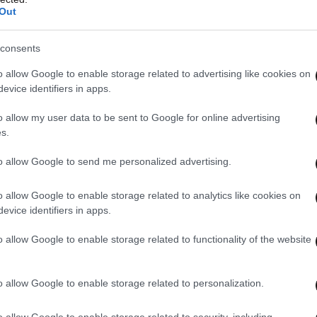
Out
consents
o allow Google to enable storage related to advertising like cookies on
evice identifiers in apps.
o allow my user data to be sent to Google for online advertising
λύτερη της πόλης, μπορείτε να ξεκινήσετε την
s.
εία των γκρεμών. Πολλά από τα κτίρια έχουν
όπως το ρωμαϊκό μπαρόκ στις αψίδες λόγω των
to allow Google to send me personalized advertising.
 Βενετσιάνους και τους Βυζαντινούς. Στο
o allow Google to enable storage related to analytics like cookies on
αράθυρα του 15ου αιώνα, στεγάζεται το
evice identifiers in apps.
ιστικών Μνημείων, ενώ το παλάτι Γκργκουρίν,
αιώνα, σήμερα στεγάζει το Ναυτικό Μουσείο.
o allow Google to enable storage related to functionality of the website
ία συνθέτουν το παλάτι Μπιζάντι και το παλάτι
ν σημαντικότερο καθεδρικό της πόλης, ο οποίος
o allow Google to enable storage related to personalization.
φωνα και χρονολογείται από το 1166.
o allow Google to enable storage related to security, including