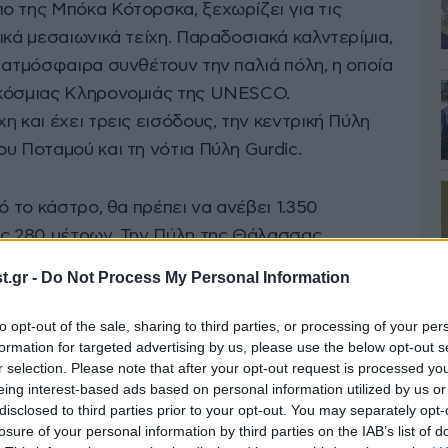
ο της Μπόκα Κότορσκα, ξεχωρίζει για τις
ικά μεσαιωνικά τείχη. Παραδοσιακά καλντερίμια,
 ατμόσφαιρα συνθέτουν την παλιά πόλη, η οποία
γκόσμιας Κληρονομιάς της UNESCO.
η και έχει τρεις εισόδους, την κεντρική Πύλη
υ Ποταμού και τη νότια Πύλη Gurdic.
ό το κάστρο, θα πρέπει να ανέβει 1.350
ος 280 μέτρων. Την Πύλη της Θάλασσας
ο λιοντάρι του Σαν Μάρκο. Κάτω από αυτήν
.gr -
Do Not Process My Personal Information
ένου με το Βρέφος να περιβάλλεται από τον
 πόλης, και τον Άγιο Μπερνάρ. Ο πύργος του
to opt-out of the sale, sharing to third parties, or processing of your per
formation for targeted advertising by us, please use the below opt-out s
 το 1602 και θα βρεθεί μπροστά σας με το που
r selection. Please note that after your opt-out request is processed y
eing interest-based ads based on personal information utilized by us or
disclosed to third parties prior to your opt-out. You may separately opt-
losure of your personal information by third parties on the IAB’s list of