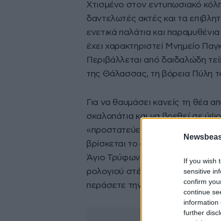
Χτισμένο στον εντυπωσιακό κόλπ
δαντελωτές ακτές και τα επιβλητ
ενετικά παλάτια και παραμυθένια
έχει χαρακτηριστεί Μνημείο Πα
Περιβάλλεται από δαιδαλώδη τείχ
της Θάλασσας, τη βόρεια Πύλη το
Για να θαυμάσει κανείς τη θέα απ
σκαλοπάτια και να βρεθεί σε ύψ
«προστατεύει» εδώ και αιώνες τ
Newsbeast
βρίσκεται το ανάγλυφο της Παρθ
Άγιο Τρύφωνα, τον προστάτη της
If you wish 
sensitive in
ρολογιού στέκεται αγέρωχος από
confirm you
περάσετε την Πύλη.
continue se
information 
further disc