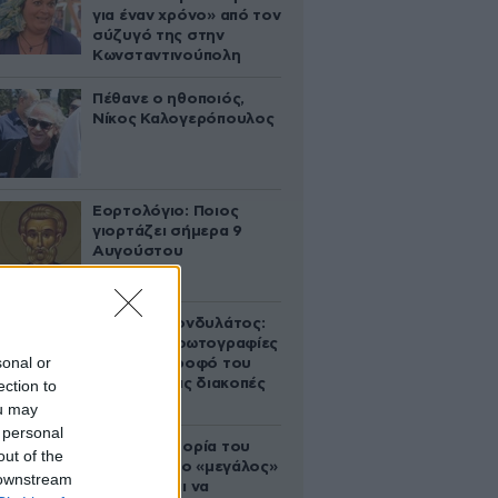
για έναν χρόνο» από τον
σύζυγό της στην
Κωνσταντινούπολη
Πέθανε ο ηθοποιός,
Νίκος Καλογερόπουλος
Εορτολόγιο: Ποιος
γιορτάζει σήμερα 9
Αυγούστου
Περικλής Κονδυλάτος:
Οι πρώτες φωτογραφίες
sonal or
με τη σύντροφό του
Ελίνα από τις διακοπές
ection to
τους
ou may
 personal
Η αυτοκρατορία του
out of the
«Έντικ» και ο «μεγάλος»
 downstream
που φέρεται να