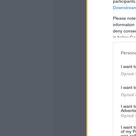
participants
Downstream 
Please note
information 
deny consent
in below Go
Persona
I want t
Opted 
I want t
Opted 
I want 
Advertis
Opted 
I want t
of my P
was col