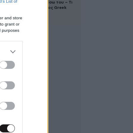
B’s List of
βρίσκεται πίσω του – Τι
ορίζει ο όρος Greek
Mafia
er and store
to grant or
ed purposes