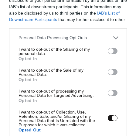
disclosure of your personal information by third parties on the
IAB’s list of downstream participants. This information may
also be disclosed by us to third parties on the
IAB’s List of
Downstream Participants
that may further disclose it to other
third parties.
LIFESTYLE
08·08·2026 19:12
Εριέττα Κούρκουλου – Τα 33α γενέθλια και τα
Please note that this website/app uses one or more Google
Personal Data Processing Opt Outs
φιλιά με τον Βύρωνα Βασιλειάδη: «Καμία στιγμή
services and may gather and store information including but
not limited to your visit or usage behaviour. You may click to
I want to opt-out of the Sharing of my
ευτυχίας δεδομένη»
personal data.
grant or deny consent to Google and its third-party tags to
Opted In
use your data for below specified purposes in below Google
consent section.
I want to opt-out of the Sale of my
Personal Data.
Opted In
I want to opt-out of processing my
Personal Data for Targeted Advertising.
Opted In
I want to opt-out of Collection, Use,
Retention, Sale, and/or Sharing of my
Personal Data that Is Unrelated with the
Purposes for which it was collected.
Opted Out