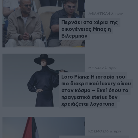
ΑΘΛΗΤΙΚΑ
4 λ. πριν
Περνάει στα χέρια της
οικογένειας Μπας η
Βιλερμπάν
ΜΟΔΑ
12 λ. πριν
Loro Piana: Η ιστορία του
πιο διακριτικού luxury οίκου
στον κόσμο – Εκεί όπου το
πραγματικό status δεν
χρειάζεται λογότυπο
ΚΟΣΜΟΣ
16 λ. πριν