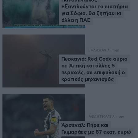
Εξαντλούνται τα εισιτήρια
για Σόφια, θα ζητήσει κι
άλλα η ΠΑΕ
ΕΛΛΑΔΑ
9 λ. πριν
Πυρκαγιά: Red Code αύριο
σε Αττική και άλλες 5
περιοχές, σε επιφυλακή ο
κρατικός μηχανισμός
ΑΘΛΗΤΙΚΑ
13 λ. πριν
Άρσεναλ: Πήρε και
Γκιμαράες με 87 εκατ. ευρώ