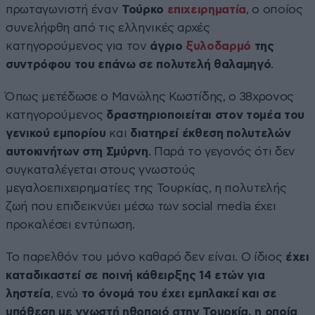
πρωταγωνιστή έναν
Τούρκο
επιχειρηματία
, ο οποίος
συνελήφθη από τις ελληνικές αρχές
κατηγορούμενος για τον
άγριο
ξυλοδαρμό
της
συντρόφου του επάνω σε πολυτελή θαλαμηγό
.
Όπως μετέδωσε ο Μανώλης Κωστίδης, ο 38χρονος
κατηγορούμενος
δραστηριοποιείται στον τομέα του
γενικού εμπορίου
και
διατηρεί έκθεση πολυτελών
αυτοκινήτων στη Σμύρνη
. Παρά το γεγονός ότι δεν
συγκαταλέγεται στους γνωστούς
μεγαλοεπιχειρηματίες της Τουρκίας, η πολυτελής
ζωή που επιδεικνύει μέσω των social media έχει
προκαλέσει εντύπωση.
Το παρελθόν του μόνο καθαρό δεν είναι. Ο ίδιος
έχει
καταδικαστεί σε ποινή κάθειρξης 14 ετών για
ληστεία
, ενώ
το όνομά του έχει εμπλακεί και σε
υπόθεση με γνωστή ηθοποιό στην Τουρκία, η οποία