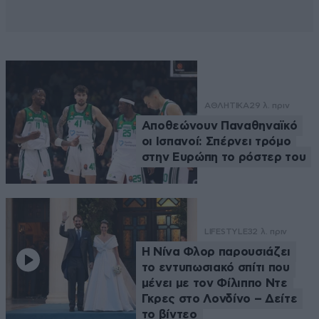
ΑΘΛΗΤΙΚΑ
29 λ. πριν
Αποθεώνουν Παναθηναϊκό
οι Ισπανοί: Σπέρνει τρόμο
στην Ευρώπη το ρόστερ του
LIFESTYLE
32 λ. πριν
Η Νίνα Φλορ παρουσιάζει
το εντυπωσιακό σπίτι που
μένει με τον Φίλιππο Ντε
Γκρες στο Λονδίνο – Δείτε
το βίντεο