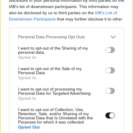
disclosure of your personal information by third parties on the
ΠΡΟΣΘΕΣΤΕ ΤΟ ΣΧΟΛΙΟ ΣΑΣ
IAB’s list of downstream participants. This information may
also be disclosed by us to third parties on the
IAB’s List of
Downstream Participants
that may further disclose it to other
third parties.
Please note that this website/app uses one or more Google
Personal Data Processing Opt Outs
services and may gather and store information including but
not limited to your visit or usage behaviour. You may click to
I want to opt-out of the Sharing of my
personal data.
grant or deny consent to Google and its third-party tags to
Opted In
use your data for below specified purposes in below Google
consent section.
I want to opt-out of the Sale of my
Personal Data.
Xαρακτήρες: 0/1000
Opted In
Διαβάστε και ακολουθήστε τους κανόνες σχολιασμού
I want to opt-out of processing my
Personal Data for Targeted Advertising.
Opted In
ΠΡΟΣΘΗΚΗ
I want to opt-out of Collection, Use,
Retention, Sale, and/or Sharing of my
Personal Data that Is Unrelated with the
Purposes for which it was collected.
Opted Out
Φιλος Σεσημασμενου
11·06·2025 15:49