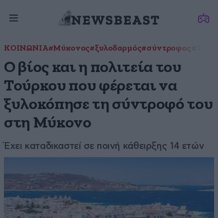
ΚΟΙΝΩΝΙΑ
#Μύκονος
#ξυλοδαρμός
#σύντροφος
#Τούρ
Ο βίος και η πολιτεία του
Τούρκου που φέρεται να
ξυλοκόπησε τη σύντροφό του
στη Μύκονο
Έχει καταδικαστεί σε ποινή κάθειρξης 14 ετών