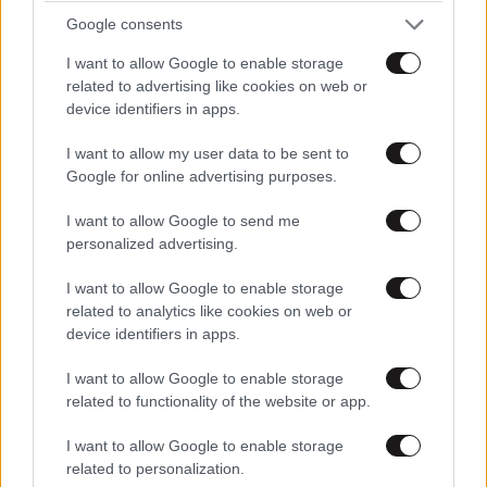
Google consents
Αυτο το πραμα ειναι αντρας; Με τετοια γυναικια
I want to allow Google to enable storage
χερακια θεωρει οτι ειναι αντρας; χαχαχαχαχ το πραμα
related to advertising like cookies on web or
μου ειναι πιο χοντρο απο τους καρπους των χεριων
device identifiers in apps.
του χαχαχαχαχαχ
I want to allow my user data to be sent to
Απαντήστε
0
1
Google for online advertising purposes.
I want to allow Google to send me
personalized advertising.
I want to allow Google to enable storage
related to analytics like cookies on web or
device identifiers in apps.
I want to allow Google to enable storage
related to functionality of the website or app.
I want to allow Google to enable storage
related to personalization.