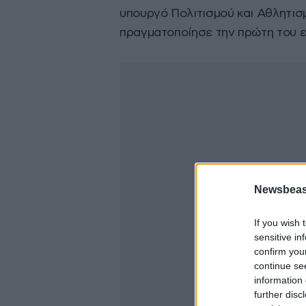
υπουργό Πολιτισμού και Αθλητισ
πραγματοποίησε την πρώτη του ε
Newsbeast
If you wish 
sensitive in
confirm you
continue se
information 
further disc