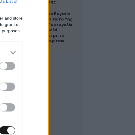
B’s List of
αντίδρασή της
Η πριγκίπισσα Ευγενία
er and store
απέκτησε το τρίτο της
to grant or
παιδί στην Πορτογαλία:
«Είμαστε τρελά
ed purposes
ερωτευμένοι με το
μικρό μας κορίτσι»