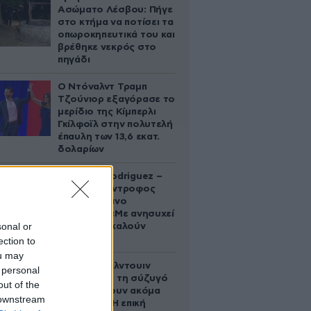
Ασώματο Λέσβου: Πήγε
στο κτήμα να ποτίσει τα
οπωροκηπευτικά του και
βρέθηκε νεκρός στο
πηγάδι
Ο Ντόναλντ Τραμπ
Τζούνιορ εξαγόρασε το
μερίδιο της Κίμπερλι
Γκίλφοϊλ στην πολυτελή
έπαυλη των 13,6 εκατ.
δολαρίων
Georgina Rodriguez –
Ξεσπά η σύντροφος
του Κριστιάνο
Ρονάλντο: «Με ανησυχεί
sonal or
που με αποκαλούν
χοντρή»
ection to
ou may
Ο Άλεκ Μπάλντουιν
 personal
ζήτησε από τη σύζυγό
out of the
του να κάνουν ακόμα
 downstream
ένα παιδί – Η επική