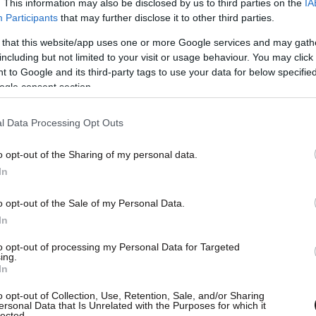
. This information may also be disclosed by us to third parties on the
IA
Participants
that may further disclose it to other third parties.
 that this website/app uses one or more Google services and may gath
including but not limited to your visit or usage behaviour. You may click 
 to Google and its third-party tags to use your data for below specifi
ogle consent section.
l Data Processing Opt Outs
o opt-out of the Sharing of my personal data.
In
 τα χαρακτηριστικά του ΚΑΣ, του κορυφαίου
o opt-out of the Sale of my Personal Data.
In
είας, σύμφωνα με τον υπουργό, ο οποίος,
ή μου που είμαι εδώ μαζί σας σήμερα, γι΄ αυτό
to opt-out of processing my Personal Data for Targeted
ing.
ίζετε. Η Αρχαιολογική Υπηρεσία είναι ιστορικής
In
ία από πάντα έπαιξε σημαντικό ρόλο στην
o opt-out of Collection, Use, Retention, Sale, and/or Sharing
υ παρελθόντος μας. Έχετε προστατεύσει αυτό
ersonal Data that Is Unrelated with the Purposes for which it
lected.