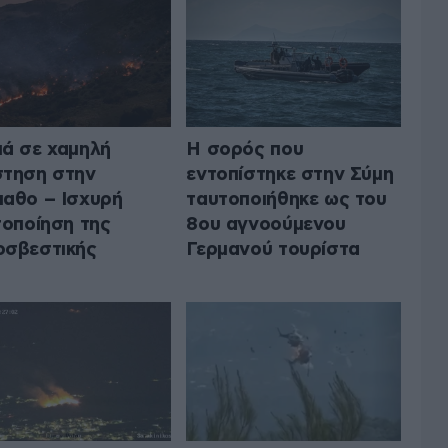
ά σε χαμηλή
Η σορός που
τηση στην
εντοπίστηκε στην Σύμη
αθο – Ισχυρή
ταυτοποιήθηκε ως του
τοποίηση της
8ου αγνοούμενου
σβεστικής
Γερμανού τουρίστα