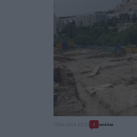
17·06·2014 23:33
σχόλια
2