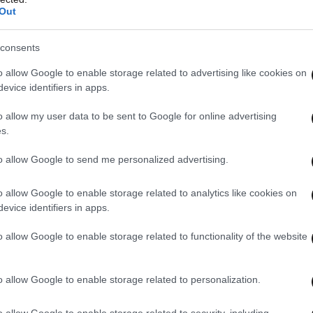
τό το οποίο μας καθορίζει».
Out
ργα, «τα οποία πρέπει να κοιτάμε με μια τακτική
consents
ς. Ξέρω ότι υπάρχει έλλειψη προσωπικού, τα
o allow Google to enable storage related to advertising like cookies on
να βοηθήσουμε να σηκώσει η χώρα κεφάλι και να
evice identifiers in apps.
 αυτούς που θέλουν να “οικοδομήσουν”. Πρέπει
o allow my user data to be sent to Google for online advertising
νθρώπους, να είμαστε δίπλα τους, να μην
s.
της προκοπής του τόπου», τόνισε ο κ. Τασούλας.
to allow Google to send me personalized advertising.
o allow Google to enable storage related to analytics like cookies on
evice identifiers in apps.
o allow Google to enable storage related to functionality of the website
o allow Google to enable storage related to personalization.
o allow Google to enable storage related to security, including