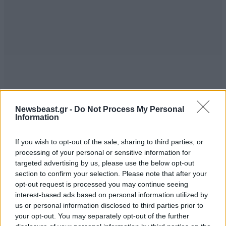
Newsbeast.gr -
Do Not Process My Personal
Information
If you wish to opt-out of the sale, sharing to third parties, or
processing of your personal or sensitive information for
Στη Σχαρα
ΠΕΡΙΣΣΟΤΕΡΑ ΣΧΟΛΙΑ
24·07·2021 23:58
targeted advertising by us, please use the below opt-out
section to confirm your selection. Please note that after your
Παίρνετε καπνιστά λουκάνικα από τά χωριάτικα τά
opt-out request is processed you may continue seeing
interest-based ads based on personal information utilized by
πολύ μακρυά και τά κόβετε σέ τεμάχια μήκους 5-6
us or personal information disclosed to third parties prior to
δακτύλων τά βάζετε στή σχάρα αφού τά χαράξετε
TRENDING
your opt-out. You may separately opt-out of the further
ελαφρά σέ 3-4 μεριές τά ψήνετε σέ σιγανή φωτιά και