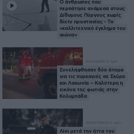
Ο άνθρωπος που
περπάτησε ανάμεσα στους
Δίδυμους Πύργους χωρίς
δίχτυ προστασίας - Το
«καλλιτεχνικό έγκλημα του
αιώνα»
ΕΛΛΑΔΑ
30 λ. πριν
Συνελήφθησαν δύο άτομα
για τις πυρκαγιές σε Σκύρο
και Λακωνία – Καλύτερη η
εικόνα της φωτιάς στην
Κολυμπάδα
ΑΘΛΗΤΙΚΑ
33 λ. πριν
Λίσι μετά την ήττα του