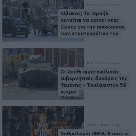
ΚΟΣΜΟΣ
41 λ. πριν
Λίβανος: Το Ισραήλ
αρνείται να ορίσει νέες
ζώνες για την αποχώρηση
των στρατευμάτων του
ΚΟΣΜΟΣ
45 λ. πριν
Οι Χούθι αιματοκύλισαν
κυβερνητικές δυνάμεις της
Υεμένης – Τουλάχιστον 58
νεκροί
ΑΘΛΗΤΙΚΑ
47 λ. πριν
Βαθμολογία UEFA: Έχασε κι