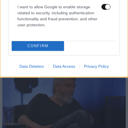
μεγάφωνα για την προέλευση.
I want to allow Google to enable storage
related to security, including authentication
Απαντήστε
1
0
functionality and fraud prevention, and other
user protection.
CONFIRM
Data Deletion
Data Access
Privacy Policy