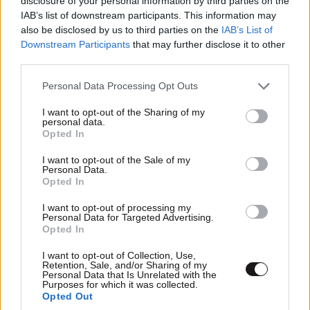
disclosure of your personal information by third parties on the
τά σερβίρετε μέ λεμόνι γιά μεζέ.
IAB’s list of downstream participants. This information may
also be disclosed by us to third parties on the
IAB’s List of
Απαντήστε
0
0
Downstream Participants
that may further disclose it to other
third parties.
Please note that this website/app uses one or more Google
Personal Data Processing Opt Outs
services and may gather and store information including but
Κοτσιλιας
24·07·2021 21:55
not limited to your visit or usage behaviour. You may click to
I want to opt-out of the Sharing of my
personal data.
grant or deny consent to Google and its third-party tags to
Αυτά λετε και μετά υποβαθμιζονται οι ακτές της
Opted In
use your data for below specified purposes in below Google
ανατολικης αττικης απο το εργο αποχετευσης....αυτοι
consent section.
I want to opt-out of the Sale of my
είστε...μπραβο σας το λοιπον ..
Personal Data.
Opted In
Απαντήστε
0
0
LIFESTYLE
2 ω. πριν
I want to opt-out of processing my
Personal Data for Targeted Advertising.
Αθηνά Οικονομάκου από τα Μπόρα Μπόρα:
Opted In
«Έσκασε τώρα όλη η κούραση» – Το απρόοπτο
I want to opt-out of Collection, Use,
πρόβλημα υγείας
ο Γιάννης ο sos-age.
24·07·2021 13:45
Retention, Sale, and/or Sharing of my
Personal Data that Is Unrelated with the
Purposes for which it was collected.
Αν μιλάμε για λουκάνικο τύπου Φρανκφούρτης κάτι
Opted Out
γίνεται. Πάτε να βράσετε λουκάνικο Καρδιτσιώτικο