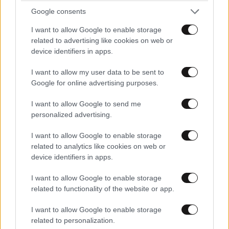
με πράσο ή να το ψήσετε χωρίς 1-2 τρυπούλες και τα
Google consents
λέμε μετά... Αμερικανιές...
I want to allow Google to enable storage
related to advertising like cookies on web or
Απαντήστε
0
0
device identifiers in apps.
Λουκανικος
25·07·2021 05:17
I want to allow my user data to be sent to
Google for online advertising purposes.
Άνετα χωρίς τρύπες, μακρυά από τη φωτιά στην
I want to allow Google to send me
αρχή, κοντά μετά.
personalized advertising.
Απαντήστε
0
0
I want to allow Google to enable storage
related to analytics like cookies on web or
device identifiers in apps.
Πρωταπριλιά
24·07·2021 13:32
I want to allow Google to enable storage
related to functionality of the website or app.
Να είναι χοιρινά να τα μοιράζεις με ΜΚΟ σε δομές
I want to allow Google to enable storage
μουσουλμάνων προσφύγων λέγοντας τους ότι είναι
related to personalization.
βόδινα και όταν τα φάνε να τους ενημερώνεις από τα