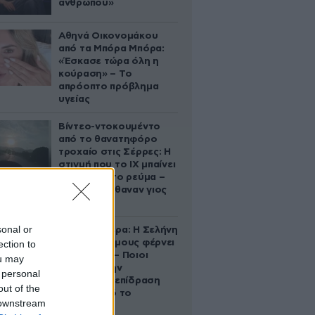
ανθρώπου»
Αθηνά Οικονομάκου
από τα Μπόρα Μπόρα:
«Έσκασε τώρα όλη η
κούραση» – Το
απρόοπτο πρόβλημα
υγείας
Βίντεο-ντοκουμέντο
από το θανατηφόρο
τροχαίο στις Σέρρες: Η
στιγμή που το ΙΧ μπαίνει
στο αντίθετο ρεύμα –
Ακαριαία πέθαναν γιος
και μητέρα
sonal or
Ζώδια σήμερα: Η Σελήνη
στους Διδύμους φέρνει
ection to
ανατροπές – Ποιοι
ou may
δέχονται την
 personal
ευεργετική επίδραση
out of the
του Δία από το
 downstream
απόγευμα;