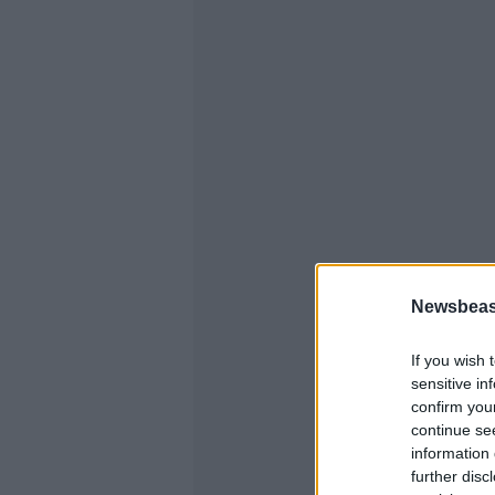
Newsbeast
If you wish 
sensitive in
confirm you
continue se
information 
further disc