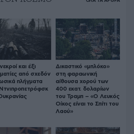
ΟΛΑ ΤΑ ΑΡΘΡΑ
νεκροί και έξι
Δικαστικό «μπλόκο»
ματίες από σχεδόν
στη φαραωνική
ωσικά πλήγματα
αίθουσα χορού των
Ντνιπροπετρόφσκ
400 εκατ. δολαρίων
Ουκρανίας
του Τραμπ – «Ο Λευκός
Οίκος είναι το Σπίτι του
Λαού»