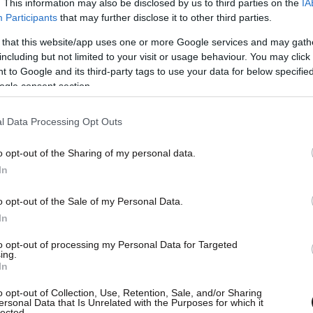
. This information may also be disclosed by us to third parties on the
IA
Participants
that may further disclose it to other third parties.
 that this website/app uses one or more Google services and may gath
including but not limited to your visit or usage behaviour. You may click 
 to Google and its third-party tags to use your data for below specifi
ogle consent section.
l Data Processing Opt Outs
το ΝΑΤΟ στη Λιβύη
o opt-out of the Sharing of my personal data.
In
o opt-out of the Sale of my Personal Data.
In
ευθέρωση των γάλλων δημοσιογράφων
to opt-out of processing my Personal Data for Targeted
ing.
In
o opt-out of Collection, Use, Retention, Sale, and/or Sharing
ersonal Data that Is Unrelated with the Purposes for which it
ώνησαν ότι διαφωνούν για Λιβύη
lected.