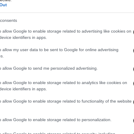
Out
consents
o allow Google to enable storage related to advertising like cookies on
 επέμβαση στη Λιβύη δύο στους τρεις
evice identifiers in apps.
o allow my user data to be sent to Google for online advertising
s.
to allow Google to send me personalized advertising.
λους SCUD πάνω απ’ την Κρήτη
o allow Google to enable storage related to analytics like cookies on
evice identifiers in apps.
o allow Google to enable storage related to functionality of the website
ΟΥ ΣΤΗ ΜΕΣΟΓΕΙΟ
o allow Google to enable storage related to personalization.
o allow Google to enable storage related to security, including