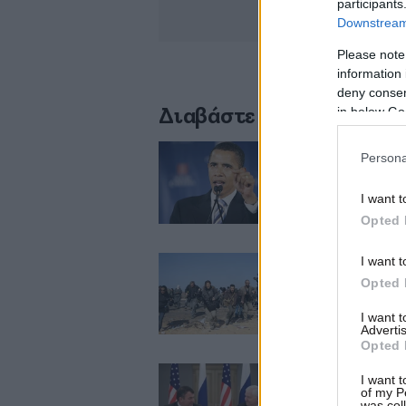
participants
Downstream 
Please note
information 
deny consent
in below Go
Διαβάστε σχετικά
Persona
Ρόλο-κλειδί για 
I want t
Opted 
I want t
Opted 
Ζητούν την απελ
I want 
Advertis
Opted 
I want t
of my P
Ρωσία-ΗΠΑ: Συμφ
was col