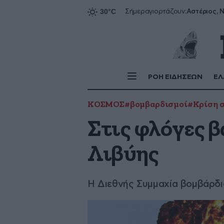
Αστέριος, Ν
Σήμερα
γιορτάζουν:
ΡΟΗ ΕΙΔΗΣΕΩΝ
ΕΛ
ΚΟΣΜΟΣ
#βομβαρδισμοί
#Κρίση σ
Στις φλόγες β
Λιβύης
Η Διεθνής Συμμαχία βομβάρδι