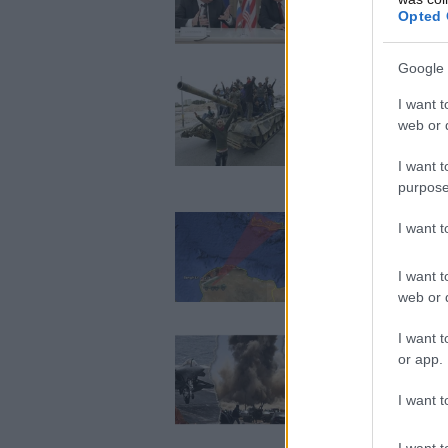
Opted 
Google 
I want t
Διαφωνούν με την
web or d
Βρετανούς
I want t
purpose
I want 
Τρόμος για πυραύ
I want t
web or d
I want t
or app.
ΤΥΜΠΑΝΑ ΠΟΛΕΜ
I want t
I want t