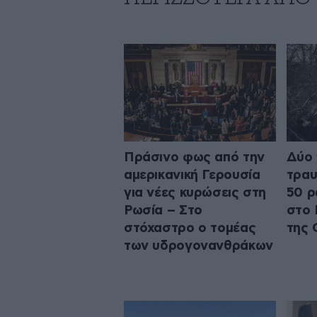
Πράσινο φως από την
Δύο 
αμερικανική Γερουσία
τραυ
για νέες κυρώσεις στη
50 ρ
Ρωσία – Στο
στο 
στόχαστρο ο τομέας
της 
των υδρογονανθράκων