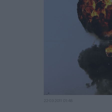
22·03·2011 01:48