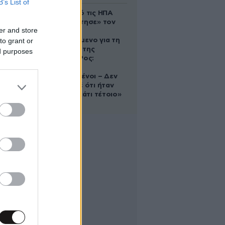
B’s List of
Ζευγάρι από τις ΗΠΑ
που «υιοθέτησε» τον
er and store
Αφγανό
to grant or
κατηγορούμενο για τη
δολοφονία της
ed purposes
Ελίζαμπεθ Ρος:
«Είμαστε
συντετριμμένοι – Δεν
έδειξε ποτέ ότι ήταν
ικανός για κάτι τέτοιο»