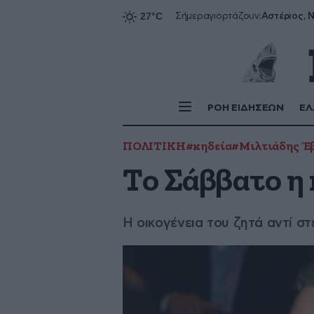
Αστέριος, Ν
Σήμερα
γιορτάζουν:
ΡΟΗ ΕΙΔΗΣΕΩΝ
ΕΛ
ΠΟΛΙΤΙΚΗ
#κηδεία
#Μιλτιάδης Έ
Το Σάββατο η
Η οικογένεια του ζητά αντί 