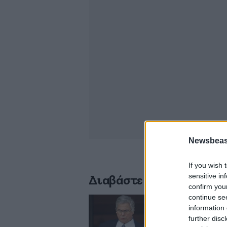
Newsbeast
If you wish 
sensitive in
Διαβάστε σχετικά
confirm you
continue se
information 
Έφυγε από τη ζωή
further disc