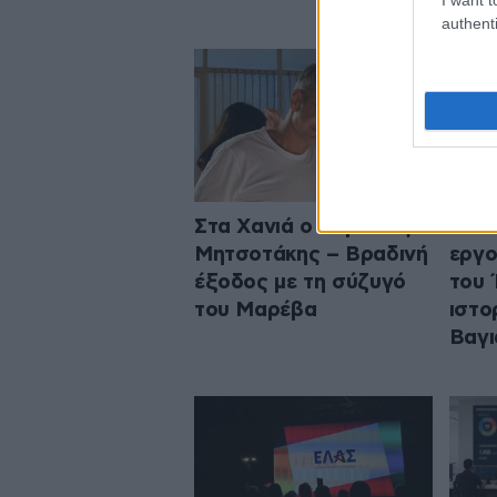
authenti
Στα Χανιά ο Κυριάκος
Μενδ
Μητσοτάκης – Βραδινή
εργο
έξοδος με τη σύζυγό
του 
του Μαρέβα
ιστο
Βαγι