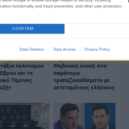
cation functionality and fraud prevention, and other user protection.
CONFIRM
Data Deletion
Data Access
Privacy Policy
ώνη: Αυτοψία στα
Δήμος Αθηναίων:
τάξια πολιτισμού
Μηδενική ανοχή στα
Έβρου και το
παράνομα
ρικό Τέμενος
τραπεζοκαθίσματα με
αζήτ
εκτεταμένους ελέγχους