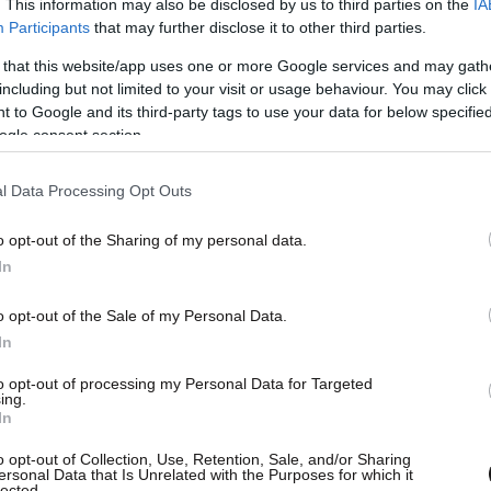
. This information may also be disclosed by us to third parties on the
IA
Participants
that may further disclose it to other third parties.
 that this website/app uses one or more Google services and may gath
including but not limited to your visit or usage behaviour. You may click 
 to Google and its third-party tags to use your data for below specifi
ogle consent section.
l Data Processing Opt Outs
o opt-out of the Sharing of my personal data.
In
o opt-out of the Sale of my Personal Data.
In
to opt-out of processing my Personal Data for Targeted
ing.
In
o opt-out of Collection, Use, Retention, Sale, and/or Sharing
ersonal Data that Is Unrelated with the Purposes for which it
lected.