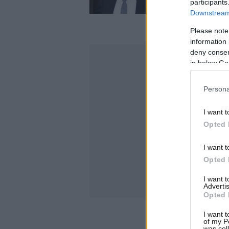
participants
Downstream 
Please note
information 
deny consent
in below Go
Persona
I want t
Opted 
I want t
Opted 
I want 
Advertis
Opted 
I want t
of my P
was col