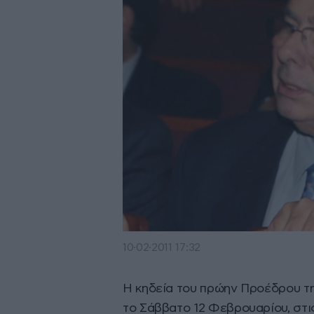
10·02·2011 17:32
Η κηδεία του πρώην Προέδρου τη
το Σάββατο 12 Φεβρουαρίου, στις