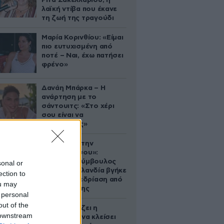
Ρίτα Σακελλαρίου, η
λαϊκή ντίβα που έκανε
τη ζωή της τραγούδι
Μαρία Κορινθίου: «Είμαι
πιο ευτυχισμένη από
ποτέ – Ναι, έχω πατήσει
φρένο»
Δανάη Μπάρκα – Η
ανάρτηση με το
σάντουιτς: «Στο χέρι
σου είναι να
αδυνατίσεις»
«Βλέπουμε την
μπουγάδα σου»:
Δημοτική σύμβουλος
sonal or
στη Νέα Ζηλανδία βγήκε
ection to
live σε συνεδρίαση από
ou may
το μπάνιο της
 personal
out of the
Πώς σχεδιάζει η
 downstream
κυβέρνηση να κλείσει