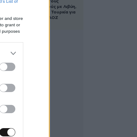
B’s List of
τους ανοιχτούς
λογαριασμούς με Λιβύη,
Αλβανία και Τουρκία για
τη χάραξη ΑΟΖ
er and store
to grant or
ed purposes