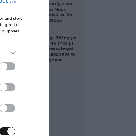
B’s List of
διαστάσεων κτίριο που
χτίζει ο Έλον Μασκ
λέγεται Terafab και θα
er and store
κοστίσει 16,8 δισ.
to grant or
δολάρια
ed purposes
Ρίτσαρντ Γκιρ: Σάλος για
τη διαφορά 48 ετών με
τη συμπρωταγωνίστριά
του – «Θα μπορούσε να
είναι εγγονή του»