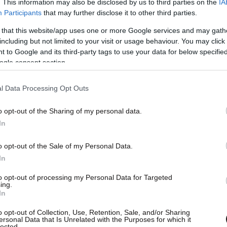
. This information may also be disclosed by us to third parties on the
IA
Participants
that may further disclose it to other third parties.
 that this website/app uses one or more Google services and may gath
including but not limited to your visit or usage behaviour. You may click 
 to Google and its third-party tags to use your data for below specifi
ogle consent section.
l Data Processing Opt Outs
o opt-out of the Sharing of my personal data.
In
o opt-out of the Sale of my Personal Data.
 κ. Τασούλα ότι
«ανά πενταετία οι περιεχόμενες
In
 θα κατηγοριοποιούνται θεματικά, εκδιδόμενες
to opt-out of processing my Personal Data for Targeted
ακά, ώστε έτσι να δίνεται μια πιο συστηματική
ing.
In
αι».
o opt-out of Collection, Use, Retention, Sale, and/or Sharing
ersonal Data that Is Unrelated with the Purposes for which it
ν κυρία Ντούνη για την εμπεριστατωμένη
lected.