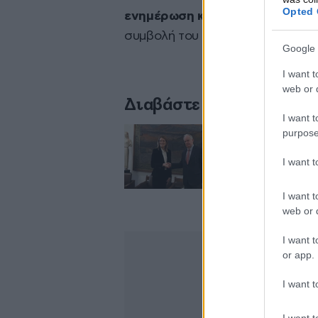
Opted 
ενημέρωση και επαίνεσε το
«ιδ
συμβολή του στην ορθή δημοσιον
Google 
I want t
web or d
Διαβάστε σχετικά
I want t
purpose
Τασούλας: Στις 9
I want 
I want t
web or d
I want t
or app.
I want t
I want t