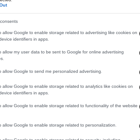
Out
ιαίτερα σημαντικό έργο του δικαστηρίου και τη
ομική λειτουργία του κράτους».
consents
o allow Google to enable storage related to advertising like cookies on
evice identifiers in apps.
o allow my user data to be sent to Google for online advertising
s.
 Ιουνίου ξεκινά η αναγέννηση της Ευρώπης
to allow Google to send me personalized advertising.
o allow Google to enable storage related to analytics like cookies on
evice identifiers in apps.
o allow Google to enable storage related to functionality of the website
o allow Google to enable storage related to personalization.
o allow Google to enable storage related to security, including