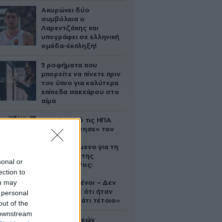
Ακυρώνει δύο
συμβόλαια ο
Λαρεντζάκης και
υπογράφει σε ελληνική
ομάδα-έκπληξη!
5 ροφήματα που
μπορείτε να πίνετε πριν
τον ύπνο για καλύτερα
επίπεδα σακχάρου στο
αίμα
Ζευγάρι από τις ΗΠΑ
που «υιοθέτησε» τον
Αφγανό
κατηγορούμενο για τη
δολοφονία της
sonal or
Ελίζαμπεθ Ρος:
ection to
«Είμαστε
ou may
συντετριμμένοι – Δεν
έδειξε ποτέ ότι ήταν
 personal
ικανός για κάτι τέτοιο»
out of the
 downstream
Το φαραωνικών