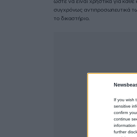
ώστε να είναι χρηστικά για κάθ
συγχρόνως αντιπροσωπευτικά τω
το δικαστήριο.
Newsbeast
If you wish 
sensitive in
confirm you
continue se
information 
further disc