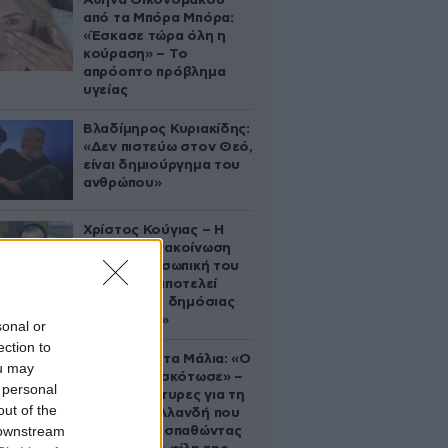
Αθηνά Οικονομάκου
από τα Μπόρα Μπόρα:
«Έσκασε τώρα όλη η
κούραση» – Το
απρόοπτο πρόβλημα
υγείας
Βλαδίμηρος Κυριακίδης:
«Δεν πιστεύω στον Θεό,
είναι δημιούργημα του
ανθρώπου»
Χρίστος Κούγιας – Η
αυστηρή ανακοίνωση
για την προσωπική του
ζωή: «Δεν αποτελεί
αντικείμενο δημόσιας
συζήτησης»
sonal or
ection to
Τραγωδία στα Μάλια: «Ο
ou may
πανικός τη σκότωσε» –
 personal
Τι λένε μάρτυρες για τη
out of the
42χρονη Ολλανδή που
 downstream
πνίγηκε προσπαθώντας