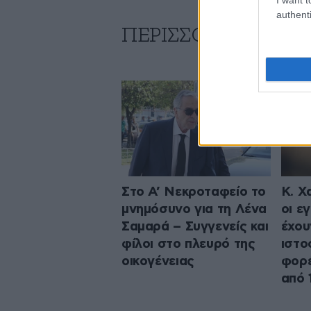
authenti
ΠΕΡΙΣΣΟΤΕΡΑ ΑΠΟ
Στο Α’ Νεκροταφείο το
Κ. Χ
μνημόσυνο για τη Λένα
οι ε
Σαμαρά – Συγγενείς και
έχου
φίλοι στο πλευρό της
ιστο
οικογένειας
φορέ
από 