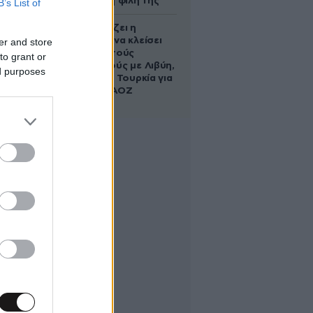
να σώσει τη φίλη της
B’s List of
Πώς σχεδιάζει η
κυβέρνηση να κλείσει
er and store
τους ανοιχτούς
to grant or
λογαριασμούς με Λιβύη,
ed purposes
Αλβανία και Τουρκία για
τη χάραξη ΑΟΖ