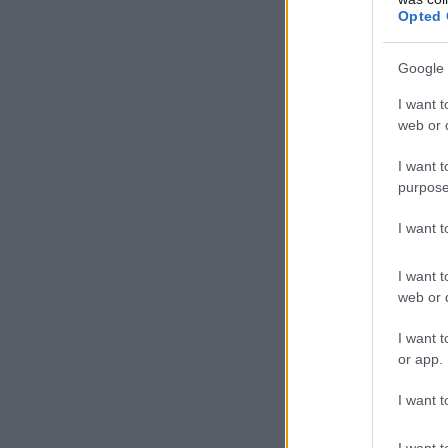
Opted 
Google 
I want t
web or d
I want t
purpose
I want 
I want t
web or d
I want t
or app.
I want t
I want t