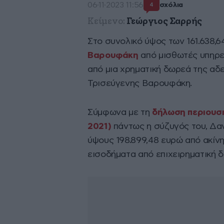
06·11·2023 11:56
σχόλια
4
Κείμενο:
Γεώργιος Σαρρής
Στο συνολικό ύψος των 161.638,
Βαρουφάκη
από μισθωτές υπηρεσ
από μια χρηματική δωρεά της αδ
Τρισεύγενης Βαρουφάκη.
Σύμφωνα με τη
δήλωση περιουσι
2021)
πάντως η σύζυγός του, Δα
ύψους 198.899,48 ευρώ από ακίνη
εισοδήματα από επιχειρηματική 