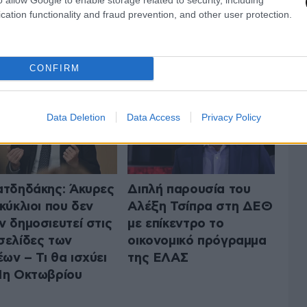
cation functionality and fraud prevention, and other user protection.
 ΤΗΝ ΠΟΛΙΤΙΚΗ
ΟΛΑ ΤΑ ΑΡΘΡΑ
CONFIRM
Data Deletion
Data Access
Privacy Policy
ατδηδάκης: Άκυρες
Διπλή παρουσία του
γκύκλιοι που δεν
Αλέξη Τσίπρα στη ΔΕΘ
ν δημοσιευτεί στις
με επίκεντρο το
σελίδες των
οικονομικό πρόγραμμα
ων – Τι θα ισχύει
της ΕΛΑΣ
1η Οκτωβρίου