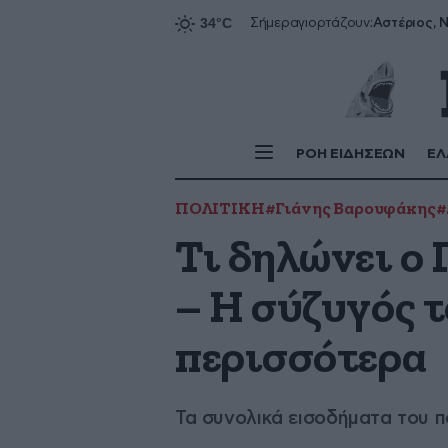
Αστέριος, Ν
Σήμερα
γιορτάζουν:
ΡΟΗ ΕΙΔΗΣΕΩΝ
ΕΛ
ΠΟΛΙΤΙΚΗ
#Γιάνης Βαρουφάκης
#
Τι δηλώνει ο
– Η σύζυγός 
περισσότερα
Τα συνολικά εισοδήματα του π