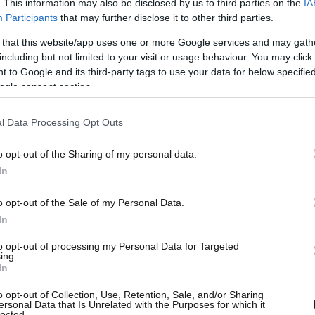
. This information may also be disclosed by us to third parties on the
IA
Participants
that may further disclose it to other third parties.
 that this website/app uses one or more Google services and may gath
including but not limited to your visit or usage behaviour. You may click 
δήλωσε ότι κατέχει 128.884,64 ευρώ σε τράπεζες
 to Google and its third-party tags to use your data for below specifi
ogle consent section.
τη σύζυγό του να δηλώνει καταθέσεις 23.478, 72
Όσον αφορά τα ακίνητα ο πρώην
l Data Processing Opt Outs
γός και η σύζυγός του δήλωσαν 11 ακίνητα στην
ει επίσης τρεις μοτοσυκλέτες και δύο επιβατικά
o opt-out of the Sharing of my personal data.
ονός ότι
το 2021 του έκλεψαν μία βάρκα που
In
φει χαρακτηριστικά, το σκάφος με την
o opt-out of the Sale of my Personal Data.
επισυνάπτω τη βεβαίωση του Λιμενικού».
In
to opt-out of processing my Personal Data for Targeted
ιουσιακής κατάστασης του κ. Βαρουφάκη εδώ
ing.
In
o opt-out of Collection, Use, Retention, Sale, and/or Sharing
ersonal Data that Is Unrelated with the Purposes for which it
lected.