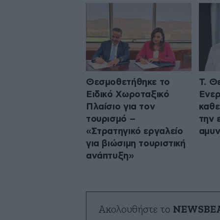
Θεσμοθετήθηκε το
Τ. Θ
Ειδικό Χωροταξικό
Ενερ
Πλαίσιο για τον
καθε
τουρισμό –
την 
«Στρατηγικό εργαλείο
αμυν
για βιώσιμη τουριστική
ανάπτυξη»
Ακολουθήστε το
NEWSBE