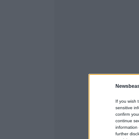
Newsbeast
If you wish 
sensitive in
confirm you
continue se
information 
further disc