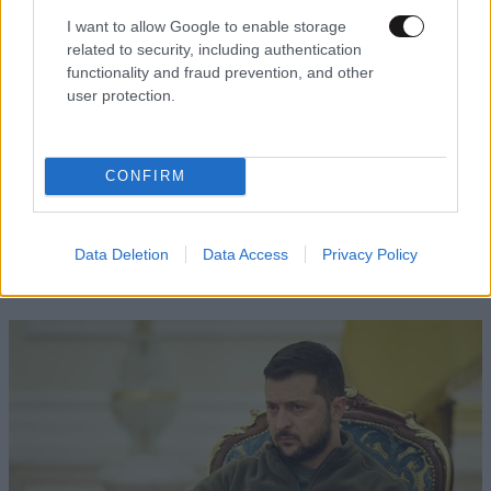
I want to allow Google to enable storage
related to security, including authentication
functionality and fraud prevention, and other
07·08·2026 21:08
03·08·2026 12
user protection.
Μουντιάλ 2026: «Θα ανατινάξω τον Μέσι με
ΜΜΕ Γαλλία
τέσσερις βόμβες»-Οι απόρρητες εκθέσεις
τη Χρυσή Μ
του FBI και οι απειλές για τρομοκρατία
CONFIRM
ΠΕΡΙΣΣΟΤΕΡΑ ΑΠΟ ΤΟΝ ΚΟΣΜΟ
Data Deletion
Data Access
Privacy Policy