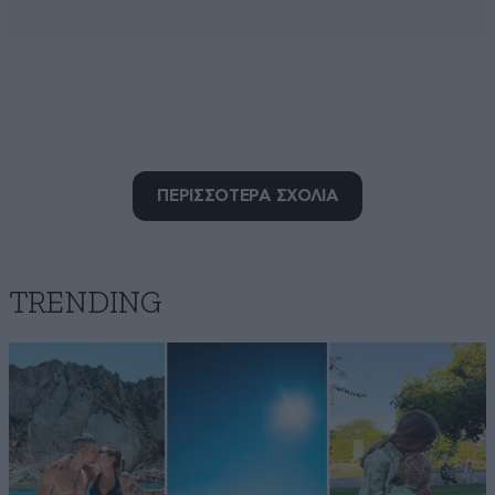
ΠΕΡΙΣΣΟΤΕΡΑ ΣΧΟΛΙΑ
TRENDING
Τους ευθυγράμμισαν…
14·06·2026 15:21
… με συνοπτικές διαδικασίες οι αυστραλοί κι αν
χρειαστεί στον πόλεμο θα τους ευθυγραμμίσουμε κι
εμείς οι έλληνες ακόμα καλύτερα να θυμηθούμε πάλι
την Τριπολιτσά και τον Κολοκοτρώνη
Απαντήστε
1
0