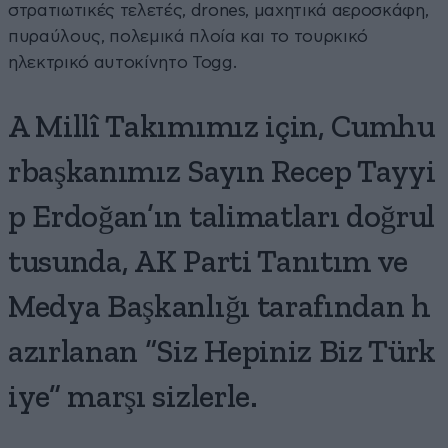
στρατιωτικές τελετές, drones, μαχητικά αεροσκάφη,
πυραύλους, πολεμικά πλοία και το τουρκικό
ηλεκτρικό αυτοκίνητο Togg.
A Millî Takımımız için, Cumhu
rbaşkanımız Sayın Recep Tayyi
p Erdoğan’ın talimatları doğrul
tusunda, AK Parti Tanıtım ve
Medya Başkanlığı tarafından h
azırlanan “Siz Hepiniz Biz Türk
iye” marşı sizlerle.