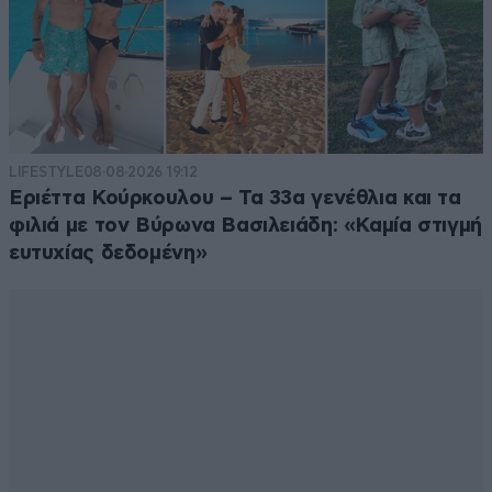
Τσιτάχ
14·06·2026 14:22
Έρχονται οι ουγκαλοι
LIFESTYLE
08·08·2026 19:12
Απαντήστε
0
0
Εριέττα Κούρκουλου – Τα 33α γενέθλια και τα
φιλιά με τον Βύρωνα Βασιλειάδη: «Καμία στιγμή
ευτυχίας δεδομένη»
Ελληνοαυστραλός
14·06·2026 13:01
Τ' αεροπλάνα και τα καράβια τράκαραν με ...
καγκουρά!
Απαντήστε
1
0