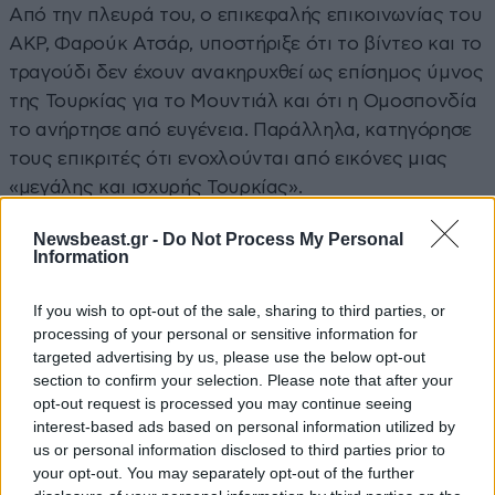
Από την πλευρά του, ο επικεφαλής επικοινωνίας του
AKP, Φαρούκ Ατσάρ, υποστήριξε ότι το βίντεο και το
τραγούδι δεν έχουν ανακηρυχθεί ως επίσημος ύμνος
της Τουρκίας για το Μουντιάλ και ότι η Ομοσπονδία
το ανήρτησε από ευγένεια. Παράλληλα, κατηγόρησε
τους επικριτές ότι ενοχλούνται από εικόνες μιας
«μεγάλης και ισχυρής Τουρκίας».
Η ομάδα και η πολιτική πίεση
Newsbeast.gr -
Do Not Process My Personal
Information
Η Τουρκία θα αγωνιστεί στον όμιλο D του Μουντιάλ
If you wish to opt-out of the sale, sharing to third parties, or
2026 μαζί με την Αυστραλία, την Παραγουάη και τις
processing of your personal or sensitive information for
Ηνωμένες Πολιτείες.
targeted advertising by us, please use the below opt-out
section to confirm your selection. Please note that after your
Στον πάγκο βρίσκεται ο Ιταλός τεχνικός Βιντσέντσο
opt-out request is processed you may continue seeing
interest-based ads based on personal information utilized by
Μοντέλα, ενώ στο ρόστερ ξεχωρίζουν ο Αρντά
us or personal information disclosed to third parties prior to
Γκιουλέρ της Ρεάλ Μαδρίτης, ο Κενάν Γιλντίζ της
your opt-out. You may separately opt-out of the further
Γιουβέντους και ο αρχηγός Χακάν Τσαλχάνογλου.