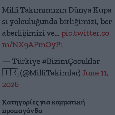
Millî Takımımızın Dünya Kupa
sı yolculuğunda birliğimizi, ber
aberliğimizi ve…
pic.twitter.co
m/NX9AFmOyP1
— Türkiye #BizimÇocuklar
🇹🇷 (@MilliTakimlar)
June 11,
2026
Κατηγορίες για κομματική
προπαγάνδα