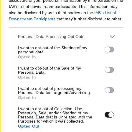
disclosure of your personal information by third parties on the
IAB’s list of downstream participants. This information may
Ο Μοντέλα έχει επιχειρήσει να μειώσει την πίεση
also be disclosed by us to third parties on the
IAB’s List of
προς τους παίκτες του, ζητώντας να μη σηκώσουν
Downstream Participants
that may further disclose it to other
third parties.
το βάρος των 24 χρόνων απουσίας από το
Παγκόσμιο Κύπελλο.
Please note that this website/app uses one or more Google
Personal Data Processing Opt Outs
services and may gather and store information including but
Η πολιτική εκστρατεία γύρω από την ομάδα, όμως,
not limited to your visit or usage behaviour. You may click to
I want to opt-out of the Sharing of my
personal data.
grant or deny consent to Google and its third-party tags to
κινείται στην αντίθετη κατεύθυνση. Αντί να αφήσει
Opted In
use your data for below specified purposes in below Google
την Εθνική ως κοινό σημείο χαράς σε μια βαθιά
consent section.
I want to opt-out of the Sale of my
πολωμένη χώρα, τη βάζει στο κέντρο μιας ευρύτερης
Personal Data.
Opted In
αφήγησης για τον Ερντογάν, την ισχύ της Τουρκίας
και το κυβερνητικό όραμα για τη χώρα.
I want to opt-out of processing my
Personal Data for Targeted Advertising.
Opted In
Το αποτέλεσμα είναι ότι, πριν ακόμη αρχίσει η μπάλα
να κυλά στο Μουντιάλ, η Τουρκία έχει ήδη
I want to opt-out of Collection, Use,
Retention, Sale, and/or Sharing of my
μετατρέψει την επιστροφή της στη διοργάνωση σε
Personal Data that Is Unrelated with the
Purposes for which it was collected.
πολιτικό πεδίο μάχης.
Opted Out