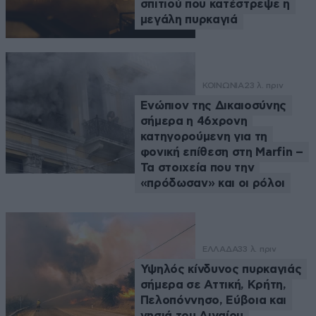
σπιτιού που κατέστρεψε η
μεγάλη πυρκαγιά
ΚΟΙΝΩΝΙΑ
23 λ. πριν
Ενώπιον της Δικαιοσύνης
σήμερα η 46χρονη
κατηγορούμενη για τη
φονική επίθεση στη Marfin –
Τα στοιχεία που την
«πρόδωσαν» και οι ρόλοι
ΕΛΛΑΔΑ
33 λ. πριν
Υψηλός κίνδυνος πυρκαγιάς
σήμερα σε Αττική, Κρήτη,
Πελοπόννησο, Εύβοια και
νησιά του Αιγαίου