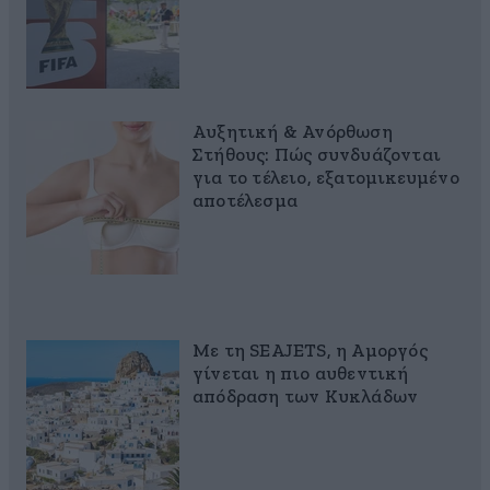
Αυξητική & Ανόρθωση
Στήθους: Πώς συνδυάζονται
για το τέλειο, εξατομικευμένο
αποτέλεσμα
Με τη SEAJETS, η Αμοργός
γίνεται η πιο αυθεντική
απόδραση των Κυκλάδων