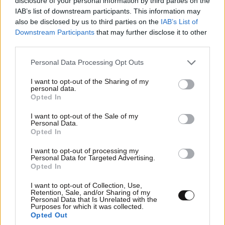
disclosure of your personal information by third parties on the
IAB’s list of downstream participants. This information may
also be disclosed by us to third parties on the
IAB’s List of
Downstream Participants
that may further disclose it to other
third parties.
Please note that this website/app uses one or more Google
Personal Data Processing Opt Outs
services and may gather and store information including but
not limited to your visit or usage behaviour. You may click to
I want to opt-out of the Sharing of my
personal data.
grant or deny consent to Google and its third-party tags to
Opted In
use your data for below specified purposes in below Google
consent section.
I want to opt-out of the Sale of my
Personal Data.
Opted In
Χίος: Η παραλία που δεν μοιάζει με καμία άλλη
I want to opt-out of processing my
Personal Data for Targeted Advertising.
Opted In
I want to opt-out of Collection, Use,
Retention, Sale, and/or Sharing of my
Personal Data that Is Unrelated with the
Purposes for which it was collected.
Ακολουθήστε το
NEWSBEAST
στο
Google News
Opted Out
και μάθετε πρώτοι όλες τις ειδήσεις