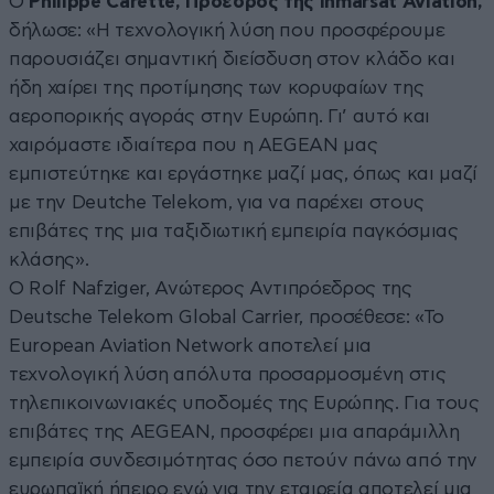
Ο
Philippe Carette, Πρόεδρος της Inmarsat Aviation,
δήλωσε: «Η τεχνολογική λύση που προσφέρουμε
παρουσιάζει σημαντική διείσδυση στον κλάδο και
ήδη χαίρει της προτίμησης των κορυφαίων της
αεροπορικής αγοράς στην Ευρώπη. Γι’ αυτό και
χαιρόμαστε ιδιαίτερα που η AEGEAN μας
εμπιστεύτηκε και εργάστηκε μαζί μας, όπως και μαζί
με την Deutche Telekom, για να παρέχει στους
επιβάτες της μια ταξιδιωτική εμπειρία παγκόσμιας
κλάσης».
Ο Rolf Nafziger, Ανώτερος Αντιπρόεδρος της
Deutsche Telekom Global Carrier, προσέθεσε: «Το
European Aviation Network αποτελεί μια
τεχνολογική λύση απόλυτα προσαρμοσμένη στις
τηλεπικοινωνιακές υποδομές της Ευρώπης. Για τους
επιβάτες της AEGEAN, προσφέρει μια απαράμιλλη
εμπειρία συνδεσιμότητας όσο πετούν πάνω από την
ευρωπαϊκή ήπειρο ενώ για την εταιρεία αποτελεί μια