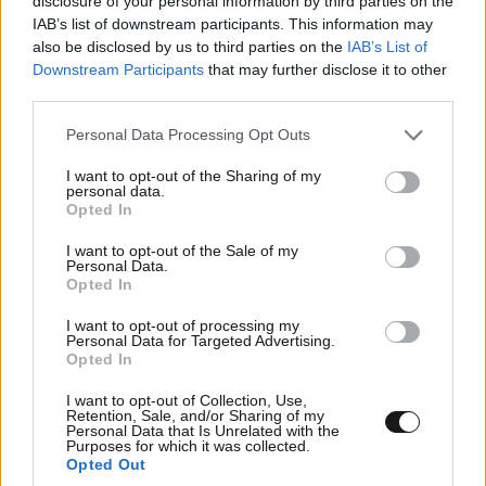
disclosure of your personal information by third parties on the
IAB’s list of downstream participants. This information may
also be disclosed by us to third parties on the
IAB’s List of
Downstream Participants
that may further disclose it to other
third parties.
Please note that this website/app uses one or more Google
Personal Data Processing Opt Outs
services and may gather and store information including but
not limited to your visit or usage behaviour. You may click to
I want to opt-out of the Sharing of my
personal data.
Χίος: Η παραλία που δεν μοιάζει με καμία άλλη
grant or deny consent to Google and its third-party tags to
Opted In
use your data for below specified purposes in below Google
consent section.
I want to opt-out of the Sale of my
Personal Data.
Opted In
I want to opt-out of processing my
Ακολουθήστε το
NEWSBEAST
στο
Google News
Personal Data for Targeted Advertising.
Opted In
και μάθετε πρώτοι όλες τις ειδήσεις
I want to opt-out of Collection, Use,
Retention, Sale, and/or Sharing of my
Personal Data that Is Unrelated with the
Purposes for which it was collected.
Opted Out