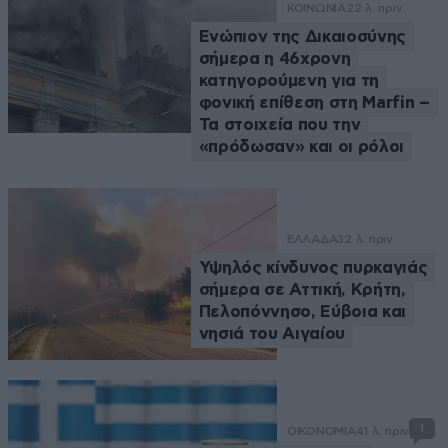
ΚΟΙΝΩΝΙΑ
22 λ. πριν
Ενώπιον της Δικαιοσύνης
σήμερα η 46χρονη
κατηγορούμενη για τη
φονική επίθεση στη Marfin –
Τα στοιχεία που την
«πρόδωσαν» και οι ρόλοι
ΕΛΛΑΔΑ
32 λ. πριν
Υψηλός κίνδυνος πυρκαγιάς
σήμερα σε Αττική, Κρήτη,
Πελοπόννησο, Εύβοια και
νησιά του Αιγαίου
1
ΟΙΚΟΝΟΜΙΑ
41 λ. πριν