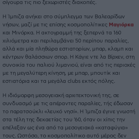
σίγουρα τις πιο ξεχωριστές διακοπές.
Η Ίμπιζα ανήκει στο σύμπλεγμα των Βαλεαρίδων
νήσων, μαζί με τις επίσης κοσμοπολίτικες
Μαγιόρκα
και Μινόρκα. Η ακτογραμμή της ξεπερνά τα 160
χιλιόμετρα και περιλαμβάνει 50 περίπου παραλίες,
αλλά και μία πληθώρα εστιατορίων, μπαρ, κλαμπ και
κέντρων θαλάσσιων σπορ. Η Κάγιε ντε λα Βίρχεν, στη
συνοικία του παλιού λιμανιού, είναι από τις περιοχές
με τη μεγαλύτερη κίνηση, με μπαρ, μπουτίκ και
εστιατόρια και τα μεγάλα clubs εκτός πόλης.
Η ιδιόμορφη μεσογειακή αρχιτεκτονική της, σε
συνδυασμό με τις απέραντες παραλίες, τής έδωσαν
το παρατσούκλι «λευκό νησί». Η Ίμπιζα έγινε γνωστή
στα τέλη της δεκαετίας του ’60, όταν οι χίπις την
επέλεξαν ως ένα από τα μεσογειακά «καταφύγια»
τους. Ωστόσο, το κοσμοπολίτικο αυτό μέρος δεν