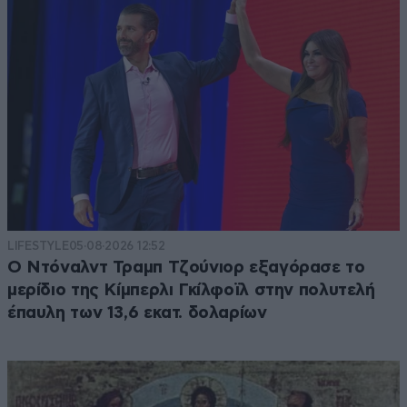
LIFESTYLE
05·08·2026 12:52
Ο Ντόναλντ Τραμπ Τζούνιορ εξαγόρασε το
μερίδιο της Κίμπερλι Γκίλφοϊλ στην πολυτελή
έπαυλη των 13,6 εκατ. δολαρίων