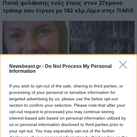
Ποινή φυλάκισης ενός έτους στον 27χρονο
τράπερ που έτρεχε με 182 χλμ./ώρα στην ΠΑΘΕ
Newsbeast.gr -
Do Not Process My Personal
Information
If you wish to opt-out of the sale, sharing to third parties, or
processing of your personal or sensitive information for
targeted advertising by us, please use the below opt-out
section to confirm your selection. Please note that after your
opt-out request is processed you may continue seeing
Ο Αφγανός «δείχνει» άγνωστο ηλικιωμένο για
interest-based ads based on personal information utilized by
τη δολοφονία της Βρετανίδας στην Κυψέλη:
us or personal information disclosed to third parties prior to
«Με εκβίαζε ο Νίκος – Τα λεφτά τα έδωσα σε
your opt-out. You may separately opt-out of the further
εκείνον»