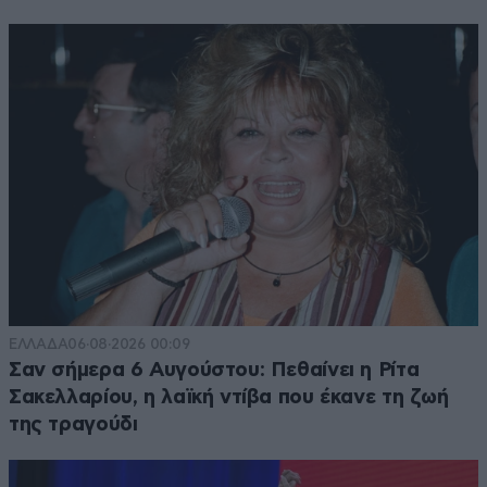
ΕΛΛΑΔΑ
06·08·2026 00:09
Σαν σήμερα 6 Αυγούστου: Πεθαίνει η Ρίτα
Σακελλαρίου, η λαϊκή ντίβα που έκανε τη ζωή
της τραγούδι