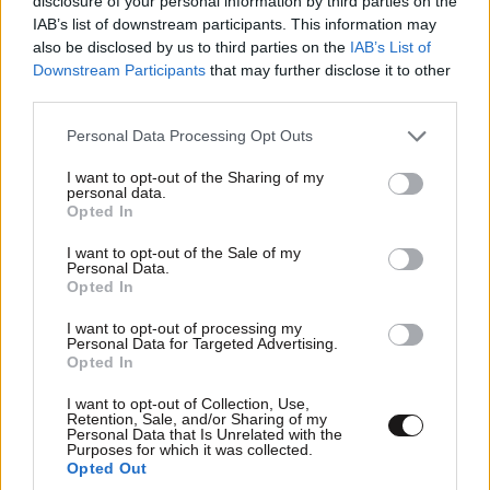
disclosure of your personal information by third parties on the
IAB’s list of downstream participants. This information may
also be disclosed by us to third parties on the
IAB’s List of
Downstream Participants
that may further disclose it to other
third parties.
Please note that this website/app uses one or more Google
Ακολουθήστε το
NEWSBEAST
στο
Google News
Personal Data Processing Opt Outs
services and may gather and store information including but
και μάθετε πρώτοι όλες τις ειδήσεις
not limited to your visit or usage behaviour. You may click to
I want to opt-out of the Sharing of my
personal data.
grant or deny consent to Google and its third-party tags to
Opted In
use your data for below specified purposes in below Google
consent section.
I want to opt-out of the Sale of my
Personal Data.
Opted In
I want to opt-out of processing my
Personal Data for Targeted Advertising.
Opted In
I want to opt-out of Collection, Use,
Retention, Sale, and/or Sharing of my
Personal Data that Is Unrelated with the
Purposes for which it was collected.
Opted Out