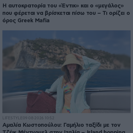
Η αυτοκρατορία του «Έντικ» και ο «μεγάλος»
που φέρεται να βρίσκεται πίσω του – Τι ορίζει ο
όρος Greek Mafia
LIFESTYLE
09·08·2026 10:52
Αμαλία Κωστοπούλου: Γαμήλιο ταξίδι με τον
Τζέικ Μέντγουελ στην Ιταλία – Island hopping