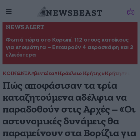
NEWS ALERT
Φωτιά τώρα στο Κορωπί, 112 στους κατοίκους
για ετοιμότητα – Επιχειρούν 4 αεροσκάφη και 2
ελικόπτερα
ΚΟΙΝΩΝΙΑ
#βεντέτα
#Ηράκλειο Κρήτης
#Κρήτη
#νεκρο
Πώς αποφάσισαν τα τρία
καταζητούμενα αδέλφια να
παραδοθούν στις Αρχές – «Οι
αστυνομικές δυνάμεις θα
παραμείνουν στα Βορίζια για