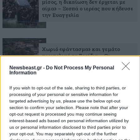
μίσος, η δικαίωση δεν έρχεται με
αίμα» – Ξεσπά ο ιερέας που κήδευσε
την Ευαγγελία
Χωριό «φάντασμα» και γεμάτο
περιπολικά τα Βορίζια – Οι
αστυνομικοί ψάχνουν μέχρι και τα
Newsbeast.gr -
Do Not Process My Personal
πηγάδια, τις σπηλιές και τα
Information
νεκροταφεία για όπλα
If you wish to opt-out of the sale, sharing to third parties, or
processing of your personal or sensitive information for
targeted advertising by us, please use the below opt-out
section to confirm your selection. Please note that after your
Μακελειό στα Βορίζια: Τα τρία
opt-out request is processed you may continue seeing
αδέρφια πρώτα είδαν τη μητέρα
interest-based ads based on personal information utilized by
τους και μετά παραδόθηκαν –
us or personal information disclosed to third parties prior to
Άφαντα τα όπλα της επίθεσης
your opt-out. You may separately opt-out of the further