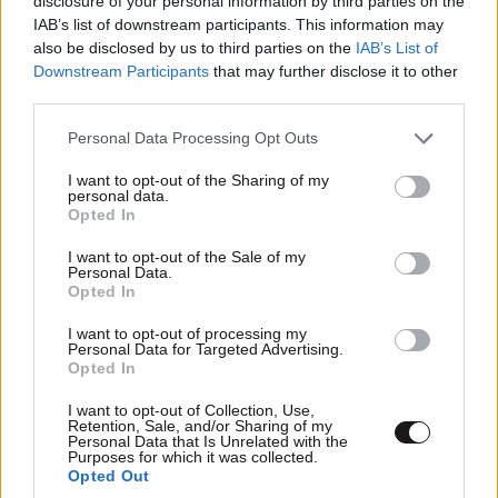
disclosure of your personal information by third parties on the
IAB’s list of downstream participants. This information may
also be disclosed by us to third parties on the
IAB’s List of
Downstream Participants
that may further disclose it to other
Βορίζια Κρήτης: Ο σπαραγμός της
third parties.
χήρας και η οργή της μητέρας του
39χρονου που έπεσε νεκρός στην
Please note that this website/app uses one or more Google
Personal Data Processing Opt Outs
αιματηρή βεντέτα
services and may gather and store information including but
not limited to your visit or usage behaviour. You may click to
I want to opt-out of the Sharing of my
personal data.
grant or deny consent to Google and its third-party tags to
Opted In
use your data for below specified purposes in below Google
consent section.
I want to opt-out of the Sale of my
Personal Data.
Opted In
I want to opt-out of processing my
Personal Data for Targeted Advertising.
Opted In
I want to opt-out of Collection, Use,
Retention, Sale, and/or Sharing of my
Personal Data that Is Unrelated with the
Purposes for which it was collected.
Opted Out