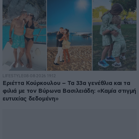
LIFESTYLE
08·08·2026 19:12
Εριέττα Κούρκουλου – Τα 33α γενέθλια και τα
φιλιά με τον Βύρωνα Βασιλειάδη: «Καμία στιγμή
ευτυχίας δεδομένη»