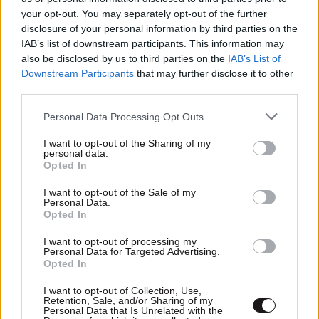
your opt-out. You may separately opt-out of the further
disclosure of your personal information by third parties on the
IAB’s list of downstream participants. This information may
24·07·2026 00:53
also be disclosed by us to third parties on the
IAB’s List of
Σκηνές φρίκης στις ΗΠΑ: Γιος δολοφόνησε τον πατέρα
Downstream Participants
that may further disclose it to other
του με μπαστούνι του μπέιζμπολ μπροστά σε αστυνομικό
third parties.
Please note that this website/app uses one or more Google
Personal Data Processing Opt Outs
services and may gather and store information including but
not limited to your visit or usage behaviour. You may click to
I want to opt-out of the Sharing of my
personal data.
grant or deny consent to Google and its third-party tags to
Opted In
use your data for below specified purposes in below Google
consent section.
I want to opt-out of the Sale of my
Personal Data.
Opted In
I want to opt-out of processing my
Personal Data for Targeted Advertising.
Opted In
I want to opt-out of Collection, Use,
Retention, Sale, and/or Sharing of my
Personal Data that Is Unrelated with the