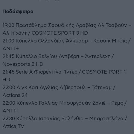
Ποδόσφαιρο
19:00 Πρωτάθλημα Σαουδικής Αραβίας Αλ Τααβούν –
Αλ Ιτιχάντ / COSMOTE SPORT 3 HD
21:00 Κύπελλο Ολλανδίας Άλκμααρ – Καουίκ Μπόις /
ΑΝΤ1+
21:45 Κύπελλο Βελγίου Αντβέρπ – Άντερλεχτ /
Novasports 2 HD
21:45 Serie A Φιορεντίνα -Ίντερ / COSMOTE PORT 1
HD
22:00 Λιγκ Καπ Αγγλίας Λίβερπουλ – Τότεναμ /
Actions 24
22:00 Κύπελλο Γαλλίας Μπουργουάν Ζαλιέ – Ρεμς /
ΑΝΤ1+
22:30 Κύπελλο Ισπανίας Βαλένθια – Μπαρτσελόνα /
Attica TV