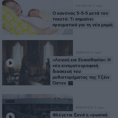
ON NET
29 λ. πριν
Ο κανόνας 5-5-5 μετά τον
τοκετό: Τι σημαίνει
πραγματικά για τη νέα μαμά;
ΣΙΝΕΜΑ
31 λ. πριν
«Λογική και Ευαισθησία»: Η
νέα κινηματογραφική
διασκευή του
μυθιστορήματος της Τζέιν
Όστεν
ΚΟΣΜΟΣ
35 λ. πριν
Φλέγεται ξανά η «ρωσική