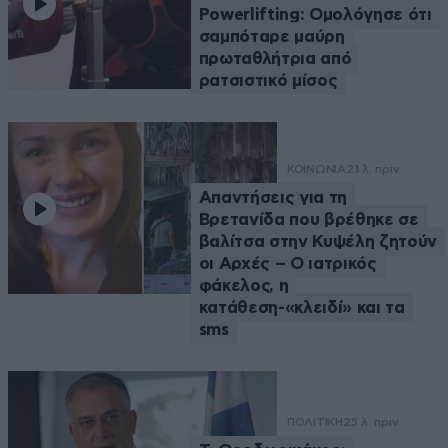
Powerlifting: Ομολόγησε ότι
σαμπόταρε μαύρη
πρωταθλήτρια από
ρατσιστικό μίσος
ΚΟΙΝΩΝΙΑ
21 λ. πριν
Απαντήσεις για τη
Βρετανίδα που βρέθηκε σε
βαλίτσα στην Κυψέλη ζητούν
οι Αρχές – Ο ιατρικός
φάκελος, η
κατάθεση-«κλειδί» και τα
sms
ΠΟΛΙΤΙΚΗ
25 λ. πριν