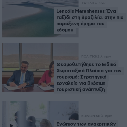
ΤΑΞΙΔΙ
1 λ. πριν
Lençóis Maranhenses: Ένα
ταξίδι στη Βραζιλία, στην πιο
παράξενη έρημο του
κόσμου
ΠΟΛΙΤΙΚΗ
2 λ. πριν
Θεσμοθετήθηκε το Ειδικό
Χωροταξικό Πλαίσιο για τον
τουρισμό: Στρατηγικό
εργαλείο για βιώσιμη
τουριστική ανάπτυξη
ΚΟΙΝΩΝΙΑ
8 λ. πριν
Ενώπιον των ανακριτικών