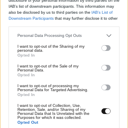
disclosure of your personal information by third parties on the
IAB’s list of downstream participants. This information may
also be disclosed by us to third parties on the
IAB’s List of
Downstream Participants
that may further disclose it to other
third parties.
Please note that this website/app uses one or more Google
Personal Data Processing Opt Outs
services and may gather and store information including but
not limited to your visit or usage behaviour. You may click to
I want to opt-out of the Sharing of my
personal data.
grant or deny consent to Google and its third-party tags to
Opted In
use your data for below specified purposes in below Google
consent section.
I want to opt-out of the Sale of my
Personal Data.
Opted In
I want to opt-out of processing my
Personal Data for Targeted Advertising.
Opted In
I want to opt-out of Collection, Use,
Retention, Sale, and/or Sharing of my
Personal Data that Is Unrelated with the
Purposes for which it was collected.
Opted Out