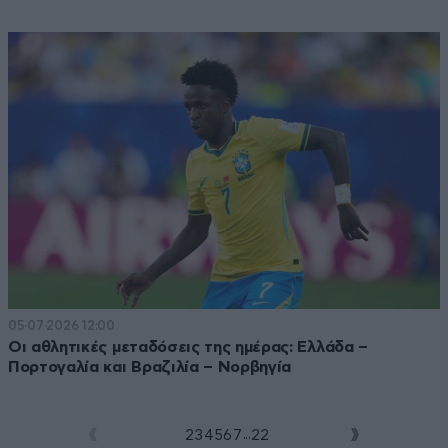
05·07·2026 12:00
Οι αθλητικές μεταδόσεις της ημέρας: Ελλάδα –
Πορτογαλία και Βραζιλία – Νορβηγία
...
1
2
3
4
5
6
7
22