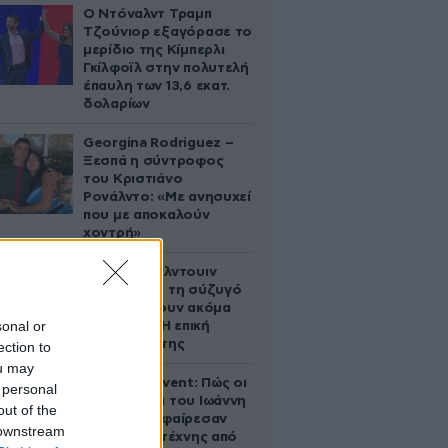
Ο Ντόναλντ Τραμπ
Τζούνιορ εξαγόρασε το
μερίδιο της Κίμπερλι
Γκίλφοϊλ στην πολυτελή
έπαυλη των 13,6 εκατ.
δολαρίων
Georgina Rodriguez –
Ξεσπά η σύντροφος
του Κριστιάνο
Ρονάλντο: «Με ανησυχεί
που με αποκαλούν
χοντρή»
Ο Άλεκ Μπάλντουιν
ζήτησε από τη σύζυγό
του να κάνουν ακόμα
sonal or
ένα παιδί – Η επική
αντίδρασή της
ection to
ou may
Παλάτι Marivent: Πώς οι
 personal
κληρονόμοι του Ιωάννη
out of the
Σαριδάκη αφαίρεσαν
 downstream
1.300 έργα τέχνης από