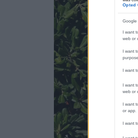
Opted 
Google 
I want t
web or d
I want t
purpose
I want 
I want t
web or d
I want t
or app.
I want t
I want t