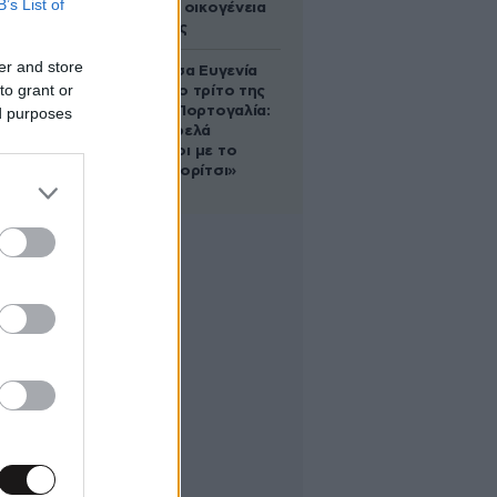
B’s List of
τη βασιλική οικογένεια
της Ισπανίας
er and store
Η πριγκίπισσα Ευγενία
to grant or
απέκτησε το τρίτο της
παιδί στην Πορτογαλία:
ed purposes
«Είμαστε τρελά
ερωτευμένοι με το
μικρό μας κορίτσι»