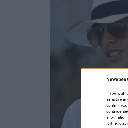
Newsbeast
If you wish 
sensitive in
confirm you
continue se
information 
further disc