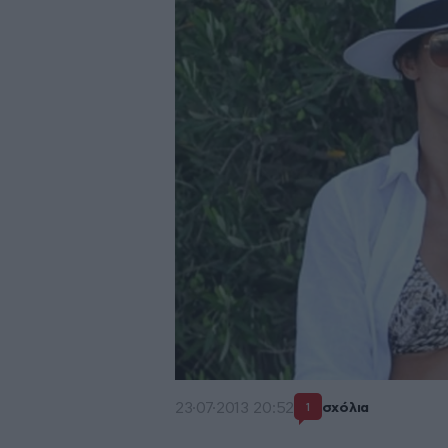
23·07·2013 20:52
σχόλια
1