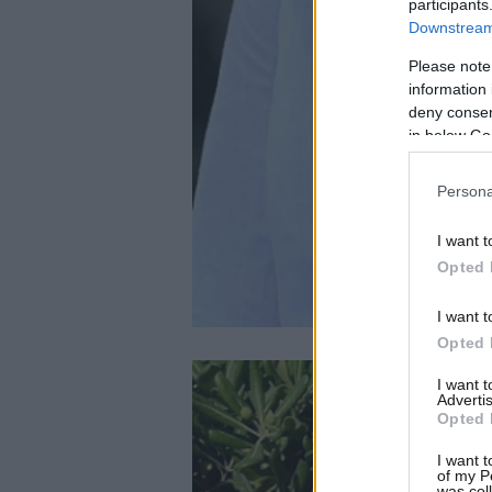
participants
Downstream 
Please note
information 
deny consent
in below Go
Persona
I want t
Opted 
I want t
Opted 
I want 
Advertis
Opted 
I want t
of my P
was col