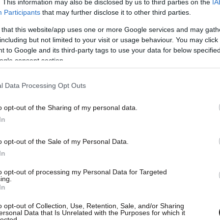
. This information may also be disclosed by us to third parties on the
IA
Participants
that may further disclose it to other third parties.
 that this website/app uses one or more Google services and may gath
including but not limited to your visit or usage behaviour. You may click 
 to Google and its third-party tags to use your data for below specifi
ogle consent section.
l Data Processing Opt Outs
o opt-out of the Sharing of my personal data.
In
o opt-out of the Sale of my Personal Data.
In
to opt-out of processing my Personal Data for Targeted
ing.
In
o opt-out of Collection, Use, Retention, Sale, and/or Sharing
ersonal Data that Is Unrelated with the Purposes for which it
lected.