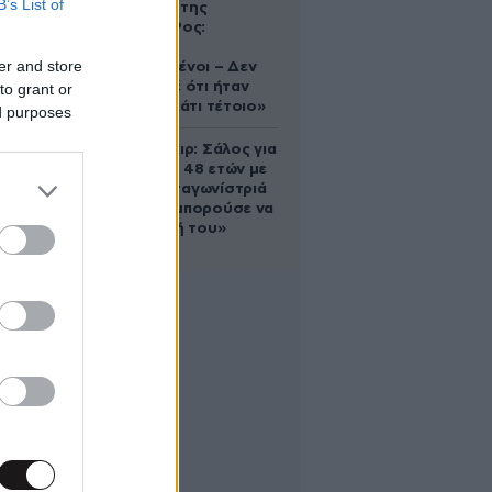
B’s List of
δολοφονία της
Ελίζαμπεθ Ρος:
«Είμαστε
er and store
συντετριμμένοι – Δεν
έδειξε ποτέ ότι ήταν
to grant or
ικανός για κάτι τέτοιο»
ed purposes
Ρίτσαρντ Γκιρ: Σάλος για
τη διαφορά 48 ετών με
τη συμπρωταγωνίστριά
του – «Θα μπορούσε να
είναι εγγονή του»