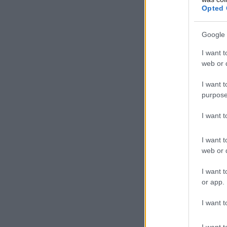
Opted 
Google 
I want t
web or d
I want t
purpose
I want 
I want t
web or d
I want t
or app.
I want t
I want t