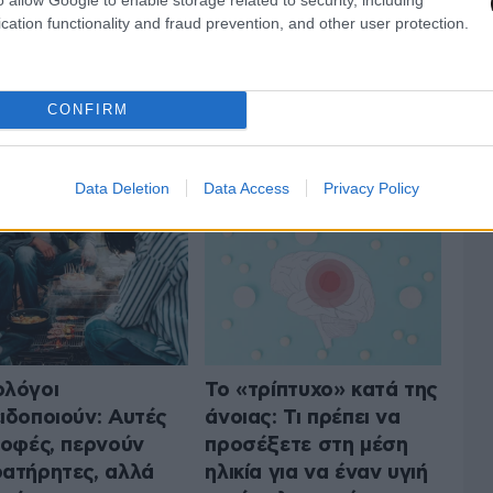
cation functionality and fraud prevention, and other user protection.
CONFIRM
ΤΗΝ ΥΓΕΙΑ
ΟΛΑ ΤΑ ΑΡΘΡΑ
Data Deletion
Data Access
Privacy Policy
λόγοι
Το «τρίπτυχο» κατά της
ιδοποιούν: Αυτές
άνοιας: Τι πρέπει να
ροφές, περνούν
προσέξετε στη μέση
ατήρητες, αλλά
ηλικία για να έναν υγιή