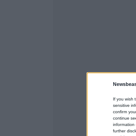
Newsbeast
If you wish 
sensitive in
confirm you
continue se
information 
further disc