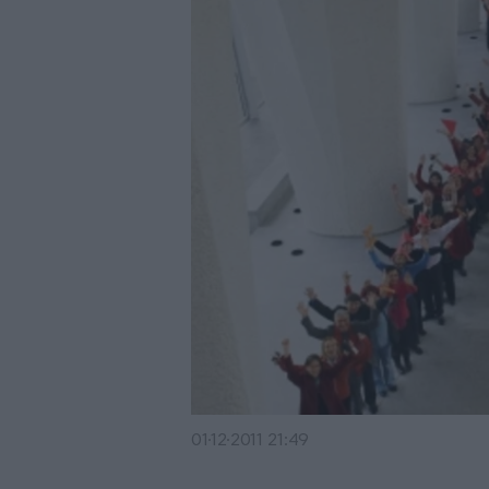
01·12·2011 21:49