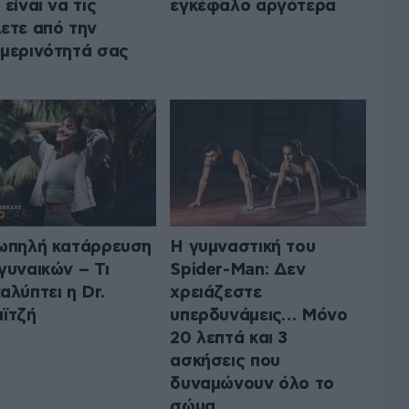
 είναι να τις
εγκέφαλο αργότερα
ετε από την
μερινότητά σας
ωπηλή κατάρρευση
Η γυμναστική του
γυναικών – Τι
Spider-Man: Δεν
αλύπτει η Dr.
χρειάζεστε
ϊτζή
υπερδυνάμεις… Μόνο
20 λεπτά και 3
ασκήσεις που
δυναμώνουν όλο το
σώμα