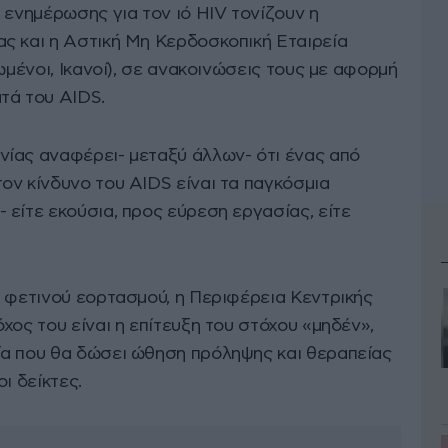
 ενημέρωσης για τον ιό HIV τονίζουν η
ς και η Αστική Μη Κερδοσκοπική Εταιρεία
ωμένοι, Ικανοί), σε ανακοινώσεις τους με αφορμή
τά του AIDS.
ίας αναφέρει- μεταξύ άλλων- ότι ένας από
ον κίνδυνο του AIDS είναι τα παγκόσμια
είτε εκούσια, προς εύρεση εργασίας, είτε
υ φετινού εορτασμού, η Περιφέρεια Κεντρικής
χος του είναι η επίτευξη του στόχου «μηδέν»,
ία που θα δώσει ώθηση πρόληψης και θεραπείας
ι δείκτες.