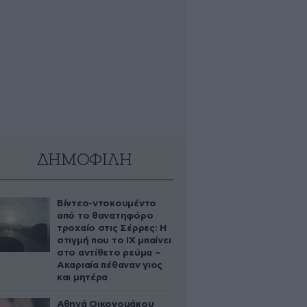
ΔΗΜΟΦΙΛΗ
Βίντεο-ντοκουμέντο
από το θανατηφόρο
τροχαίο στις Σέρρες: Η
στιγμή που το ΙΧ μπαίνει
στο αντίθετο ρεύμα –
Ακαριαία πέθαναν γιος
και μητέρα
Αθηνά Οικονομάκου