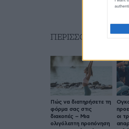
authenti
ΠΕΡΙΣΣΟΤΕΡΑ ΑΠΟ 
Πώς να διατηρήσετε τη
Ογκο
φόρμα σας στις
προε
διακοπές – Μια
οι τ
ολιγόλεπτη προπόνηση
απαρ