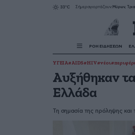
Σήμερα
γιορτάζουν:
ΡΟΗ ΕΙΔΗΣΕΩΝ
ΕΛ
ΥΓΕΙΑ
#AIDS
#HIV
#νέοι
#περιφέρ
Αυξήθηκαν τα
Ελλάδα
Τη σημασία της πρόληψης και