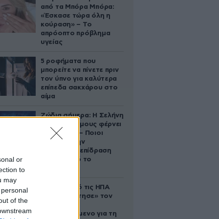
από τα Μπόρα Μπόρα:
«Έσκασε τώρα όλη η
κούραση» – Το
απρόοπτο πρόβλημα
υγείας
5 ροφήματα που
μπορείτε να πίνετε πριν
τον ύπνο για καλύτερα
επίπεδα σακχάρου στο
αίμα
Ζώδια σήμερα: Η Σελήνη
στους Διδύμους φέρνει
ανατροπές – Ποιοι
δέχονται την
ευεργετική επίδραση
sonal or
του Δία από το
απόγευμα;
ection to
ou may
Ζευγάρι από τις ΗΠΑ
 personal
που «υιοθέτησε» τον
out of the
Αφγανό
 downstream
κατηγορούμενο για τη