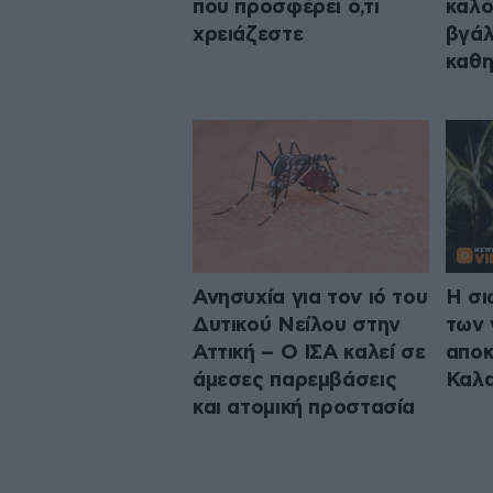
που προσφέρει ό,τι
καλό
χρειάζεστε
βγάλ
καθη
Ανησυχία για τον ιό του
Η σι
Δυτικού Νείλου στην
των 
Αττική – Ο ΙΣΑ καλεί σε
αποκ
άμεσες παρεμβάσεις
Καλα
και ατομική προστασία