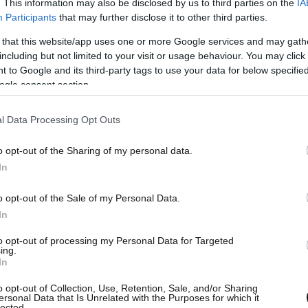
. This information may also be disclosed by us to third parties on the
IA
Participants
that may further disclose it to other third parties.
 that this website/app uses one or more Google services and may gath
including but not limited to your visit or usage behaviour. You may click 
 to Google and its third-party tags to use your data for below specifi
ogle consent section.
Ν.Ε.Ο.Ι. κρούει τον κώδωνα του κινδύνου για τη
l Data Processing Opt Outs
 του ιού στην Ελλάδα (συνολικά 803
o opt-out of the Sharing of my personal data.
λαδή 276 περισσότερα απ’ ό,τι πέρυσι) κι
In
κόσμο 34 εκατ. άνθρωποι ζουν σε όλο τον κόσμο
o opt-out of the Sale of my Personal Data.
In
.Ο.Ι. συνεχίζει την εκστρατεία ενημέρωσης, που
to opt-out of processing my Personal Data for Targeted
ing.
 στόχο τη σωστή ενημέρωση και πρόληψη
In
ς και ιδιαίτερα στους νέους.
o opt-out of Collection, Use, Retention, Sale, and/or Sharing
ersonal Data that Is Unrelated with the Purposes for which it
lected.