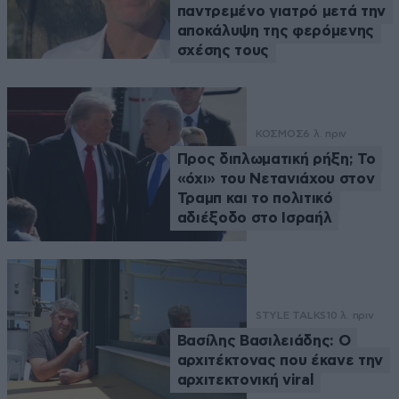
παντρεμένο γιατρό μετά την
αποκάλυψη της φερόμενης
σχέσης τους
ΚΟΣΜΟΣ
6 λ. πριν
Προς διπλωματική ρήξη; Το
«όχι» του Νετανιάχου στον
Τραμπ και το πολιτικό
αδιέξοδο στο Ισραήλ
STYLE TALKS
10 λ. πριν
Βασίλης Βασιλειάδης: Ο
αρχιτέκτονας που έκανε την
αρχιτεκτονική viral