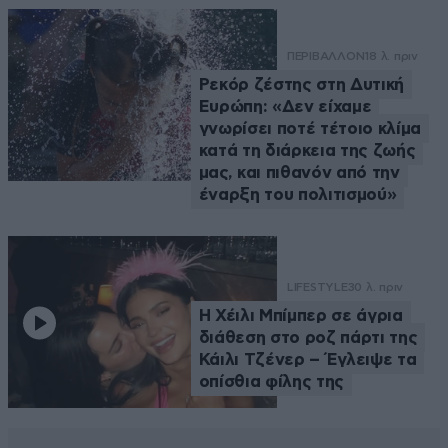
ΠΕΡΙΒΑΛΛΟΝ
18 λ. πριν
Ρεκόρ ζέστης στη Δυτική
Ευρώπη: «Δεν είχαμε
γνωρίσει ποτέ τέτοιο κλίμα
κατά τη διάρκεια της ζωής
μας, και πιθανόν από την
έναρξη του πολιτισμού»
LIFESTYLE
30 λ. πριν
Η Χέιλι Μπίμπερ σε άγρια
διάθεση στο ροζ πάρτι της
Κάιλι Τζένερ – Έγλειψε τα
οπίσθια φίλης της