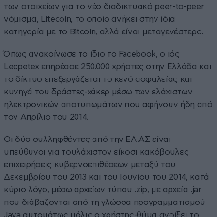
των στοιχείων για το νέο διαδικτυακό peer-to-peer
νόμισμα, Litecoin, το οποίο ανήκει στην ίδια
κατηγορία με το Bitcoin, αλλά είναι μεταγενέστερο.
Όπως ανακοίνωσε το ίδιο το Facebook, ο ιός
Lecpetex επηρέασε 250.000 χρήστες στην Ελλάδα και
το δίκτυο επεξεργάζεται το κενό ασφαλείας και
κυνηγά του δράστες-χάκερ μέσω των ελάχιστων
ηλεκτρονικών αποτυπωμάτων που αφήνουν ήδη από
τον Απρίλιο του 2014.
Οι δύο συλληφθέντες από την ΕΛ.ΑΣ είναι
υπεύθυνοι για τουλάχιστον είκοσι κακόβουλες
επιχειρήσεις κυβερνοεπιθέσεων μεταξύ του
Δεκεμβρίου του 2013 και του Ιουνίου του 2014, κατά
κύριο λόγο, μέσω αρχείων τύπου .zip, με αρχεία .jar
που διάβαζονται από τη γλώσσα προγραμματισμού
Java αυτομάτως μόλις ο χρήστης-θύμα ανοίξει το