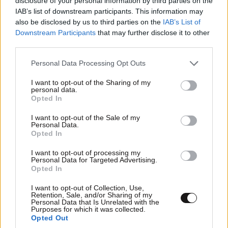
disclosure of your personal information by third parties on the
IAB’s list of downstream participants. This information may
also be disclosed by us to third parties on the
IAB’s List of
Downstream Participants
that may further disclose it to other
TRENDING
third parties.
Please note that this website/app uses one or more Google
Personal Data Processing Opt Outs
services and may gather and store information including but
not limited to your visit or usage behaviour. You may click to
I want to opt-out of the Sharing of my
personal data.
grant or deny consent to Google and its third-party tags to
Opted In
use your data for below specified purposes in below Google
consent section.
I want to opt-out of the Sale of my
Personal Data.
Opted In
I want to opt-out of processing my
Personal Data for Targeted Advertising.
Opted In
I want to opt-out of Collection, Use,
Retention, Sale, and/or Sharing of my
Personal Data that Is Unrelated with the
ΕΛΛΑΔΑ
10·08·2026 00:07
Purposes for which it was collected.
Σαν σήμερα 10 Αυγούστου: Η Ελλάδα αγγίζει
Opted Out