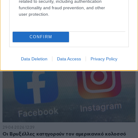
related to security, including authentication
functionality and fraud prevention, and other
06·05·2026 00:22
user protection.
Η Meta επιστρατεύει την τεχνητή νοημοσύνη για τον
εντοπισμό ανηλίκων σε Facebook και Instagram
CONFIRM
Data Deletion
Data Access
Privacy Policy
29·04·2026 12:39
Οι Βρυξέλλες κατηγορούν τον αμερικανικό κολοσσό