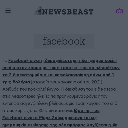
facebook
To
Facebook είναι η δημοφιλέστερη πλατφόρμα social
media στον κόσμο με τους χρήστες του να πλησιάζουν
τα 2 δισεκατομμύρια και κεφαλαιοποίηση πάνω από 1
τρις δολάρια
(στοιχεία του καλοκαιριού του 2021).
Αριθμός που προκαλεί ίλιγγο. Η διείσδυσή του ειδικότερα
στις νεαρότερες ηλικίες τα προηγούμενα χρόνια ήταν
εντυπωσιακή ενώ πλέον βλέπουμε μία τάση χρήσης του από
άτομα κυρίως από 30 ετών και πάνω.
Ιδρυτής του
Facebook είναι ο Μαρκ Ζούκερμπεργκ και ως
ημερομηνία εκκίνησης της πλατφόρμας λογίζεται η 4η