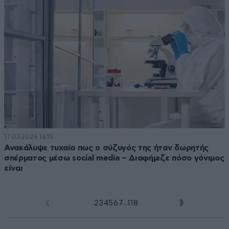
17·03·2026 16:15
Ανακάλυψε τυχαία πως ο σύζυγός της ήταν δωρητής
σπέρματος μέσω social media – Διαφήμιζε πόσο γόνιμος
είναι
...
1
2
3
4
5
6
7
118