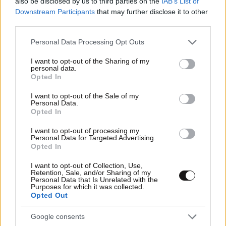
also be disclosed by us to third parties on the
IAB’s List of
Downstream Participants
that may further disclose it to other
third parties.
Please note that this website/app uses one or more Google
Personal Data Processing Opt Outs
services and may gather and store information including but
not limited to your visit or usage behaviour. You may click to
I want to opt-out of the Sharing of my
21·05·2026 14:40
personal data.
grant or deny consent to Google and its third-party tags to
Στο στόχαστρο Meta, TikTok και Google για αποτυχία
Opted In
use your data for below specified purposes in below Google
προστασίας από online απάτες – Καταγγελία ενώσεων
consent section.
καταναλωτών
I want to opt-out of the Sale of my
Personal Data.
Opted In
I want to opt-out of processing my
Personal Data for Targeted Advertising.
Opted In
I want to opt-out of Collection, Use,
Retention, Sale, and/or Sharing of my
Personal Data that Is Unrelated with the
Purposes for which it was collected.
Opted Out
Google consents