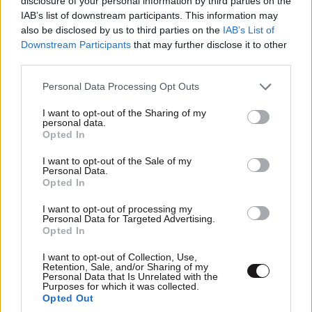
disclosure of your personal information by third parties on the
ως αποτέλεσμα να είναι λιγότερες οι εκπομπές
IAB’s list of downstream participants. This information may
also be disclosed by us to third parties on the
IAB’s List of
αιωρούμενων μικροσωματίδιων.
Downstream Participants
that may further disclose it to other
third parties.
Δηλαδή ήταν ένας ήπιος χειμώνας και ως εκ τούτου
ήταν ήπιες και οι συνθήκες της ρύπανσης».
Please note that this website/app uses one or more Google
Personal Data Processing Opt Outs
services and may gather and store information including but
not limited to your visit or usage behaviour. You may click to
I want to opt-out of the Sharing of my
personal data.
grant or deny consent to Google and its third-party tags to
Opted In
use your data for below specified purposes in below Google
Ακολουθήστε
το
Newsbeast
στο Viber και
consent section.
I want to opt-out of the Sale of my
μάθετε
πρώτοι
τα
σημαντικότερα νέα
Personal Data.
Opted In
I want to opt-out of processing my
Personal Data for Targeted Advertising.
Opted In
ΠΕΡΙΣΣΟΤΕΡΑ ΑΠΟ ΤΗΝ ΕΛΛΑΔΑ
I want to opt-out of Collection, Use,
Retention, Sale, and/or Sharing of my
Personal Data that Is Unrelated with the
Purposes for which it was collected.
Opted Out