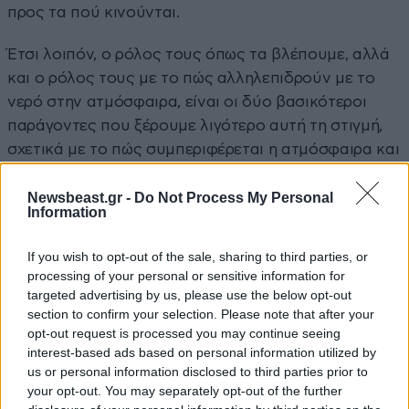
προς τα πού κινούνται.
Έτσι λοιπόν, ο ρόλος τους όπως τα βλέπουμε, αλλά
και ο ρόλος τους με το πώς αλληλεπιδρούν με το
νερό στην ατμόσφαιρα, είναι οι δύο βασικότεροι
παράγοντες που ξέρουμε λιγότερο αυτή τη στιγμή,
σχετικά με το πώς συμπεριφέρεται η ατμόσφαιρα και
τι πρόκειται να γίνει τα επόμενα χρόνια».
Newsbeast.gr -
Do Not Process My Personal
Information
Στο μεταξύ, απαντώντας ο Ανδρέας Καζαντζίδης σε
ερώτηση, σχετικά με την ρύπανση στην ατμόσφαιρα
If you wish to opt-out of the sale, sharing to third parties, or
της Πάτρας κατά την χειμερινή περίοδο από τα
processing of your personal or sensitive information for
αιωρούμενα μικροσωματίδια, κυρίως λόγω της
targeted advertising by us, please use the below opt-out
καύσης τζακιών, είπε ότι «ήταν μία καλή χρονιά, γιατί
section to confirm your selection. Please note that after your
opt-out request is processed you may continue seeing
βοήθησαν οι μετεωρολογικές συνθήκες» και
interest-based ads based on personal information utilized by
προσέθεσε: «Από την στιγμή που τις βραδινές ώρες
us or personal information disclosed to third parties prior to
δεν είχαμε πολύ χαμηλές θερμοκρασίες,
your opt-out. You may separately opt-out of the further
χρησιμοποιήθηκαν λιγότερο τα τζάκια και αυτό είχε