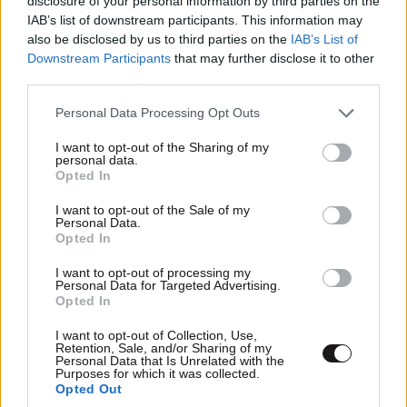
disclosure of your personal information by third parties on the
IAB’s list of downstream participants. This information may
also be disclosed by us to third parties on the
IAB’s List of
Downstream Participants
that may further disclose it to other
third parties.
Please note that this website/app uses one or more Google
Personal Data Processing Opt Outs
services and may gather and store information including but
not limited to your visit or usage behaviour. You may click to
I want to opt-out of the Sharing of my
personal data.
grant or deny consent to Google and its third-party tags to
Opted In
use your data for below specified purposes in below Google
consent section.
I want to opt-out of the Sale of my
Personal Data.
Opted In
I want to opt-out of processing my
Personal Data for Targeted Advertising.
Opted In
I want to opt-out of Collection, Use,
Retention, Sale, and/or Sharing of my
Personal Data that Is Unrelated with the
Purposes for which it was collected.
Opted Out