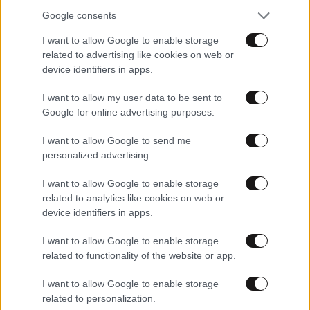
Google consents
I want to allow Google to enable storage
related to advertising like cookies on web or
device identifiers in apps.
I want to allow my user data to be sent to
Google for online advertising purposes.
LIFESTYLE
05·08·2026 17:48
I want to allow Google to send me
Παλάτι Marivent: Πώς οι κληρονόμοι του
personalized advertising.
Ιωάννη Σαριδάκη αφαίρεσαν 1.300 έργα τέχνης
I want to allow Google to enable storage
από τη βασιλική οικογένεια της Ισπανίας
related to analytics like cookies on web or
device identifiers in apps.
I want to allow Google to enable storage
related to functionality of the website or app.
I want to allow Google to enable storage
related to personalization.