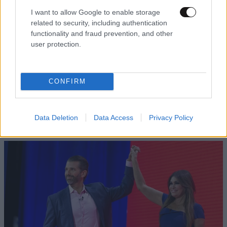
I want to allow Google to enable storage
related to security, including authentication
functionality and fraud prevention, and other
user protection.
CONFIRM
ΕΛΛΑΔΑ
06·08·2026 00:09
Σαν σήμερα 6 Αυγούστου: Πεθαίνει η Ρίτα
Σακελλαρίου, η λαϊκή ντίβα που έκανε τη ζωή
Data Deletion
Data Access
Privacy Policy
της τραγούδι