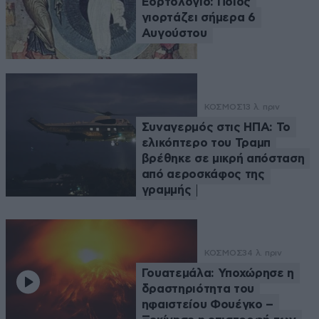
Εορτολόγιο: Ποιος
γιορτάζει σήμερα 6
Αυγούστου
ΚΟΣΜΟΣ
13 λ. πριν
Συναγερμός στις ΗΠΑ: Το
ελικόπτερο του Τραμπ
βρέθηκε σε μικρή απόσταση
από αεροσκάφος της
γραμμής
ΚΟΣΜΟΣ
34 λ. πριν
Γουατεμάλα: Υποχώρησε η
δραστηριότητα του
ηφαιστείου Φουέγκο –