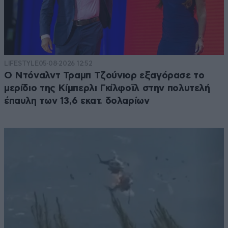
LIFESTYLE
05·08·2026 12:52
Ο Ντόναλντ Τραμπ Τζούνιορ εξαγόρασε το
μερίδιο της Κίμπερλι Γκίλφοϊλ στην πολυτελή
έπαυλη των 13,6 εκατ. δολαρίων