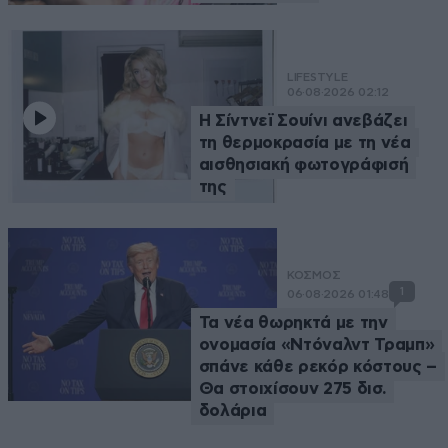
LIFESTYLE
06·08·2026 02:12
Η Σίντνεϊ Σουίνι ανεβάζει
τη θερμοκρασία με τη νέα
αισθησιακή φωτογράφισή
της
ΚΟΣΜΟΣ
1
06·08·2026 01:48
Τα νέα θωρηκτά με την
ονομασία «Ντόναλντ Τραμπ»
σπάνε κάθε ρεκόρ κόστους –
Θα στοιχίσουν 275 δισ.
δολάρια