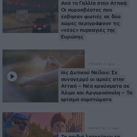
Από τη Γαλλία στην Αττική:
Οι πυροσβέστες που
έσβησαν φωτιές σε δύο
χώρες περιγράφουν τις
«νέες» πυρκαγιές της
Ευρώπης
ΥΓΕΙΑ
33 λ. πριν
Ιός Δυτικού Νείλου: Σε
συναγερμό οι αρχές στην
Αττική – Νέα κρούσματα σε
Άλιμο και Αργυρούπολη – Τα
κρίσιμα συμπτώματα
ON NET
42 λ. πριν
Τα παιδιά λατρεύουν το