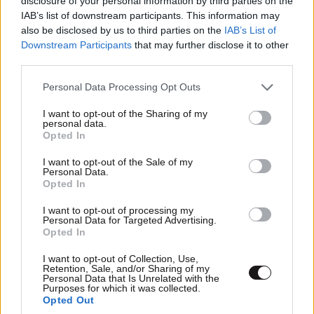
disclosure of your personal information by third parties on the
IAB’s list of downstream participants. This information may
also be disclosed by us to third parties on the
IAB’s List of
Downstream Participants
that may further disclose it to other
third parties.
Please note that this website/app uses one or more Google
Personal Data Processing Opt Outs
services and may gather and store information including but
not limited to your visit or usage behaviour. You may click to
I want to opt-out of the Sharing of my
personal data.
grant or deny consent to Google and its third-party tags to
Opted In
use your data for below specified purposes in below Google
consent section.
I want to opt-out of the Sale of my
Personal Data.
Opted In
I want to opt-out of processing my
Personal Data for Targeted Advertising.
Opted In
I want to opt-out of Collection, Use,
Retention, Sale, and/or Sharing of my
Personal Data that Is Unrelated with the
Purposes for which it was collected.
Opted Out