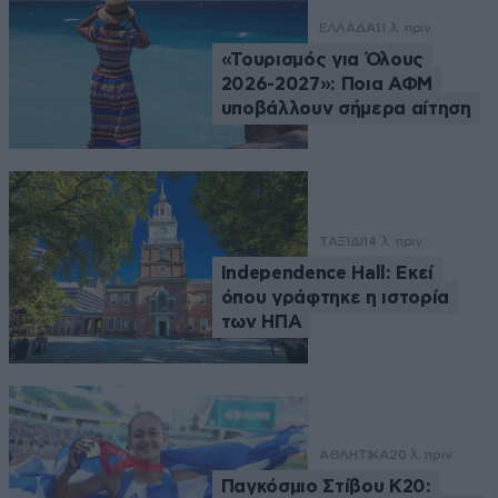
ΕΛΛΑΔΑ
11 λ. πριν
«Τουρισμός για Όλους
2026-2027»: Ποια ΑΦΜ
υποβάλλουν σήμερα αίτηση
ΤΑΞΙΔΙ
14 λ. πριν
Independence Hall: Εκεί
όπου γράφτηκε η ιστορία
των ΗΠΑ
ΑΘΛΗΤΙΚΑ
20 λ. πριν
Παγκόσμιο Στίβου Κ20: