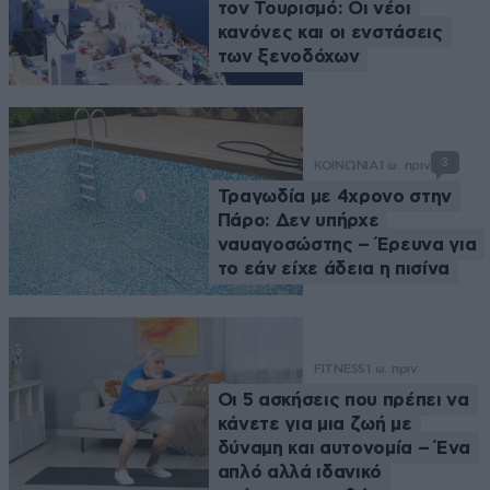
τον Τουρισμό: Οι νέοι
κανόνες και οι ενστάσεις
των ξενοδόχων
3
ΚΟΙΝΩΝΙΑ
1 ω. πριν
Τραγωδία με 4χρονο στην
Πάρο: Δεν υπήρχε
ναυαγοσώστης – Έρευνα για
το εάν είχε άδεια η πισίνα
FITNESS
1 ω. πριν
Οι 5 ασκήσεις που πρέπει να
κάνετε για μια ζωή με
δύναμη και αυτονομία – Ένα
απλό αλλά ιδανικό