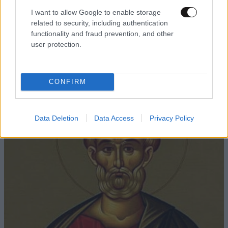
I want to allow Google to enable storage
related to security, including authentication
ΕΛΛΑΔΑ
3 ω. πριν
functionality and fraud prevention, and other
Πώς έγινε το τροχαίο στη Λεωφόρο Σουνίου –
user protection.
Ο κρίσιμος ελιγμός του οδηγού – Παρεμένουν
στο 401 ΣΝ οι δύο αστυνομικοί της ομάδας
ΔΙΑΣ
CONFIRM
Data Deletion
Data Access
Privacy Policy