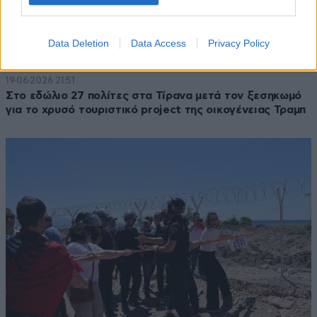
Data Deletion
Data Access
Privacy Policy
19·06·2026 21:51
Στο εδώλιο 27 πολίτες στα Τίρανα μετά τον ξεσηκωμό
για το χρυσό τουριστικό project της οικογένειας Τραμπ