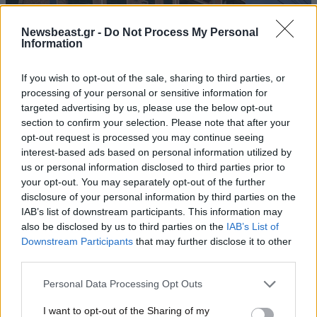
Newsbeast.gr -
Do Not Process My Personal
Information
If you wish to opt-out of the sale, sharing to third parties, or
processing of your personal or sensitive information for
targeted advertising by us, please use the below opt-out
section to confirm your selection. Please note that after your
opt-out request is processed you may continue seeing
interest-based ads based on personal information utilized by
us or personal information disclosed to third parties prior to
your opt-out. You may separately opt-out of the further
05·07·2026 06:38
disclosure of your personal information by third parties on the
Συνελήφθη ηγέτης αγροτικής οργάνωσης στη Βολιβία
IAB’s list of downstream participants. This information may
μετά τα μπλόκα που παρέλυσαν τη χώρα
also be disclosed by us to third parties on the
IAB’s List of
Downstream Participants
that may further disclose it to other
third parties.
Please note that this website/app uses one or more Google
Personal Data Processing Opt Outs
services and may gather and store information including but
not limited to your visit or usage behaviour. You may click to
I want to opt-out of the Sharing of my