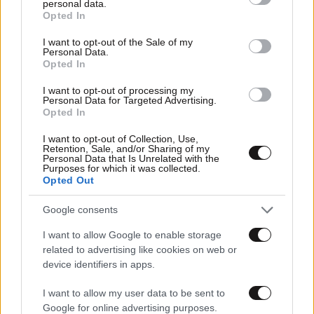
personal data.
grant or deny consent to Google and its third-party tags to
Opted In
use your data for below specified purposes in below Google
consent section.
I want to opt-out of the Sale of my
Personal Data.
Opted In
I want to opt-out of processing my
Personal Data for Targeted Advertising.
Opted In
I want to opt-out of Collection, Use,
Retention, Sale, and/or Sharing of my
04·07·2026 13:17
Personal Data that Is Unrelated with the
Purposes for which it was collected.
Χιλιάδες διαδηλωτές στους δρόμους της Ερφούρτης
Opted Out
στη Γερμανία – Τάσσονται κατά του ακροδεξιού
κόμματος AfD
Google consents
I want to allow Google to enable storage
related to advertising like cookies on web or
device identifiers in apps.
I want to allow my user data to be sent to
Google for online advertising purposes.