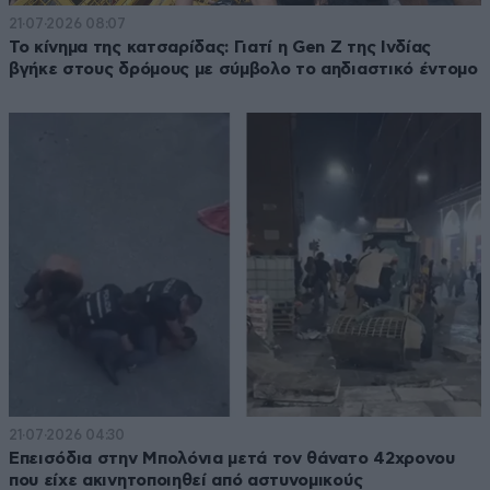
21·07·2026 08:07
Το κίνημα της κατσαρίδας: Γιατί η Gen Z της Ινδίας
βγήκε στους δρόμους με σύμβολο το αηδιαστικό έντομο
21·07·2026 04:30
Επεισόδια στην Μπολόνια μετά τον θάνατο 42χρονου
που είχε ακινητοποιηθεί από αστυνομικούς