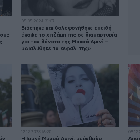
05·05·2024 21:07
Βιάστηκε και δολοφονήθηκε επειδή
φους
έκαψε το χιτζάμπ της σε διαμαρτυρία
ς
για τον θάνατο της Μαχσά Αμινί –
«Διαλύθηκε το κεφάλι της»
12·12·2023 16:20
09·12·
άν
Η Ιρανή Μαχσά Αμινί, «σύμβολο
Απαγ