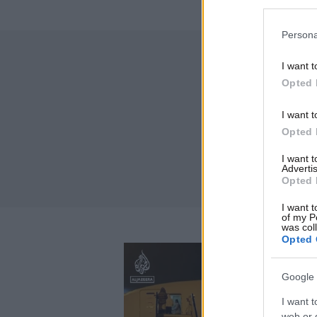
Persona
I want t
Opted 
I want t
Opted 
I want 
Advertis
Opted 
I want t
of my P
was col
Opted 
Google 
I want t
web or d