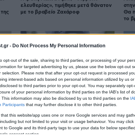
ελευθερίας», τιμήθηκε μετά θάνατον
στην
 της
με το βραβείο Ζαχάροφ
Θα π
το β
.gr -
Do Not Process My Personal Information
to opt-out of the sale, sharing to third parties, or processing of your per
formation for targeted advertising by us, please use the below opt-out s
r selection. Please note that after your opt-out request is processed y
eing interest-based ads based on personal information utilized by us or
disclosed to third parties prior to your opt-out. You may separately opt-
losure of your personal information by third parties on the IAB’s list of
19·10·2023 15:13
30·08
. This information may also be disclosed by us to third parties on the
IA
H Μαχσά Αμινί και το κίνημα γυναικών
Η δη
Participants
that may further disclose it to other third parties.
ία
του Ιράν τιμήθηκαν με το βραβείο
συνέ
 that this website/app uses one or more Google services and may gath
Ζαχάροφ
Μαχσ
including but not limited to your visit or usage behaviour. You may click 
 στο
εμφα
 to Google and its third-party tags to use your data for below specifi
ogle consent section.