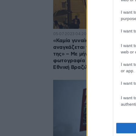
I want t
purpose
I want 
05·07·2023 04:20
«Καμία γυναίκα δεν θα πρέπει να
I want t
αναγκάζεται να καλύψει το κεφά
web or d
της» – Με μήνυμα στο αεροπλάνο
φωτογραφία της Μαχσά Αμινί η
I want t
Εθνική Βραζιλίας γυναικών
or app.
I want t
I want t
authenti