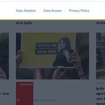
12·10·2022 14:15
07·10·
Data Deletion
Data Access
Privacy Policy
ν
Μαχσά Αμινί: Τουλάχιστον 108 νεκροί
Μαχσ
από την καταστολή των διαδηλώσεων
δελτ
στο Ιράν
στον
03·10·
Updated
Ιράν
ο του
αρνο
τον 
14·11·2023 15:22
πατέ