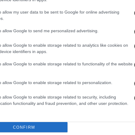
o allow my user data to be sent to Google for online advertising
s.
to allow Google to send me personalized advertising.
24·05·2023 23:01
18·10·
Βεβήλωσαν τον τάφο της Μαχσά
Μαχσ
o allow Google to enable storage related to analytics like cookies on
λι
Αμινί: Έσπασαν το τζάμι της
σκοτ
evice identifiers in apps.
 και
φωτογραφίας πάνω στο μνήμα
στο 
o allow Google to enable storage related to functionality of the website
o allow Google to enable storage related to personalization.
o allow Google to enable storage related to security, including
cation functionality and fraud prevention, and other user protection.
CONFIRM