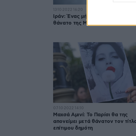
13·10·2022 16:20
Ιράν: Ένας μήνας οργής μετά το
θάνατο της Μαχσά Αμινί
07·10·2022 14:10
Μαχσά Αμινί: Το Παρίσι θα της
απονείμει μετά θάνατον τον τίτλ
επίτιμου δημότη