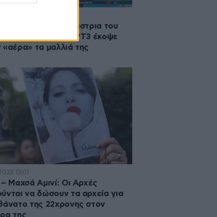
2022 20:11
ά Αμινί: Η παρουσιάστρια του
ίου ειδήσεων της ΕΡΤ3 έκοψε
 «αέρα» τα μαλλιά της
2022 13:01
 – Μαχσά Αμινί: Οι Αρχές
ύνται να δώσουν τα αρχεία για
θάνατο της 22χρονης στον
ρα της