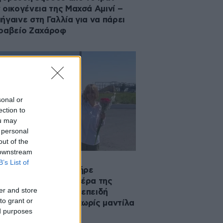
 οικογένεια της Μαχσά Αμινί –
ήγαινε στη Γαλλία για να πάρει
ραβείο Ζαχάροφ
sonal or
ection to
ou may
 personal
out of the
 downstream
·2023 23:56
B’s List of
μοσιογράφος που πήρε
ντευξη από τον πατέρα της
er and store
ά Αμινί συνελήφθη επειδή
to grant or
νίστηκε δημοσίως χωρίς μαντίλα
ed purposes