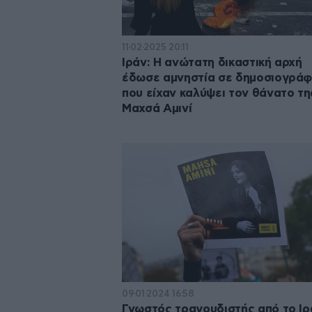
11·02·2025 20:11
Ιράν: Η ανώτατη δικαστική αρχή
έδωσε αμνηστία σε δημοσιογρά
που είχαν καλύψει τον θάνατο τη
Μαχσά Αμινί
09·01·2024 16:58
Γνωστός τραγουδιστής από το Ιρ