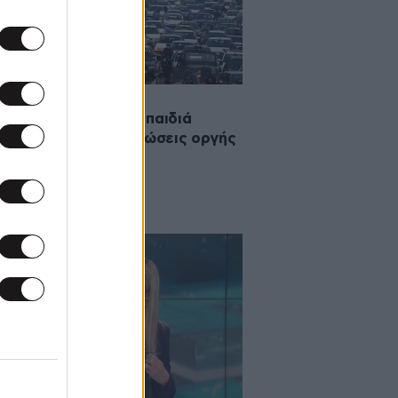
2022 13:46
ά Αμινί: Έως και 23 παιδιά
ώθηκαν στις διαδηλώσεις οργής
Ιράν