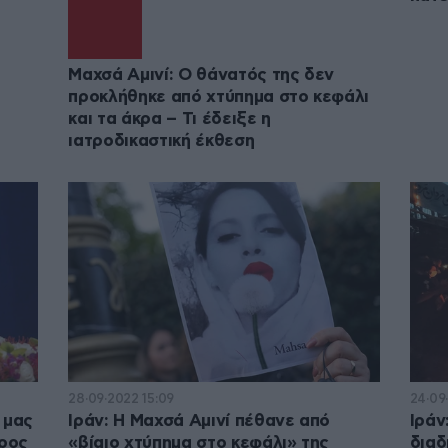
Μαχσά Αμινί: Ο θάνατός της δεν
προκλήθηκε από χτύπημα στο κεφάλι
και τα άκρα – Τι έδειξε η
ιατροδικαστική έκθεση
28·09·2022 15:09
24·09·
 μας
Ιράν: Η Μαχσά Αμινί πέθανε από
Ιράν
δρος
«βίαιο χτύπημα στο κεφάλι» της
διαδ