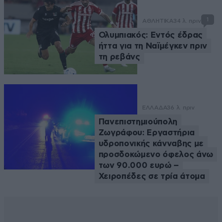
1
ΑΘΛΗΤΙΚΑ
34 λ. πριν
Ολυμπιακός: Εντός έδρας
ήττα για τη Ναϊμέγκεν πριν
τη ρεβάνς
ΕΛΛΑΔΑ
36 λ. πριν
Πανεπιστημιούπολη
Ζωγράφου: Εργαστήρια
υδροπονικής κάνναβης με
προσδοκώμενο όφελος άνω
των 90.000 ευρώ –
Χειροπέδες σε τρία άτομα