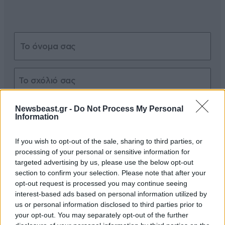
Xαρακτήρες: 0/1000
Newsbeast.gr -
Do Not Process My Personal
Information
Διαβάστε και ακολουθήστε τους κανόνες σχολιασμού
If you wish to opt-out of the sale, sharing to third parties, or
ΠΡΟΣΘΗΚΗ
processing of your personal or sensitive information for
targeted advertising by us, please use the below opt-out
section to confirm your selection. Please note that after your
opt-out request is processed you may continue seeing
interest-based ads based on personal information utilized by
Razimar
28·04·2017 16:22
us or personal information disclosed to third parties prior to
your opt-out. You may separately opt-out of the further
Ευτυχώς που δεν ζω στην Καμπότζη να τρώω κάθε