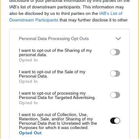
disclosure of your personal information by third parties on the
μέρα ποινές απ'το υπουργείο πολιτισμού.
IAB’s list of downstream participants. This information may
also be disclosed by us to third parties on the
IAB’s List of
Απαντήστε
0
0
Downstream Participants
that may further disclose it to other
third parties.
Please note that this website/app uses one or more Google
Personal Data Processing Opt Outs
services and may gather and store information including but
not limited to your visit or usage behaviour. You may click to
I want to opt-out of the Sharing of my
personal data.
grant or deny consent to Google and its third-party tags to
Opted In
use your data for below specified purposes in below Google
consent section.
I want to opt-out of the Sale of my
Personal Data.
Opted In
I want to opt-out of processing my
Personal Data for Targeted Advertising.
Opted In
I want to opt-out of Collection, Use,
Retention, Sale, and/or Sharing of my
Personal Data that Is Unrelated with the
Purposes for which it was collected.
Opted Out