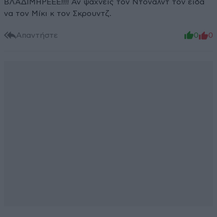
ΒΛΑΔΙΜΗΡΕΕΕ!!!! Αν ψάχνεις τον Ντόναλντ τον είδα
να τον Μίκι κ τον Σκρουντζ.
Απαντήστε
0
0