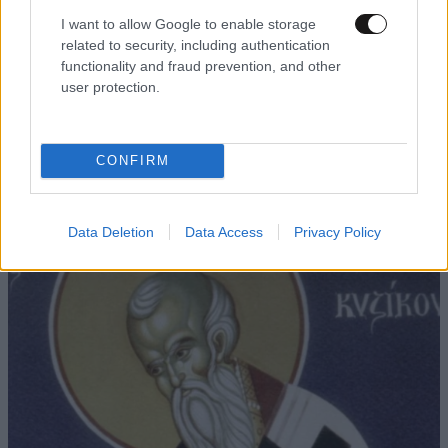
I want to allow Google to enable storage
related to security, including authentication
functionality and fraud prevention, and other
user protection.
ΚΟΣΜΟΣ
20 λ. πριν
Νέα αρχεία και βίντεο με UFO δημοσίευσε το
αμερικανικό Πεντάγωνο: Οι «ψυχρές σφαίρες»
CONFIRM
και το γιγάντιο τρίγωνο
Data Deletion
Data Access
Privacy Policy