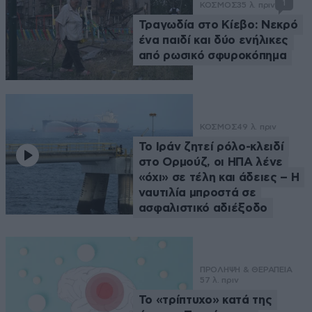
1
ΚΟΣΜΟΣ
35 λ. πριν
Τραγωδία στο Κίεβο: Νεκρό
ένα παιδί και δύο ενήλικες
από ρωσικό σφυροκόπημα
ΚΟΣΜΟΣ
49 λ. πριν
Το Ιράν ζητεί ρόλο-κλειδί
στο Ορμούζ, οι ΗΠΑ λένε
«όχι» σε τέλη και άδειες – Η
ναυτιλία μπροστά σε
ασφαλιστικό αδιέξοδο
ΠΡΟΛΗΨΗ & ΘΕΡΑΠΕΙΑ
57 λ. πριν
Το «τρίπτυχο» κατά της