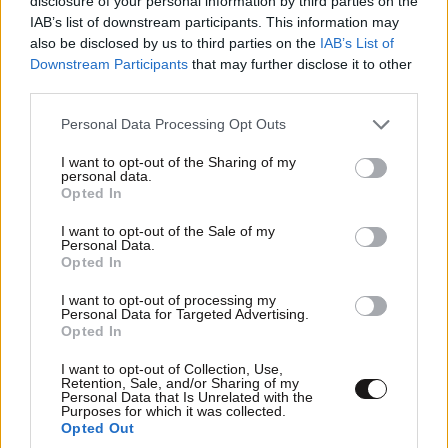
disclosure of your personal information by third parties on the
IAB’s list of downstream participants. This information may
also be disclosed by us to third parties on the
IAB’s List of
Downstream Participants
that may further disclose it to other
third parties.
Please note that this website/app uses one or more Google
Personal Data Processing Opt Outs
services and may gather and store information including but
not limited to your visit or usage behaviour. You may click to
I want to opt-out of the Sharing of my
personal data.
grant or deny consent to Google and its third-party tags to
Opted In
use your data for below specified purposes in below Google
consent section.
I want to opt-out of the Sale of my
Personal Data.
Opted In
I want to opt-out of processing my
Personal Data for Targeted Advertising.
Opted In
I want to opt-out of Collection, Use,
Retention, Sale, and/or Sharing of my
Personal Data that Is Unrelated with the
Purposes for which it was collected.
Opted Out