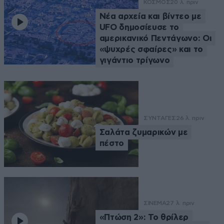
ΚΟΣΜΟΣ
20 λ. πριν
Νέα αρχεία και βίντεο με
UFO δημοσίευσε το
αμερικανικό Πεντάγωνο: Οι
«ψυχρές σφαίρες» και το
γιγάντιο τρίγωνο
ΣΥΝΤΑΓΕΣ
26 λ. πριν
Σαλάτα ζυμαρικών με
πέστο
ΣΙΝΕΜΑ
27 λ. πριν
«Πτώση 2»: Το θρίλερ