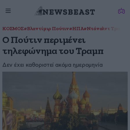
ΚΟΣΜΟΣ
#Βλαντίμιρ Πούτιν
#ΗΠΑ
#Ντόναλντ Τραμπ
#
Ο Πούτιν περιμένει
τηλεφώνημα του Τραμπ
Δεν έχει καθοριστεί ακόμα ημερομηνία