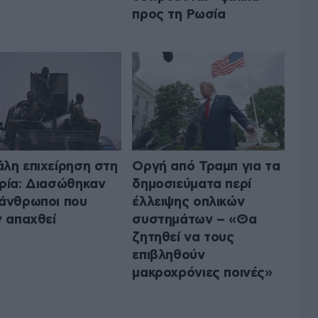
προς τη Ρωσία
λη επιχείρηση στη
Οργή από Τραμπ για τα
ρία: Διασώθηκαν
δημοσιεύματα περί
άνθρωποι που
έλλειψης οπλικών
ν απαχθεί
συστημάτων – «Θα
ζητηθεί να τους
επιβληθούν
μακροχρόνιες ποινές»