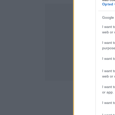
Opted 
Google 
I want t
web or d
I want t
purpose
I want 
I want t
web or d
I want t
or app.
I want t
I want t