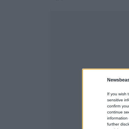
Newsbeast
If you wish 
sensitive in
confirm you
continue se
information 
further disc