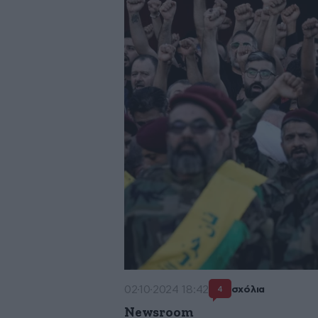
02·10·2024 18:42
σχόλια
4
Newsroom