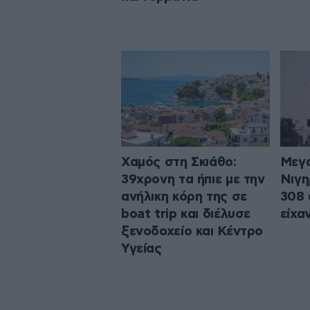
Χαμός στη Σκιάθο:
Μεγά
39χρονη τα ήπιε με την
Νιγη
ανήλικη κόρη της σε
308 
boat trip και διέλυσε
είχα
ξενοδοχείο και Κέντρο
Υγείας