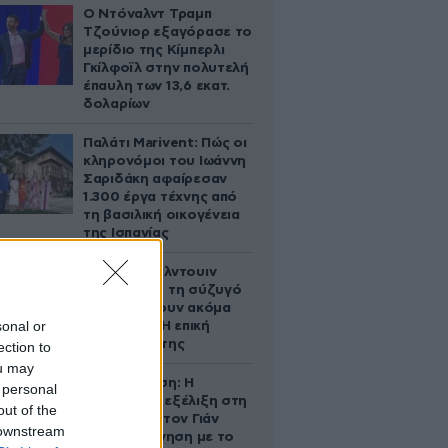
Ο Ντόναλντ Τραμπ
Τζούνιορ εξαγόρασε το
μερίδιο της Κίμπερλι
Γκίλφοϊλ στην πολυτελή
έπαυλη των 13,6 εκατ.
δολαρίων
Παλάτι Marivent: Πώς οι
κληρονόμοι του Ιωάννη
Σαριδάκη αφαίρεσαν
1.300 έργα τέχνης από
τη βασιλική οικογένεια
της Ισπανίας
Ο Άλεκ Μπάλντουιν
ζήτησε από τη σύζυγό
του να κάνουν ακόμα
sonal or
ένα παιδί – Η επική
αντίδρασή της
ection to
ou may
Αθηνά Ωνάση: Η
 personal
απρόσμενη εξέλιξη στη
out of the
διαμάχη με τον Γιάν
 downstream
Τοπς – Η κίνηση με το