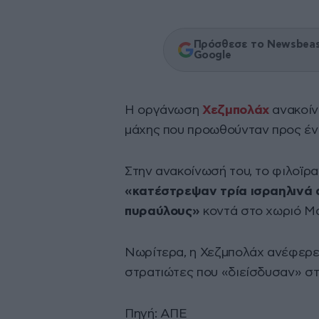
Πρόσθεσε το Newsbeast
Google
Η οργάνωση
Χεζμπολάχ
ανακοίν
μάχης που προωθούνταν προς ένα
Στην ανακοίνωσή του, το φιλοϊρα
«κατέστρεψαν τρία ισραηλινά
πυραύλους»
κοντά στο χωριό Μα
Νωρίτερα, η Χεζμπολάχ ανέφερε 
στρατιώτες που «διείσδυσαν» σ
Πηγή: ΑΠΕ