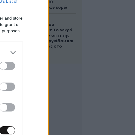
B’s List of
άλογο των 10
εκατομμυρίων ευρώ
er and store
Ο Στράτος
to grant or
Τζώρτζογλου
αποκαλύπτει: Το νεκρό
ed purposes
έμβρυο στο σπίτι της
Μαρίας Γεωργιάδου και
ο εγκλεισμός στο
ψυχιατρείο