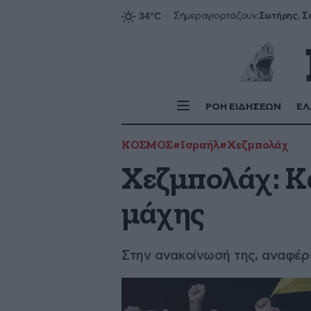
Σήμερα
γιορτάζουν:
ΡΟΗ ΕΙΔΗΣΕΩΝ
ΕΛ
ΚΟΣΜΟΣ
#Ισραήλ
#Χεζμπολάχ
Χεζμπολάχ: Κ
μάχης
Στην ανακοίνωσή της, αναφέρε