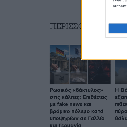
authenti
ΠΕΡΙΣΣΟΤΕΡΑ ΑΠΟ
Ρωσικός «δάκτυλος»
Η Βό
στις κάλπες; Επιθέσεις
εξαπ
με fake news και
πιθα
βρόμικο πόλεμο κατά
πύρα
υποψηφίων σε Γαλλία
θάλα
και Γερμανία