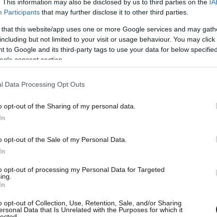
. This information may also be disclosed by us to third parties on the
IA
Participants
that may further disclose it to other third parties.
 that this website/app uses one or more Google services and may gath
including but not limited to your visit or usage behaviour. You may click 
 to Google and its third-party tags to use your data for below specifi
ogle consent section.
l Data Processing Opt Outs
o opt-out of the Sharing of my personal data.
In
o opt-out of the Sale of my Personal Data.
In
Ιτζχάκ Όστερ, 22 ετών, έπεσε στη μάχη στον
to opt-out of processing my Personal Data for Targeted
σε ο ισραηλινός στρατός
ing.
In
o opt-out of Collection, Use, Retention, Sale, and/or Sharing
ersonal Data that Is Unrelated with the Purposes for which it
lected.