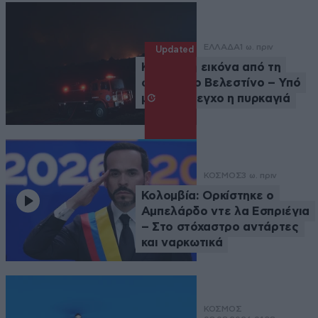
ΕΛΛΑΔΑ
1 ω. πριν
Updated
Καλύτερη εικόνα από τη
φωτιά στο Βελεστίνο – Υπό
μερικό έλεγχο η πυρκαγιά
ΚΟΣΜΟΣ
3 ω. πριν
Κολομβία: Ορκίστηκε ο
Αμπελάρδο ντε λα Εσπριέγια
– Στο στόχαστρο αντάρτες
και ναρκωτικά
ΚΟΣΜΟΣ