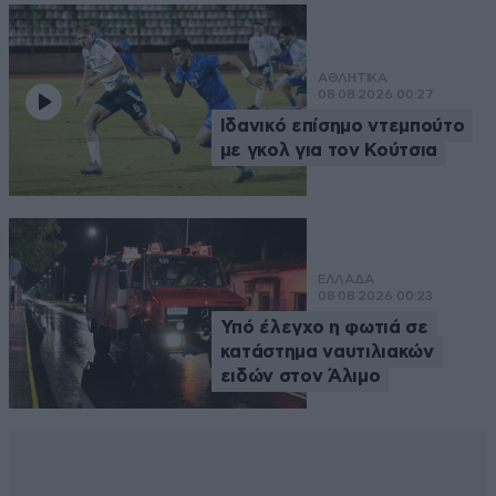
ΑΘΛΗΤΙΚΑ
08·08·2026 00:27
Ιδανικό επίσημο ντεμπούτο
με γκολ για τον Κούτσια
ΕΛΛΑΔΑ
08·08·2026 00:23
Υπό έλεγχο η φωτιά σε
κατάστημα ναυτιλιακών
ειδών στον Άλιμο