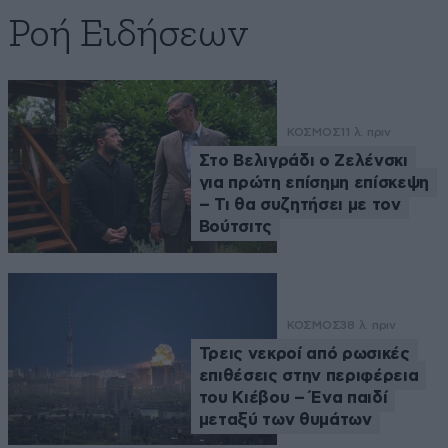
Ροή Ειδήσεων
ΚΟΣΜΟΣ
11 λ. πριν
Στο Βελιγράδι ο Ζελένσκι
για πρώτη επίσημη επίσκεψη
– Τι θα συζητήσει με τον
Βούτσιτς
ΚΟΣΜΟΣ
38 λ. πριν
Τρεις νεκροί από ρωσικές
επιθέσεις στην περιφέρεια
του Κιέβου – Ένα παιδί
μεταξύ των θυμάτων