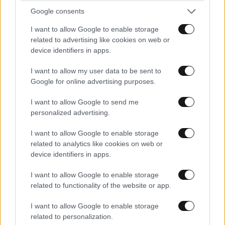
υπογράφει σε ελληνική ομάδα-έκπληξη!
Google consents
I want to allow Google to enable storage
related to advertising like cookies on web or
device identifiers in apps.
I want to allow my user data to be sent to
Google for online advertising purposes.
I want to allow Google to send me
personalized advertising.
I want to allow Google to enable storage
related to analytics like cookies on web or
device identifiers in apps.
ΕΛΛΑΔΑ
07·08·2026 21:13
I want to allow Google to enable storage
Ο καιρός τον Δεκαπενταύγουστο: Πτώση της
related to functionality of the website or app.
θερμοκρασίας και ενίσχυση των ανέμων – Που
I want to allow Google to enable storage
θα εκδηλωθούν καταιγίδες
related to personalization.