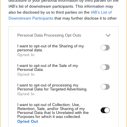
disclosure of your personal information by third parties on the
Το φαραωνικών διαστάσεων κτίριο που χτίζει ο
IAB’s list of downstream participants. This information may
Έλον Μασκ λέγεται Terafab και θα κοστίσει 16,8
also be disclosed by us to third parties on the
IAB’s List of
Downstream Participants
that may further disclose it to other
δισ. δολάρια
third parties.
Please note that this website/app uses one or more Google
Personal Data Processing Opt Outs
services and may gather and store information including but
not limited to your visit or usage behaviour. You may click to
I want to opt-out of the Sharing of my
personal data.
grant or deny consent to Google and its third-party tags to
Opted In
use your data for below specified purposes in below Google
consent section.
I want to opt-out of the Sale of my
Personal Data.
Opted In
I want to opt-out of processing my
Personal Data for Targeted Advertising.
Opted In
I want to opt-out of Collection, Use,
Retention, Sale, and/or Sharing of my
Personal Data that Is Unrelated with the
Purposes for which it was collected.
ΑΘΛΗΤΙΚΑ
07·08·2026 21:30
Opted Out
Ακυρώνει δύο συμβόλαια ο Λαρεντζάκης και