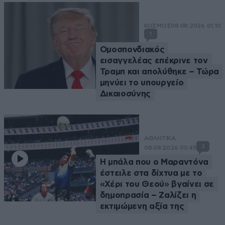
ΚΟΣΜΟΣ
08·08·2026 01:10
1
Ομοσπονδιακός
εισαγγελέας επέκρινε τον
Τραμπ και απολύθηκε – Τώρα
μηνύει το υπουργείο
Δικαιοσύνης
ΑΘΛΗΤΙΚΑ
2
08·08·2026 00:45
Η μπάλα που ο Μαραντόνα
έστειλε στα δίχτυα με το
«Χέρι του Θεού» βγαίνει σε
δημοπρασία – Ζαλίζει η
εκτιμώμενη αξία της