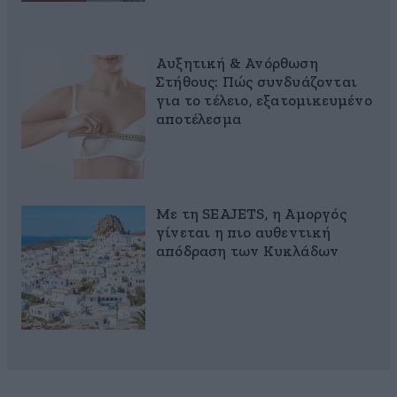
Αυξητική & Ανόρθωση
Στήθους: Πώς συνδυάζονται
για το τέλειο, εξατομικευμένο
αποτέλεσμα
Με τη SEAJETS, η Αμοργός
γίνεται η πιο αυθεντική
απόδραση των Κυκλάδων