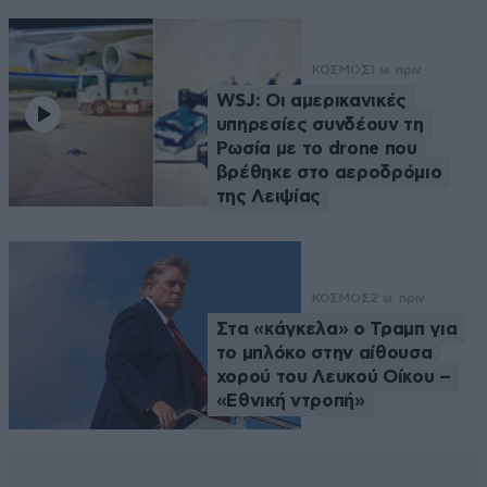
ΚΟΣΜΟΣ
1 ω. πριν
WSJ: Οι αμερικανικές
υπηρεσίες συνδέουν τη
Ρωσία με το drone που
βρέθηκε στο αεροδρόμιο
της Λειψίας
ΚΟΣΜΟΣ
2 ω. πριν
Στα «κάγκελα» ο Τραμπ για
το μπλόκο στην αίθουσα
χορού του Λευκού Οίκου –
«Εθνική ντροπή»