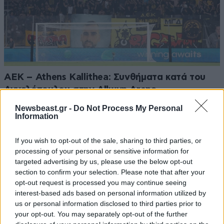
ΑΕΚ – Athens Kallithea: Συνθήματα κατά του
Αγγελόπουλου στην Allwyn Arena
Newsbeast.gr -
Do Not Process My Personal
Information
If you wish to opt-out of the sale, sharing to third parties, or
processing of your personal or sensitive information for
Ακολουθήστε το
NEWSBEAST
στο
Google News
targeted advertising by us, please use the below opt-out
και μάθετε πρώτοι όλες τις ειδήσεις
section to confirm your selection. Please note that after your
opt-out request is processed you may continue seeing
interest-based ads based on personal information utilized by
us or personal information disclosed to third parties prior to
your opt-out. You may separately opt-out of the further