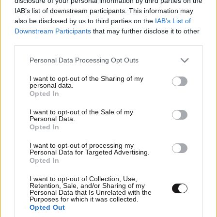
disclosure of your personal information by third parties on the
IAB’s list of downstream participants. This information may
also be disclosed by us to third parties on the
IAB’s List of
Downstream Participants
that may further disclose it to other
third parties.
Please note that this website/app uses one or more Google
Personal Data Processing Opt Outs
services and may gather and store information including but
not limited to your visit or usage behaviour. You may click to
I want to opt-out of the Sharing of my
personal data.
grant or deny consent to Google and its third-party tags to
Opted In
use your data for below specified purposes in below Google
consent section.
I want to opt-out of the Sale of my
Personal Data.
ΣΧΌΛΙΑ ΑΝΑΓΝΩΣΤΏΝ
0
Opted In
I want to opt-out of processing my
Personal Data for Targeted Advertising.
Opted In
I want to opt-out of Collection, Use,
Retention, Sale, and/or Sharing of my
Personal Data that Is Unrelated with the
ΠΡΟΣΘΕΣΤΕ ΤΟ ΣΧΟΛΙΟ ΣΑΣ
Purposes for which it was collected.
Opted Out