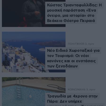
Κώστας Τριανταφυλλίδης: Η
μουσική παράσταση «Ένα
όνειρο, μια ιστορία» στο
Βεάκειο Θέατρο Πειραιά
ΠΟΛΙΤΙΚΗ
35 λ. πριν
Νέο Ειδικό Χωροταξικό για
τον Τουρισμό: Οι νέοι
κανόνες και οι ενστάσεις
των ξενοδόχων
ΚΟΙΝΩΝΙΑ
46 λ. πριν
Τραγωδία με 4χρονο στην
Πάρο: Δεν υπήρχε