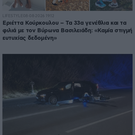
LIFESTYLE
08·08·2026 19:12
Εριέττα Κούρκουλου – Τα 33α γενέθλια και τα
φιλιά με τον Βύρωνα Βασιλειάδη: «Καμία στιγμή
ευτυχίας δεδομένη»