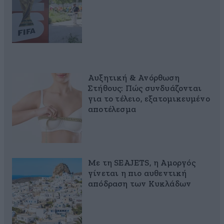
Αυξητική & Ανόρθωση
Στήθους: Πώς συνδυάζονται
για το τέλειο, εξατομικευμένο
αποτέλεσμα
Με τη SEAJETS, η Αμοργός
γίνεται η πιο αυθεντική
απόδραση των Κυκλάδων