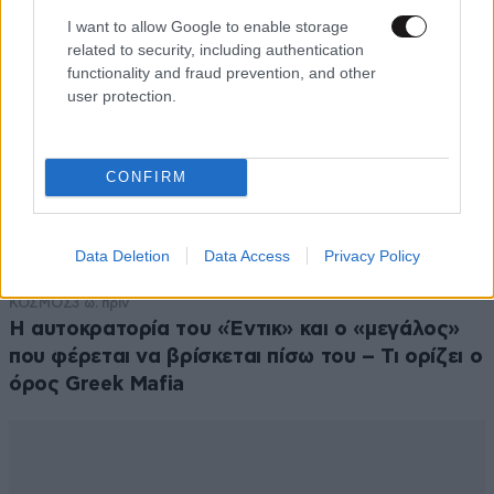
I want to allow Google to enable storage
related to security, including authentication
functionality and fraud prevention, and other
user protection.
CONFIRM
Data Deletion
Data Access
Privacy Policy
ΚΟΣΜΟΣ
3 ω. πριν
Η αυτοκρατορία του «Έντικ» και ο «μεγάλος»
που φέρεται να βρίσκεται πίσω του – Τι ορίζει ο
όρος Greek Mafia