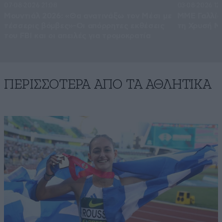
07·08·2026 21:08
03·08·2026 12
Μουντιάλ 2026: «Θα ανατινάξω τον Μέσι με
ΜΜΕ Γαλλία
τέσσερις βόμβες»-Οι απόρρητες εκθέσεις
τη Χρυσή Μ
του FBI και οι απειλές για τρομοκρατία
ΠΕΡΙΣΣΟΤΕΡΑ ΑΠΟ ΤA ΑΘΛΗΤΙΚΑ