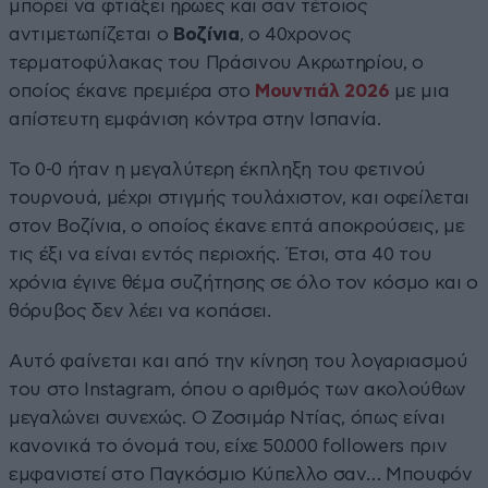
μπορεί να φτιάξει ήρωες και σαν τέτοιος
αντιμετωπίζεται ο
Βοζίνια
, ο 40χρονος
τερματοφύλακας του Πράσινου Ακρωτηρίου, ο
οποίος έκανε πρεμιέρα στο
Μουντιάλ 2026
με μια
απίστευτη εμφάνιση κόντρα στην Ισπανία.
Το 0-0 ήταν η μεγαλύτερη έκπληξη του φετινού
τουρνουά, μέχρι στιγμής τουλάχιστον, και οφείλεται
στον Βοζίνια, ο οποίος έκανε επτά αποκρούσεις, με
τις έξι να είναι εντός περιοχής. Έτσι, στα 40 του
χρόνια έγινε θέμα συζήτησης σε όλο τον κόσμο και ο
θόρυβος δεν λέει να κοπάσει.
Αυτό φαίνεται και από την κίνηση του λογαριασμού
του στο Instagram, όπου ο αριθμός των ακολούθων
μεγαλώνει συνεχώς. Ο Ζοσιμάρ Ντίας, όπως είναι
κανονικά το όνομά του, είχε 50.000 followers πριν
εμφανιστεί στο Παγκόσμιο Κύπελλο σαν… Μπουφόν