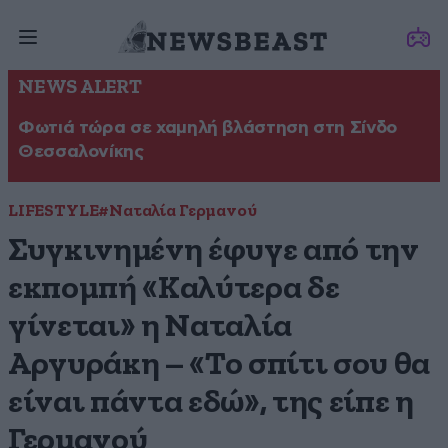
NEWS ALERT
Φωτιά τώρα σε χαμηλή βλάστηση στη Σίνδο
Θεσσαλονίκης
LIFESTYLE
#Ναταλία Γερμανού
Συγκινημένη έφυγε από την
εκπομπή «Καλύτερα δε
γίνεται» η Ναταλία
Αργυράκη – «Το σπίτι σου θα
είναι πάντα εδώ», της είπε η
Γερμανού