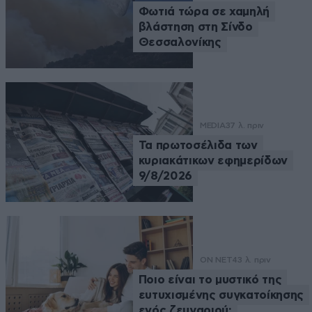
Φωτιά τώρα σε χαμηλή
βλάστηση στη Σίνδο
Θεσσαλονίκης
MEDIA
37 λ. πριν
Τα πρωτοσέλιδα των
κυριακάτικων εφημερίδων
9/8/2026
ON NET
43 λ. πριν
Ποιο είναι το μυστικό της
ευτυχισμένης συγκατοίκησης
ενός ζευγαριού;