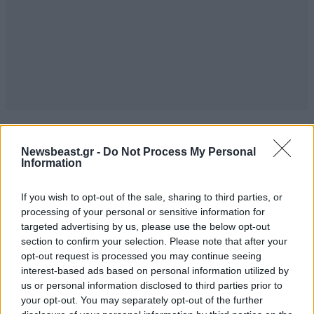
Και μετά .....
06·07·2025 17:43
Newsbeast.gr -
Do Not Process My Personal
Information
Λέτε ότι υπάρχει πρόβλημα στέγης ... 😂😂😂
If you wish to opt-out of the sale, sharing to third parties, or
Απαντήστε
0
0
processing of your personal or sensitive information for
targeted advertising by us, please use the below opt-out
section to confirm your selection. Please note that after your
opt-out request is processed you may continue seeing
TRENDING
interest-based ads based on personal information utilized by
us or personal information disclosed to third parties prior to
your opt-out. You may separately opt-out of the further