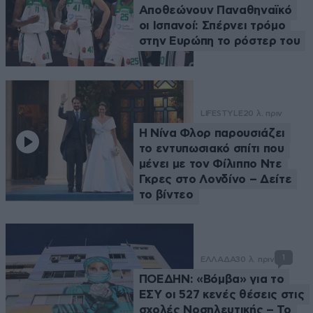
Αποθεώνουν Παναθηναϊκό
οι Ισπανοί: Σπέρνει τρόμο
στην Ευρώπη το ρόστερ του
LIFESTYLE
20 λ. πριν
Η Νίνα Φλορ παρουσιάζει
το εντυπωσιακό σπίτι που
μένει με τον Φίλιππο Ντε
Γκρες στο Λονδίνο – Δείτε
το βίντεο
1
ΕΛΛΑΔΑ
30 λ. πριν
ΠΟΕΔΗΝ: «Βόμβα» για το
ΕΣΥ οι 527 κενές θέσεις στις
σχολές Νοσηλευτικής – Το