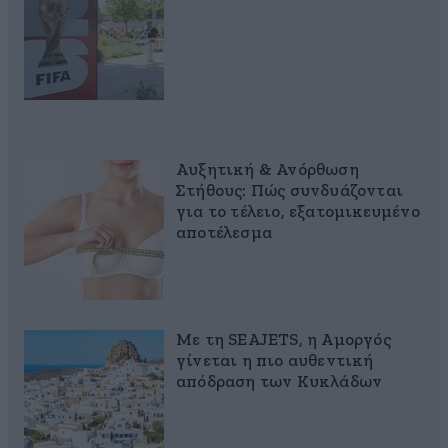
Αυξητική & Ανόρθωση
Στήθους: Πώς συνδυάζονται
για το τέλειο, εξατομικευμένο
αποτέλεσμα
Με τη SEAJETS, η Αμοργός
γίνεται η πιο αυθεντική
απόδραση των Κυκλάδων