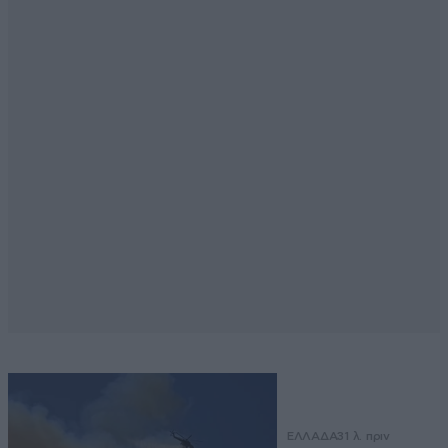
ΕΛΛΑΔΑ
31 λ. πριν