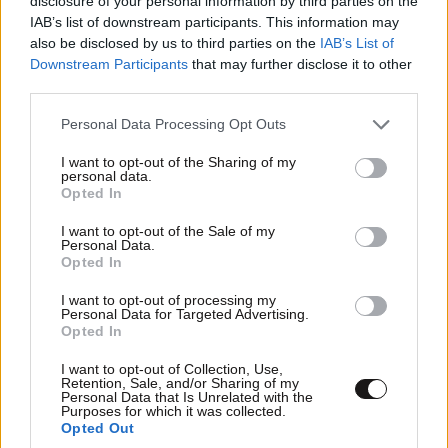
disclosure of your personal information by third parties on the
IAB’s list of downstream participants. This information may
also be disclosed by us to third parties on the
IAB’s List of
Downstream Participants
that may further disclose it to other
third parties.
Please note that this website/app uses one or more Google
Personal Data Processing Opt Outs
services and may gather and store information including but
not limited to your visit or usage behaviour. You may click to
I want to opt-out of the Sharing of my
personal data.
grant or deny consent to Google and its third-party tags to
Opted In
use your data for below specified purposes in below Google
consent section.
I want to opt-out of the Sale of my
Personal Data.
Opted In
LIFESTYLE
08·08·2026 09:01
Νία Βαρντάλος – Σπύρος Κατσαγάνης: Μια
I want to opt-out of processing my
σχέση που θυμίζει σενάριο ταινίας και μετρά
Personal Data for Targeted Advertising.
Opted In
πάνω από τέσσερα χρόνια
I want to opt-out of Collection, Use,
Retention, Sale, and/or Sharing of my
Personal Data that Is Unrelated with the
Purposes for which it was collected.
Opted Out