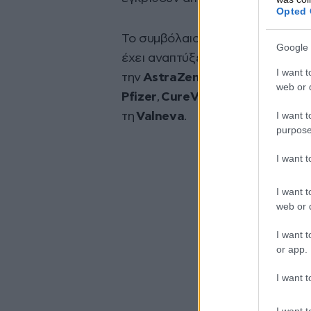
Opted 
Το συμβόλαιο με τη Novavax συ
Google 
έχει αναπτύξει η Ευρωπαϊκή Επ
I want t
την
AstraZeneca
,
Sanofi-GSK
,
J
web or d
Pfizer
,
CureVac
,
Moderna
και τι
I want t
τη
Valneva
.
purpose
I want 
I want t
web or d
I want t
or app.
I want t
I want t