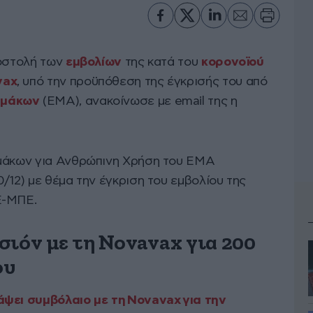
ποστολή των
εμβολίων
της κατά του
κορονοϊού
vax
, υπό την προϋπόθεση της έγκρισής του από
ρμάκων
(EMA), ανακοίνωσε με email της η
ρμάκων για Ανθρώπινη Χρήση του EMA
/12) με θέμα την έγκριση του εμβολίου της
Ε-ΜΠΕ.
σιόν με τη Novavax για 200
ου
άψει συμβόλαιο με τη Novavax για την