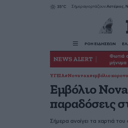
Αστέριος, Ν
Σήμερα
γιορτάζουν:
ΡΟΗ ΕΙΔΗΣΕΩΝ
ΕΛ
Φωτιά σ
NEWS ALERT
μήνυμα 
ΥΓΕΙΑ
#Novavax
#εμβόλιο κορον
Εμβόλιο Nova
παραδόσεις σ
Σήμερα ανοίγει τα χαρτιά του