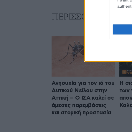
authenti
ΠΕΡΙΣΣΟΤΕΡΑ ΑΠΟ 
Ανησυχία για τον ιό του
Η σι
Δυτικού Νείλου στην
των 
Αττική – Ο ΙΣΑ καλεί σε
αποκ
άμεσες παρεμβάσεις
Καλα
και ατομική προστασία