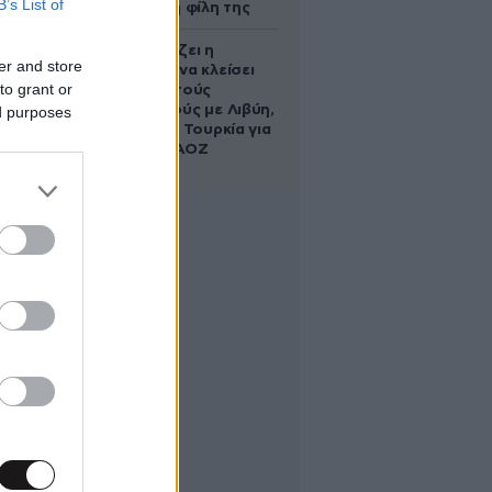
B’s List of
να σώσει τη φίλη της
Πώς σχεδιάζει η
er and store
κυβέρνηση να κλείσει
to grant or
τους ανοιχτούς
λογαριασμούς με Λιβύη,
ed purposes
Αλβανία και Τουρκία για
τη χάραξη ΑΟΖ