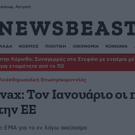
ικάνωρ, Αστρινή
ΛΑΔΑ
ΚΟΣΜΟΣ
ΠΟΛΙΤΙΚΗ
ΟΙΚΟΝΟΜΙΑ
ΚΟΙΝΩΝΙΑ
την Κόρινθο: Συναγερμός στο Στεφάνι με εναέρια μέ
για ετοιμότητα από το 112
οϊού
#Ευρωπαϊκή Ένωση
#κορονοϊός
vax: Τον Ιανουάριο οι 
την ΕΕ
 ο ΕΜΑ για το εν λόγω σκεύασμα