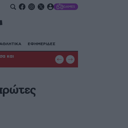
GAMES
ΑΘΛΗΤΙΚΑ
ΕΦΗΜΕΡΙΔΕΣ
σα και
Φωτιά στη Θεσσαλονίκη: Μεγάλη κ
με εναέρια μέσα
πρώτες