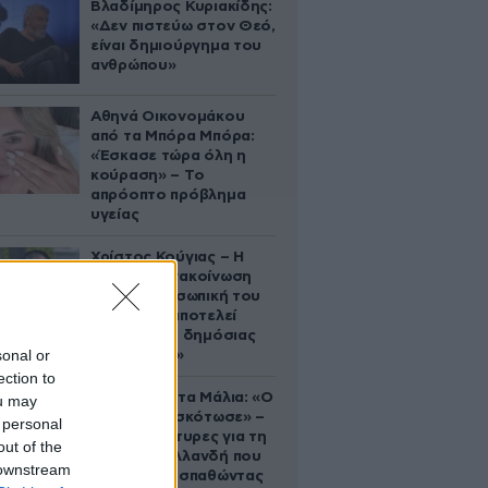
Βλαδίμηρος Κυριακίδης:
«Δεν πιστεύω στον Θεό,
είναι δημιούργημα του
ανθρώπου»
Αθηνά Οικονομάκου
από τα Μπόρα Μπόρα:
«Έσκασε τώρα όλη η
κούραση» – Το
απρόοπτο πρόβλημα
υγείας
Χρίστος Κούγιας – Η
αυστηρή ανακοίνωση
για την προσωπική του
ζωή: «Δεν αποτελεί
αντικείμενο δημόσιας
sonal or
συζήτησης»
ection to
Τραγωδία στα Μάλια: «Ο
ou may
πανικός τη σκότωσε» –
 personal
Τι λένε μάρτυρες για τη
out of the
42χρονη Ολλανδή που
 downstream
πνίγηκε προσπαθώντας