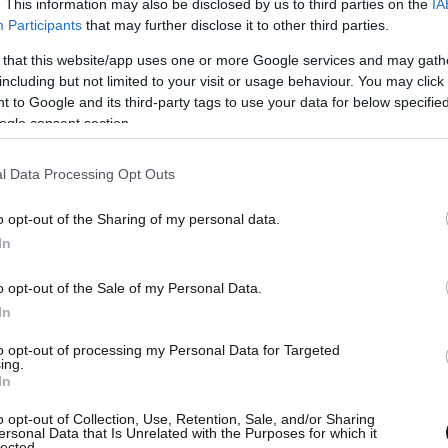
. This information may also be disclosed by us to third parties on the
IA
Participants
that may further disclose it to other third parties.
 that this website/app uses one or more Google services and may gath
including but not limited to your visit or usage behaviour. You may click 
 to Google and its third-party tags to use your data for below specifi
ogle consent section.
l Data Processing Opt Outs
o opt-out of the Sharing of my personal data.
In
βδομο συμβόλαιο
που έχει συνάψει η Κομισιόν
o opt-out of the Sale of my Personal Data.
α διασφαλίσει την πρόσβαση σε πιθανό εμβόλιο
In
βάσει αυτού του συμβολαίου, τα κράτη-μέλη της
to opt-out of processing my Personal Data for Targeted
 και 100 εκατομμύρια δόσεις του εμβολίου της
ing.
In
τότητα επιλογής 100 εκατομμυρίων επιπλέον
21, 2022 και 2023, αφού αναθεωρηθούν και
o opt-out of Collection, Use, Retention, Sale, and/or Sharing
ersonal Data that Is Unrelated with the Purposes for which it
λή και αποτελεσματικά.
lected.