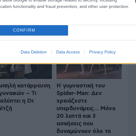
cation functionality and fraud prevention, and other user protection.
ΤΗΝ ΥΓΕΙΑ
ΟΛΑ ΤΑ ΑΡΘΡΑ
CONFIRM
Data Deletion
Data Access
Privacy Policy
ωπηλή κατάρρευση
Η γυμναστική του
γυναικών – Τι
Spider-Man: Δεν
αλύπτει η Dr.
χρειάζεστε
ϊτζή
υπερδυνάμεις… Μόνο
20 λεπτά και 3
ασκήσεις που
δυναμώνουν όλο το