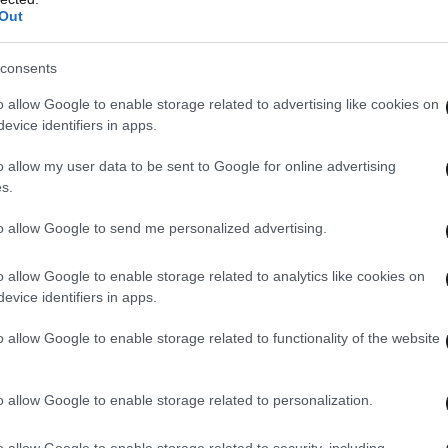
Out
μπληρώνει το ευρύ χαρτοφυλάκιο εμβολίων που
consents
ιτροπή, συμπεριλαμβανομένων των συμβάσεων με
o allow Google to enable storage related to advertising like cookies on
anssen Pharmaceutica NV
,
BioNtech-
evice identifiers in apps.
ς ολοκληρωμένες διερευνητικές συνομιλίες με
o allow my user data to be sent to Google for online advertising
s.
to allow Google to send me personalized advertising.
o allow Google to enable storage related to analytics like cookies on
evice identifiers in apps.
o allow Google to enable storage related to functionality of the website
o allow Google to enable storage related to personalization.
o allow Google to enable storage related to security, including