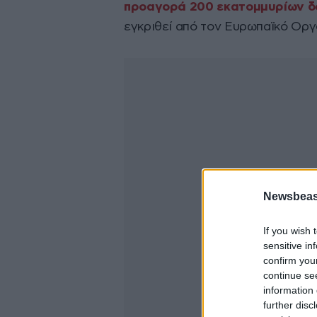
προαγορά 200 εκατομμυρίων δ
εγκριθεί από τον Ευρωπαϊκό Ορ
Newsbeast
If you wish 
sensitive in
confirm you
continue se
information 
further disc