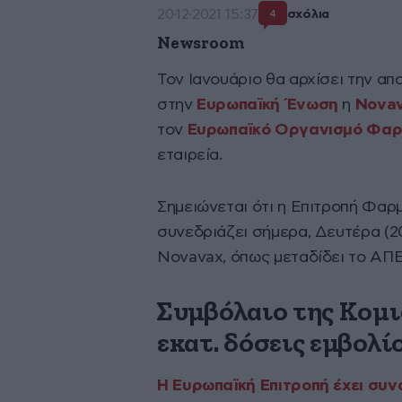
20·12·2021 15:37
σχόλια
4
Newsroom
Τον Ιανουάριο θα αρχίσει την α
στην
Ευρωπαϊκή Ένωση
η
Nova
τον
Ευρωπαϊκό Οργανισμό Φα
εταιρεία.
Σημειώνεται ότι η Επιτροπή Φα
συνεδριάζει σήμερα, Δευτέρα (20
Novavax, όπως μεταδίδει το ΑΠ
Συμβόλαιο της Κομι
εκατ. δόσεις εμβολί
Η Ευρωπαϊκή Επιτροπή έχει συν