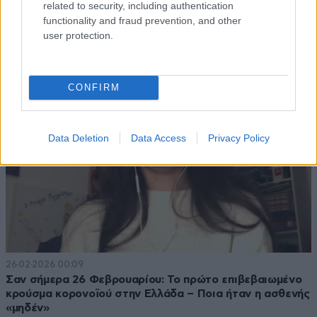
related to security, including authentication
ΑΔΕΔΥ: Έλλειψη rapid tests για γρίπη τύπου Α και Β στα
functionality and fraud prevention, and other
κέντρα υγείας – Αναγκαία η άμεση διάθεση
user protection.
CONFIRM
Data Deletion
Data Access
Privacy Policy
26·02·2026 00:09
Σαν σήμερα 26 Φεβρουαρίου: Το πρώτο επιβεβαιωμένο
κρούσμα κορονοϊού στην Ελλάδα – Ποια ήταν η ασθενής
«μηδέν»