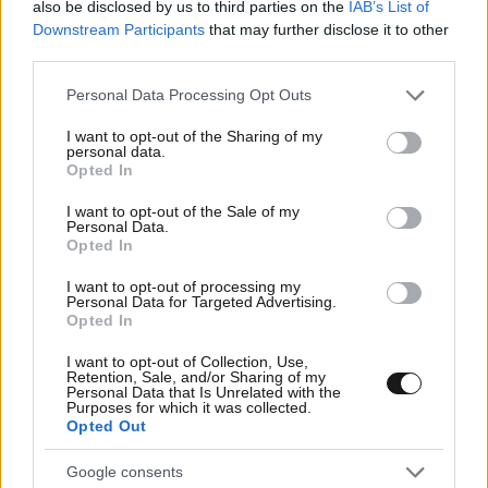
also be disclosed by us to third parties on the
IAB’s List of
Downstream Participants
that may further disclose it to other
third parties.
Please note that this website/app uses one or more Google
Personal Data Processing Opt Outs
services and may gather and store information including but
12·03·2026 00:09
not limited to your visit or usage behaviour. You may click to
I want to opt-out of the Sharing of my
personal data.
Σαν σήμερα 12 Μαρτίου: Ο πρώτος θάνατος από COVID-
grant or deny consent to Google and its third-party tags to
Opted In
19 στην Ελλάδα
use your data for below specified purposes in below Google
consent section.
I want to opt-out of the Sale of my
Personal Data.
Opted In
I want to opt-out of processing my
Personal Data for Targeted Advertising.
Opted In
I want to opt-out of Collection, Use,
Retention, Sale, and/or Sharing of my
Personal Data that Is Unrelated with the
Purposes for which it was collected.
Opted Out
Google consents