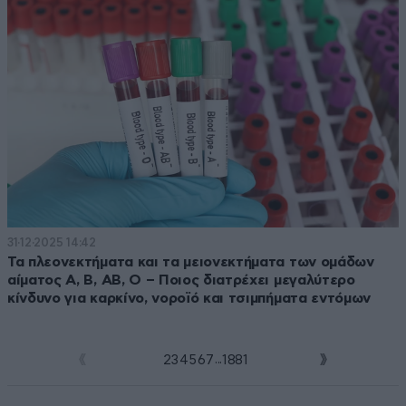
31·12·2025 14:42
Τα πλεονεκτήματα και τα μειονεκτήματα των ομάδων
αίματος Α, Β, ΑΒ, Ο – Ποιος διατρέχει μεγαλύτερο
κίνδυνο για καρκίνο, νοροϊό και τσιμπήματα εντόμων
...
1
2
3
4
5
6
7
1881