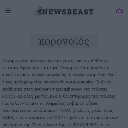
κορονοϊός
Ο κορονοϊός ανήκει στην κατηγορία των ιών RNA που
χτυπούν θηλαστικά και πτηνά. Οι κορονοϊοί προκαλούν
κυρίως αναπνευστικές λοιμώξεις οι οποίες μπορεί να είναι
ήπιες αλλά μπορεί να αποδειχθούν και μοιραίες. Οι ήπιες
ασθένειες στον άνθρωπο περιλαμβάνουν περιπτώσεις
κοινού κρυολογήματος, ενώ οι θανατηφόρες περιπτώσεις
προκαλούνται από τις λοιμώξεις σοβαρού οξέως
αναπνευστικού συνδρόμου – ΣΟΑΣ (διεθνώς γνωστό ως
SARS), η οποία άρχισε το 2002 στην Κίνα, το αναπνευστικό
σύνδρομο της Μέσης Ανατολής το 2012 (MERS) και το